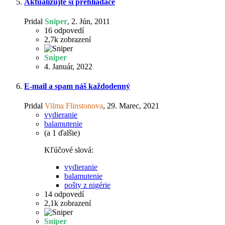
Aktualizujte si prehliadače
Pridal
Sniper
,
2. Jún, 2011
16
odpovedí
2,7k
zobrazení
Sniper
4. Január, 2022
E-mail a spam náš každodenný
Pridal
Vilma Flinstonova
,
29. Marec, 2021
vydieranie
balamutenie
(a 1 ďalšie)
Kľúčové slová:
vydieranie
balamutenie
pošty z nigérie
14
odpovedí
2,1k
zobrazení
Sniper