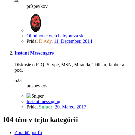
40
príspevkov
Ohodnoťte web babyburza.sk
Pridal
D'Ady
,
11. December, 2014
Instant Messengers
Diskusie o ICQ, Skype, MSN, Miranda, Trillian, Jabber a
pod.
623
príspevkov
Instant messaging
Pridal
Sniper
,
20. Marec, 2017
104 tém v tejto kategórii
Zoradiť podľa