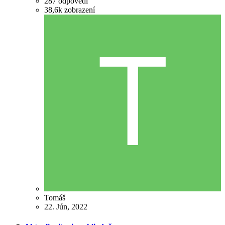
287
odpovedí
38,6k
zobrazení
Tomáš
22. Jún, 2022