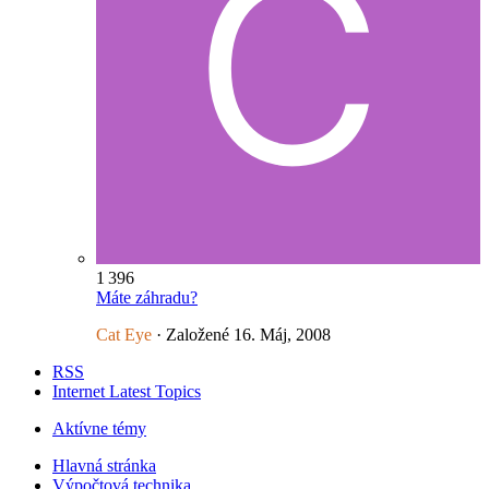
1 396
Máte záhradu?
Cat Eye
· Založené
16. Máj, 2008
RSS
Internet Latest Topics
Aktívne témy
Hlavná stránka
Výpočtová technika