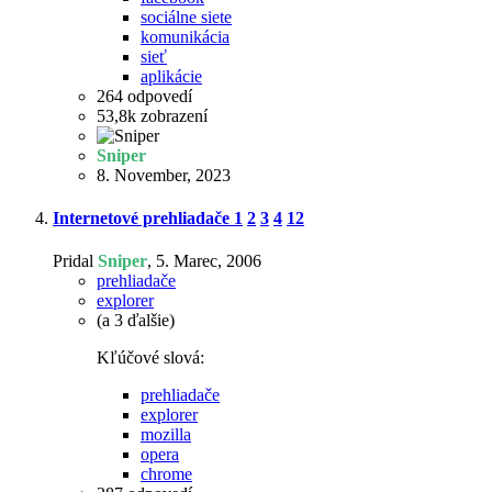
sociálne siete
komunikácia
sieť
aplikácie
264
odpovedí
53,8k
zobrazení
Sniper
8. November, 2023
Internetové prehliadače
1
2
3
4
12
Pridal
Sniper
,
5. Marec, 2006
prehliadače
explorer
(a 3 ďalšie)
Kľúčové slová:
prehliadače
explorer
mozilla
opera
chrome