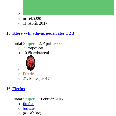
marek5220
11. Apríl, 2017
Ktorý vyhľadávač používate?
1
2
3
Pridal
Sniper
,
12. Apríl, 2006
71
odpovedí
10,6k
zobrazení
D'Ady
21. Marec, 2017
Firefox
Pridal
Sniper
,
1. Február, 2012
firefox
browser
(a 1 ďalšie)