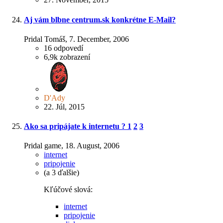
Aj vám blbne centrum.sk konkrétne E-Mail?
Pridal Tomáš,
7. December, 2006
16
odpovedí
6,9k
zobrazení
D'Ady
22. Júl, 2015
Ako sa pripájate k internetu ?
1
2
3
Pridal game,
18. August, 2006
internet
pripojenie
(a 3 ďalšie)
Kľúčové slová:
internet
pripojenie