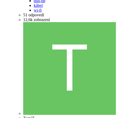
dial-up
kábel
wi-fi
51
odpovedí
12,6k
zobrazení