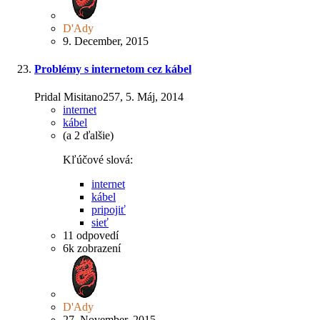
D'Ady
9. December, 2015
Problémy s internetom cez kábel
Pridal Misitano257,
5. Máj, 2014
internet
kábel
(a 2 ďalšie)
Kľúčové slová:
internet
kábel
pripojiť
sieť
11
odpovedí
6k
zobrazení
D'Ady
27. November, 2015