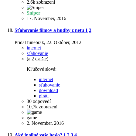
2,6k
zobrazení
Sniper
17. November, 2016
Sťahovanie filmov a hudby z netu
1
2
Pridal funebrak,
22. Október, 2012
internet
sťahovanie
(a 2 ďalšie)
Kľúčové slová:
internet
sťahovanie
download
piráti
30
odpovedí
10,7k
zobrazení
game
2. November, 2016
Aké je silné vaše heslo?
1
2
3
4