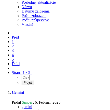
Poslednej aktualizácie
Názvu
Dátumu založenia
Počtu zobrazení
Počtu príspevkov
Vlastné
Pred
1
2
3
4
5
Ďalej
Strana 1 z 5
Gemini
Pridal
Sniper
,
6. Február, 2025
gemini