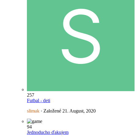
257
Futbal - deti
slimak
· Založené
21. August, 2020
94
Jednoducho ďakujem