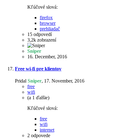
Kľúčové slová:
firefox
browser
prehliadač
15
odpovedí
3,2k
zobrazení
Sniper
16. December, 2016
Free wi-fi pre klientov
Pridal
Sniper
,
17. November, 2016
free
wifi
(a 1 ďalšie)
Kľúčové slová:
free
wifi
internet
2
odpovede