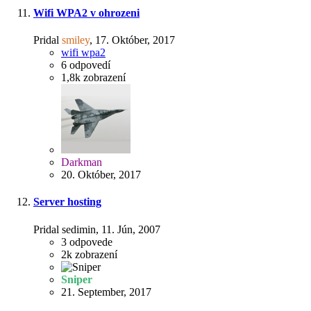
Wifi WPA2 v ohrozeni
Pridal
smiley
,
17. Október, 2017
wifi wpa2
6
odpovedí
1,8k
zobrazení
Darkman
20. Október, 2017
Server hosting
Pridal sedimin,
11. Jún, 2007
3
odpovede
2k
zobrazení
Sniper
21. September, 2017