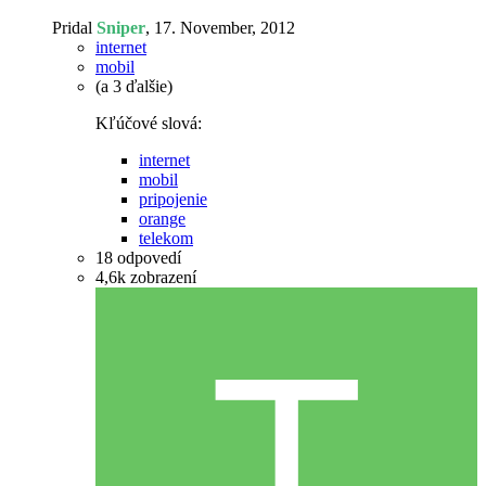
Pridal
Sniper
,
17. November, 2012
internet
mobil
(a 3 ďalšie)
Kľúčové slová:
internet
mobil
pripojenie
orange
telekom
18
odpovedí
4,6k
zobrazení