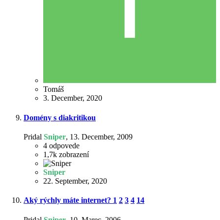
Tomáš
3. December, 2020
Domény s diakritikou
Pridal
Sniper
,
13. December, 2009
4
odpovede
1,7k
zobrazení
Sniper
22. September, 2020
Aký rýchly máte internet?
1
2
3
4
14
Pridal
Sniper
,
10. Marec, 2006