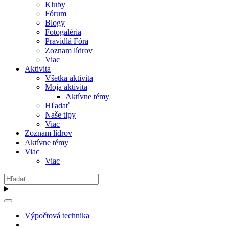
Kluby
Fórum
Blogy
Fotogaléria
Pravidlá Fóra
Zoznam lídrov
Viac
Aktivita
Všetka aktivita
Moja aktivita
Aktívne témy
Hľadať
Naše tipy
Viac
Zoznam lídrov
Aktívne témy
Viac
Viac
Výpočtová technika