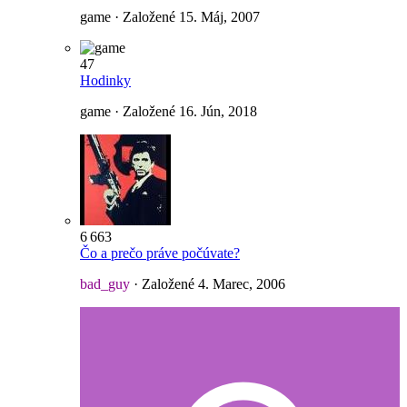
game · Založené
15. Máj, 2007
47
Hodinky
game · Založené
16. Jún, 2018
6 663
Čo a prečo práve počúvate?
bad_guy
· Založené
4. Marec, 2006