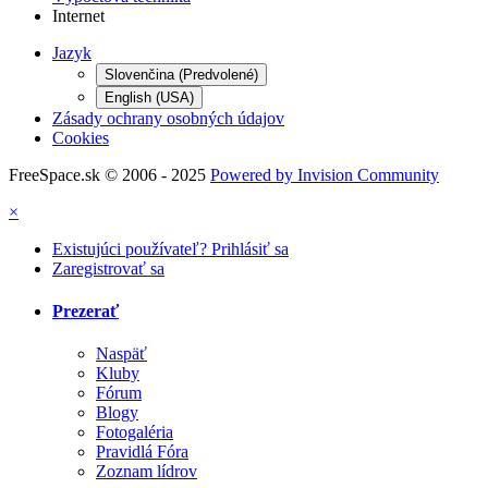
Internet
Jazyk
Slovenčina (Predvolené)
English (USA)
Zásady ochrany osobných údajov
Cookies
FreeSpace.sk © 2006 - 2025
Powered by Invision Community
×
Existujúci používateľ? Prihlásiť sa
Zaregistrovať sa
Prezerať
Naspäť
Kluby
Fórum
Blogy
Fotogaléria
Pravidlá Fóra
Zoznam lídrov