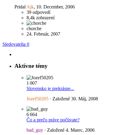
Pridal
Ajk
,
10. December, 2006
39
odpovedí
8,4k
zobrazení
chorche
24. Február, 2007
Sledovatelia
0
Aktívne témy
1 007
Slovensko je prekrásne...
Jozef50205
· Založené
30. Máj, 2008
6 664
Čo a prečo práve počúvate?
bad_guy
· Založené
4. Marec, 2006