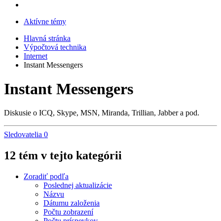
Aktívne témy
Hlavná stránka
Výpočtová technika
Internet
Instant Messengers
Instant Messengers
Diskusie o ICQ, Skype, MSN, Miranda, Trillian, Jabber a pod.
Sledovatelia
0
12 tém v tejto kategórii
Zoradiť podľa
Poslednej aktualizácie
Názvu
Dátumu založenia
Počtu zobrazení
Počtu príspevkov