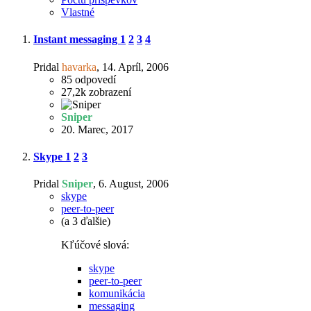
Vlastné
Instant messaging
1
2
3
4
Pridal
havarka
,
14. Apríl, 2006
85
odpovedí
27,2k
zobrazení
Sniper
20. Marec, 2017
Skype
1
2
3
Pridal
Sniper
,
6. August, 2006
skype
peer-to-peer
(a 3 ďalšie)
Kľúčové slová:
skype
peer-to-peer
komunikácia
messaging