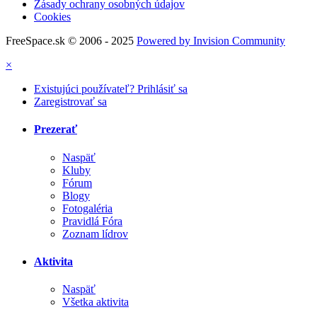
Zásady ochrany osobných údajov
Cookies
FreeSpace.sk © 2006 - 2025
Powered by Invision Community
×
Existujúci používateľ? Prihlásiť sa
Zaregistrovať sa
Prezerať
Naspäť
Kluby
Fórum
Blogy
Fotogaléria
Pravidlá Fóra
Zoznam lídrov
Aktivita
Naspäť
Všetka aktivita