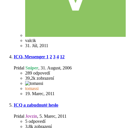
valcik
31. Júl, 2011
ICQ, Messenger
1
2
3
4
12
Pridal
Sniper
,
31. August, 2006
289
odpovedí
39,2k
zobrazení
tomassi
19. Marec, 2011
ICQ a zabudnuté heslo
Pridal
Jovzin
,
5. Marec, 2011
5
odpovedí
3,8k
zobrazení