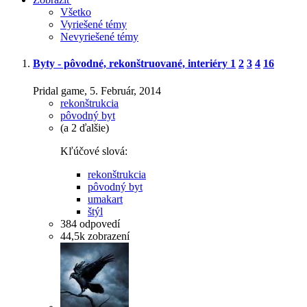
Všetko
Vyriešené témy
Nevyriešené témy
Byty - pôvodné, rekonštruované, interiéry
1
2
3
4
16
Pridal game,
5. Február, 2014
rekonštrukcia
pôvodný byt
(a 2 ďalšie)
Kľúčové slová:
rekonštrukcia
pôvodný byt
umakart
štýl
384
odpovedí
44,5k
zobrazení