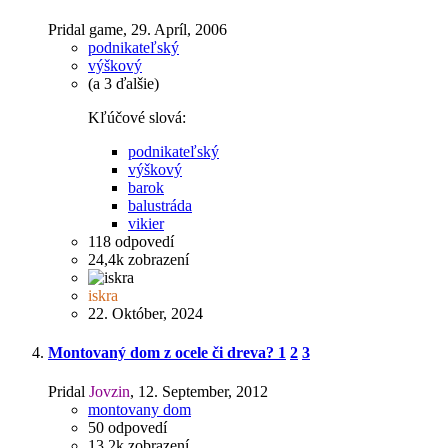
Pridal game,
29. Apríl, 2006
podnikateľský
výškový
(a 3 ďalšie)
Kľúčové slová:
podnikateľský
výškový
barok
balustráda
vikier
118
odpovedí
24,4k
zobrazení
iskra
22. Október, 2024
Montovaný dom z ocele či dreva?
1
2
3
Pridal
Jovzin
,
12. September, 2012
montovany dom
50
odpovedí
13,2k
zobrazení