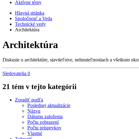
Aktívne témy
Hlavná stránka
Spoločnosť a Veda
Technické vedy
Architektúra
Architektúra
Diskusie o architektúre, staviteľstve, nehnuteľnostiach a všetkom oko
Sledovatelia
0
21 tém v tejto kategórii
Zoradiť podľa
Poslednej aktualizácie
Názvu
Dátumu založenia
Počtu zobrazení
Počtu príspevkov
Vlastné
Zobraziť