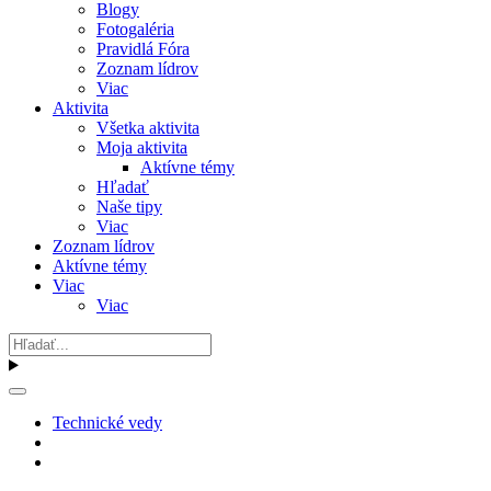
Blogy
Fotogaléria
Pravidlá Fóra
Zoznam lídrov
Viac
Aktivita
Všetka aktivita
Moja aktivita
Aktívne témy
Hľadať
Naše tipy
Viac
Zoznam lídrov
Aktívne témy
Viac
Viac
Technické vedy