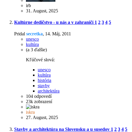
irb
31. August, 2025
Kultúrne dedičstvo - u nás a v zahraničí
1
2
3
4
5
Pridal
secretka
,
14. Máj, 2011
unesco
kultúra
(a 3 ďalšie)
Kľúčové slová:
unesco
kultúra
história
stavby
architektúra
104
odpovedí
23k
zobrazení
iskra
27. August, 2025
Stavby a architektúra na Slovensku a u susedov
1
2
3
4
5