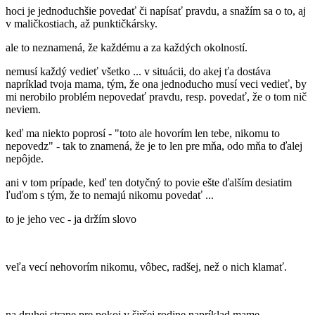
hoci je jednoduchšie povedať či napísať pravdu, a snažím sa o to, aj
v maličkostiach, až punktičkársky.
ale to neznamená, že každému a za každých okolností.
nemusí každý vedieť všetko ... v situácii, do akej ťa dostáva
napríklad tvoja mama, tým, že ona jednoducho musí veci vedieť, by
mi nerobilo problém nepovedať pravdu, resp. povedať, že o tom nič
neviem.
keď ma niekto poprosí - "toto ale hovorím len tebe, nikomu to
nepovedz" - tak to znamená, že je to len pre mňa, odo mňa to ďalej
nepôjde.
ani v tom prípade, keď ten dotyčný to povie ešte ďalším desiatim
ľuďom s tým, že to nemajú nikomu povedať ...
to je jeho vec - ja držím slovo
veľa vecí nehovorím nikomu, vôbec, radšej, než o nich klamať.
na druhej strane pre pokoj v širšej rodine napríklad mame