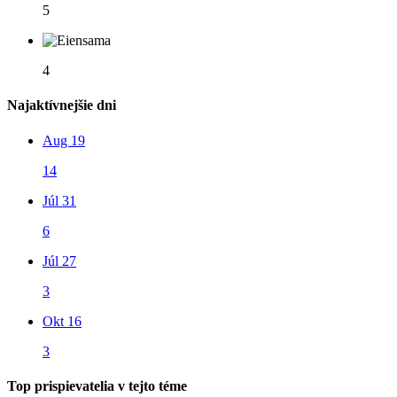
5
4
Najaktívnejšie dni
Aug 19
14
Júl 31
6
Júl 27
3
Okt 16
3
Top prispievatelia v tejto téme