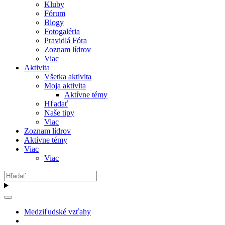
Kluby
Fórum
Blogy
Fotogaléria
Pravidlá Fóra
Zoznam lídrov
Viac
Aktivita
Všetka aktivita
Moja aktivita
Aktívne témy
Hľadať
Naše tipy
Viac
Zoznam lídrov
Aktívne témy
Viac
Viac
Medziľudské vzťahy