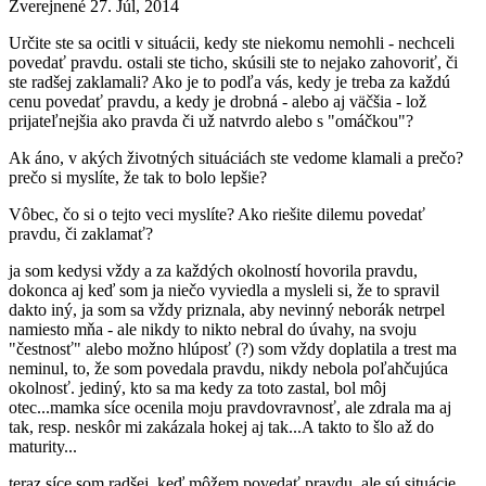
Zverejnené
27. Júl, 2014
Určite ste sa ocitli v situácii, kedy ste niekomu nemohli - nechceli
povedať pravdu. ostali ste ticho, skúsili ste to nejako zahovoriť, či
ste radšej zaklamali? Ako je to podľa vás, kedy je treba za každú
cenu povedať pravdu, a kedy je drobná - alebo aj väčšia - lož
prijateľnejšia ako pravda či už natvrdo alebo s "omáčkou"?
Ak áno, v akých životných situáciách ste vedome klamali a prečo?
prečo si myslíte, že tak to bolo lepšie?
Vôbec, čo si o tejto veci myslíte? Ako riešite dilemu povedať
pravdu, či zaklamať?
ja som kedysi vždy a za každých okolností hovorila pravdu,
dokonca aj keď som ja niečo vyviedla a mysleli si, že to spravil
dakto iný, ja som sa vždy priznala, aby nevinný neborák netrpel
namiesto mňa - ale nikdy to nikto nebral do úvahy, na svoju
"čestnosť" alebo možno hlúposť (?) som vždy doplatila a trest ma
neminul, to, že som povedala pravdu, nikdy nebola poľahčujúca
okolnosť. jediný, kto sa ma kedy za toto zastal, bol môj
otec...mamka síce ocenila moju pravdovravnosť, ale zdrala ma aj
tak, resp. neskôr mi zakázala hokej aj tak...A takto to šlo až do
maturity...
teraz síce som radšej, keď môžem povedať pravdu, ale sú situácie,