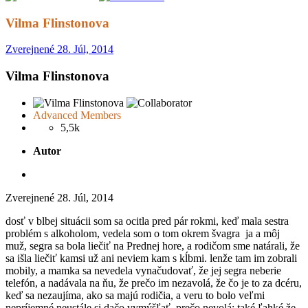
Vilma Flinstonova
Zverejnené
28. Júl, 2014
Vilma Flinstonova
Advanced Members
5,5k
Autor
Zverejnené
28. Júl, 2014
dosť v blbej situácii som sa ocitla pred pár rokmi, keď mala sestra
problém s alkoholom, vedela som o tom okrem švagra ja a môj
muž, segra sa bola liečiť na Prednej hore, a rodičom sme natárali, že
sa išla liečiť kamsi už ani neviem kam s kĺbmi. lenže tam im zobrali
mobily, a mamka sa nevedela vynačudovať, že jej segra neberie
telefón, a nadávala na ňu, že prečo im nezavolá, že čo je to za dcéru,
keď sa nezaujíma, ako sa majú rodičia, a veru to bolo veľmi
nepríjemné neustále si dačo vymýšľať, prečo nevolá; také ľahké že