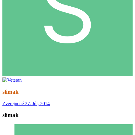
slimak
Zverejnené
27. Júl, 2014
slimak