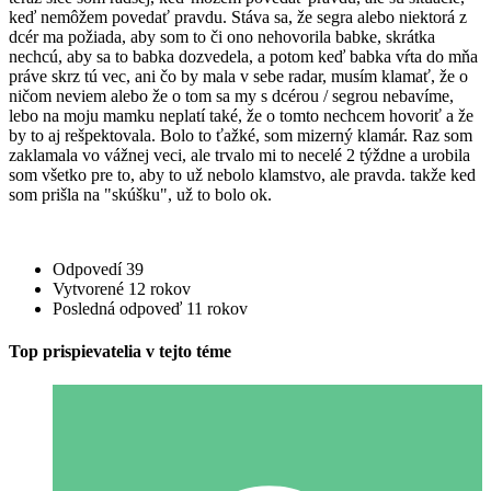
keď nemôžem povedať pravdu. Stáva sa, že segra alebo niektorá z
dcér ma požiada, aby som to či ono nehovorila babke, skrátka
nechcú, aby sa to babka dozvedela, a potom keď babka vŕta do mňa
práve skrz tú vec, ani čo by mala v sebe radar, musím klamať, že o
ničom neviem alebo že o tom sa my s dcérou / segrou nebavíme,
lebo na moju mamku neplatí také, že o tomto nechcem hovoriť a že
by to aj rešpektovala. Bolo to ťažké, som mizerný klamár. Raz som
zaklamala vo vážnej veci, ale trvalo mi to necelé 2 týždne a urobila
som všetko pre to, aby to už nebolo klamstvo, ale pravda. takže ked
som prišla na "skúšku", už to bolo ok.
Odpovedí
39
Vytvorené
12 rokov
Posledná odpoveď
11 rokov
Top prispievatelia v tejto téme