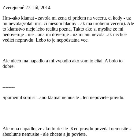
Zverejnené
27. Júl, 2014
Hm--ako klamat - zavola mi zena ci pridem na veceru, ci kedy - uz
mi nevola(volali mi - ci niesom hladny - ak ma urobenu veceru). Ale
to klamstvo nieje lebo realitu pozna. Takto ako si myslite ze mi
nedoveruje - nie - ona mi doveruje - uz mi ani nevola -ak nechce
vediet nepravdu. Lebo to je nepodstatna vec.
Ale nieco ma napadlo a mi vypadlo ako som to cital. A bolo to
dobre.
--------
Spomenul som si -ano klamat nemusite - len nepoviete pravdu.
Ale mna napadlo, ze ako to riesite. Ked pravdu povedat nemusite -
absolutne nemusite - ale chcete a ju poviete.