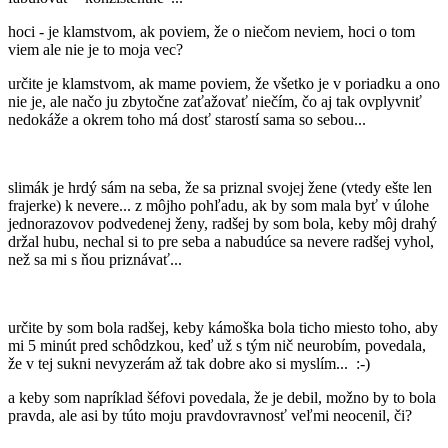
hoci - je klamstvom, ak poviem, že o niečom neviem, hoci o tom
viem ale nie je to moja vec?
určite je klamstvom, ak mame poviem, že všetko je v poriadku a ono
nie je, ale načo ju zbytočne zaťažovať niečím, čo aj tak ovplyvniť
nedokáže a okrem toho má dosť starostí sama so sebou...
slimák je hrdý sám na seba, že sa priznal svojej žene (vtedy ešte len
frajerke) k nevere... z môjho pohľadu, ak by som mala byť v úlohe
jednorazovov podvedenej ženy, radšej by som bola, keby môj drahý
držal hubu, nechal si to pre seba a nabudúce sa nevere radšej vyhol,
než sa mi s ňou priznávať...
určite by som bola radšej, keby kámoška bola ticho miesto toho, aby
mi 5 minút pred schôdzkou, keď už s tým nič neurobím, povedala,
že v tej sukni nevyzerám až tak dobre ako si myslím... :-)
a keby som napríklad šéfovi povedala, že je debil, možno by to bola
pravda, ale asi by túto moju pravdovravnosť veľmi neocenil, či?