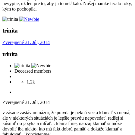
nevypije, už len pre to, aby ju to nelákalo. Našej mamke trvalo roky,
kým to pochopila.
trinita
Zverejnené
31. Júl, 2014
trinita
Deceased members
1,2k
Zverejnené
31. Júl, 2014
v zásade zastávam názor, že pravda je pekná vec a klamať sa nemá,
ale v niektorých situáciách je lepšie pravdu nepovedať, radšej si
kúsnuť do jazyka a mlčať... klamať nie, naozaj klamať si môže
dovoliť iba niekto, kto má fakt dobrú pamäť a dokáže klamať a
fabulovať "konzistentne"...