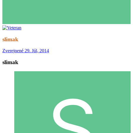
slimak
Zverejnené
29. Júl, 2014
slimak