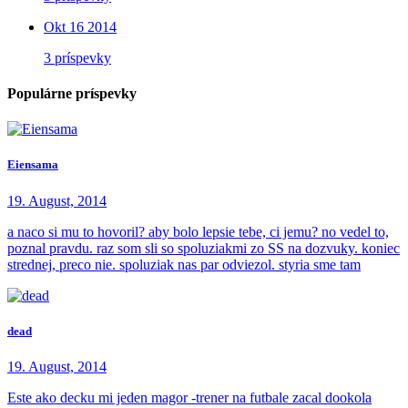
Okt 16 2014
3 príspevky
Populárne príspevky
Eiensama
19. August, 2014
a naco si mu to hovoril? aby bolo lepsie tebe, ci jemu? no vedel to,
poznal pravdu. raz som sli so spoluziakmi zo SS na dozvuky. koniec
strednej, preco nie. spoluziak nas par odviezol. styria sme tam
dead
19. August, 2014
Este ako decku mi jeden magor -trener na futbale zacal dookola