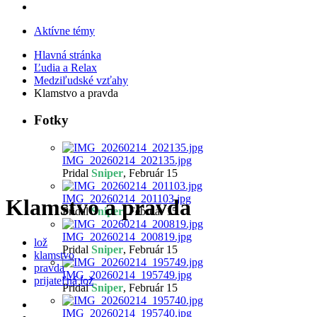
Aktívne témy
Hlavná stránka
Ľudia a Relax
Medziľudské vzťahy
Klamstvo a pravda
Fotky
IMG_20260214_202135.jpg
Pridal
Sniper
,
Február 15
IMG_20260214_201103.jpg
Klamstvo a pravda
Pridal
Sniper
,
Február 15
IMG_20260214_200819.jpg
lož
Pridal
Sniper
,
Február 15
klamstvo
pravda
IMG_20260214_195749.jpg
prijateľná lož
Pridal
Sniper
,
Február 15
IMG_20260214_195740.jpg