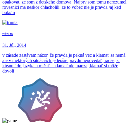
opakovat, ze som z detskeho domova. Najprv som tomu nerozumel,
rovesnici ma neskor chlacholili, ze to vobec nie je pravda /aj ked
bola/ n
trinita
31. Júl, 2014
v zásade zastávam názor, že pravda je pekná vec a klamať sa nemá,
ale v niektorých situáciách je lepšie pravdu nepovedať, radšej si
kúsnuť do jazyka a mlčať... klamať nie, naozaj klamať si môže
dovoli