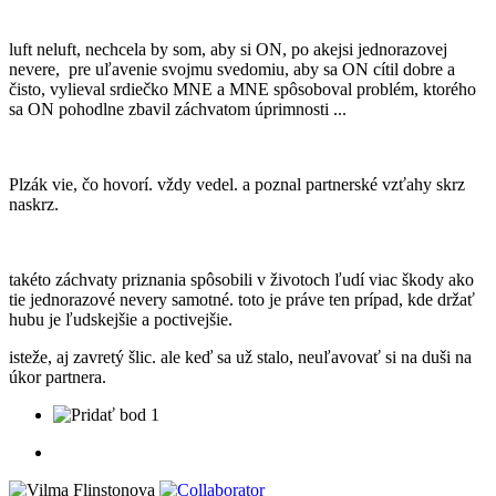
luft neluft, nechcela by som, aby si ON, po akejsi jednorazovej
nevere, pre uľavenie svojmu svedomiu, aby sa ON cítil dobre a
čisto, vylieval srdiečko MNE a MNE spôsoboval problém, ktorého
sa ON pohodlne zbavil záchvatom úprimnosti ...
Plzák vie, čo hovorí. vždy vedel. a poznal partnerské vzťahy skrz
naskrz.
takéto záchvaty priznania spôsobili v životoch ľudí viac škody ako
tie jednorazové nevery samotné. toto je práve ten prípad, kde držať
hubu je ľudskejšie a poctivejšie.
isteže, aj zavretý šlic. ale keď sa už stalo, neuľavovať si na duši na
úkor partnera.
1