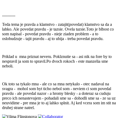
----------
Teda tema je pravda a klamstvo - zatajit(povedat) klamstvo sa da a
lahko. Ale povedat pravdu - je tazsie. Ovela tazsie.Toto je blbost co
som napisal - povedat pravdu - nieje ziaden problem - a to
oslobudzuje - tajit pravdu - aj to ubija - treba povedat pravdu.
Priklad u mna priznat neveru. Poklznutie sa - asi nik na fore by to
nespravil ja som to spravil.Po dvoch rokoch - este manzelia sme
neboli.
Ok toto sa tykalo mna - ale co sa mna netykalo - otec nadaval na
svagra - mohol som byt ticho nebol som - neviem ci som povedal
pravdu - ale povedal nazor - a hromy blesky - a doteraz sa cuduju
preco ich nenastevujem - pohadali sme sa - dohodli sme sa - ze sa uz
neuvidime - pre mna je to aj lahko splnit. Aj ked vcera som im stit na
druhej strane natrel.