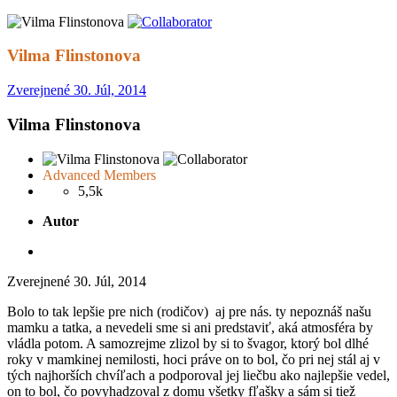
Vilma Flinstonova
Zverejnené
30. Júl, 2014
Vilma Flinstonova
Advanced Members
5,5k
Autor
Zverejnené
30. Júl, 2014
Bolo to tak lepšie pre nich (rodičov) aj pre nás. ty nepoznáš našu
mamku a tatka, a nevedeli sme si ani predstaviť, aká atmosféra by
vládla potom. A samozrejme zlizol by si to švagor, ktorý bol dlhé
roky v mamkinej nemilosti, hoci práve on to bol, čo pri nej stál aj v
tých najhorších chvíľach a podporoval jej liečbu ako najlepšie vedel,
on to bol, čo povyhadzoval z domu všetky fľašky a sám si tiež