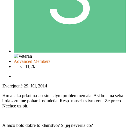
Advanced Members
11,2k
Zverejnené
29. Júl, 2014
Hm a taka prkotina - sestra s tym problem nemala. Asi bola na seba
hrda - zrejme poharik odmietla. Resp. musela s tym von. Ze preco.
Nechce uz pit.
A naco bolo dobre to klamstvo? Si jej neverila co?