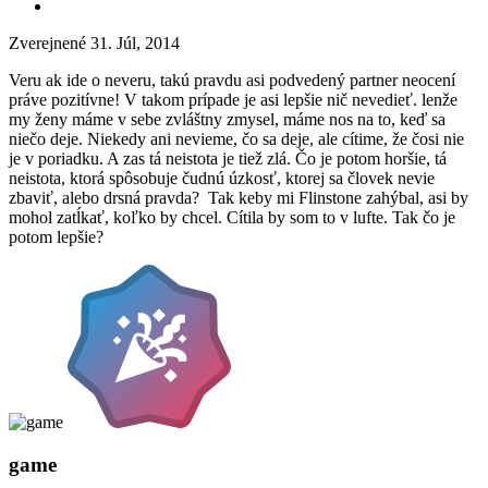
Zverejnené
31. Júl, 2014
Veru ak ide o neveru, takú pravdu asi podvedený partner neocení
práve pozitívne! V takom prípade je asi lepšie nič nevedieť. lenže
my ženy máme v sebe zvláštny zmysel, máme nos na to, keď sa
niečo deje. Niekedy ani nevieme, čo sa deje, ale cítime, že čosi nie
je v poriadku. A zas tá neistota je tiež zlá. Čo je potom horšie, tá
neistota, ktorá spôsobuje čudnú úzkosť, ktorej sa človek nevie
zbaviť, alebo drsná pravda? Tak keby mi Flinstone zahýbal, asi by
mohol zatĺkať, koľko by chcel. Cítila by som to v lufte. Tak čo je
potom lepšie?
game