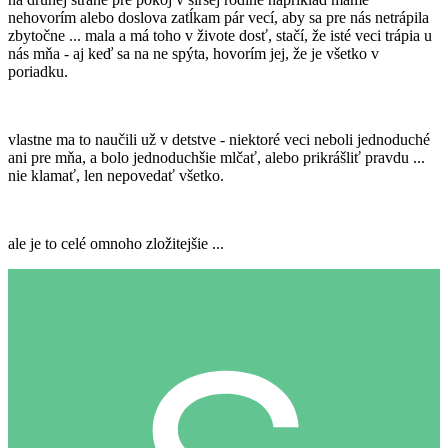
nehovorím alebo doslova zatĺkam pár vecí, aby sa pre nás netrápila
zbytočne ... mala a má toho v živote dosť, stačí, že isté veci trápia u
nás mňa - aj keď sa na ne spýta, hovorím jej, že je všetko v
poriadku.
vlastne ma to naučili už v detstve - niektoré veci neboli jednoduché
ani pre mňa, a bolo jednoduchšie mlčať, alebo prikrášliť pravdu ...
nie klamať, len nepovedať všetko.
ale je to celé omnoho zložitejšie ...