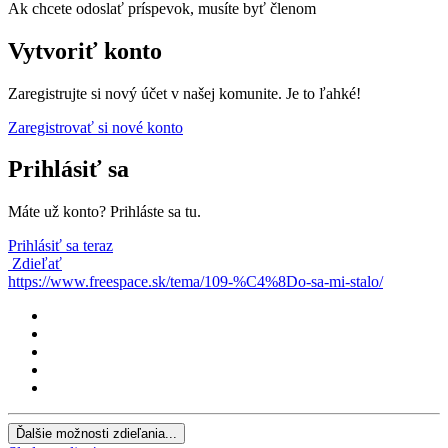
Ak chcete odoslať príspevok, musíte byť členom
Vytvoriť konto
Zaregistrujte si nový účet v našej komunite. Je to ľahké!
Zaregistrovať si nové konto
Prihlásiť sa
Máte už konto? Prihláste sa tu.
Prihlásiť sa teraz
Zdieľať
https://www.freespace.sk/tema/109-%C4%8Do-sa-mi-stalo/
Ďalšie možnosti zdieľania...