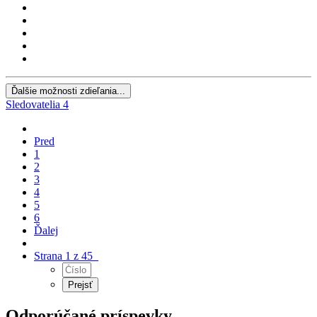
Ďalšie možnosti zdieľania...
Sledovatelia
4
Pred
1
2
3
4
5
6
Ďalej
Strana 1 z 45
Odporúčané príspevky