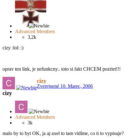
Advanced Members
3,2k
cizy :lol: :)
oprav ten link, je nefunkcny.. toto si fakt CHCEM pozriet!!!
cizy
Zverejnené
10. Marec, 2006
cizy
Advanced Members
3k
malo by to byt OK, ja aj axel to tam vidíme, co ti to vypisuje?