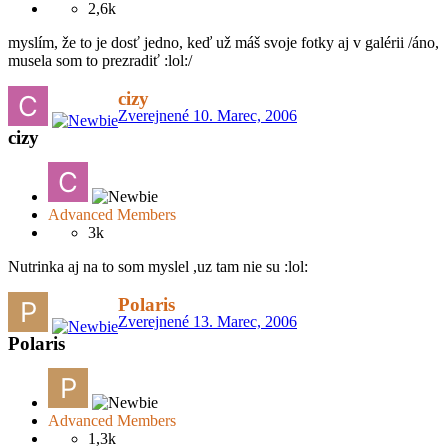
2,6k
myslím, že to je dosť jedno, keď už máš svoje fotky aj v galérii /áno,
musela som to prezradiť :lol:/
cizy
Zverejnené
10. Marec, 2006
cizy
Advanced Members
3k
Nutrinka aj na to som myslel ,uz tam nie su :lol:
Polaris
Zverejnené
13. Marec, 2006
Polaris
Advanced Members
1,3k