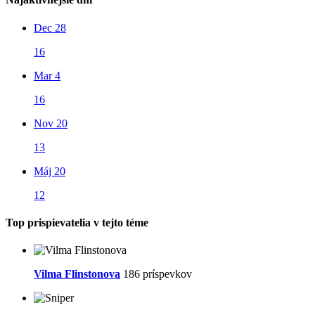
Dec 28
16
Mar 4
16
Nov 20
13
Máj 20
12
Top prispievatelia v tejto téme
Vilma Flinstonova
186 príspevkov