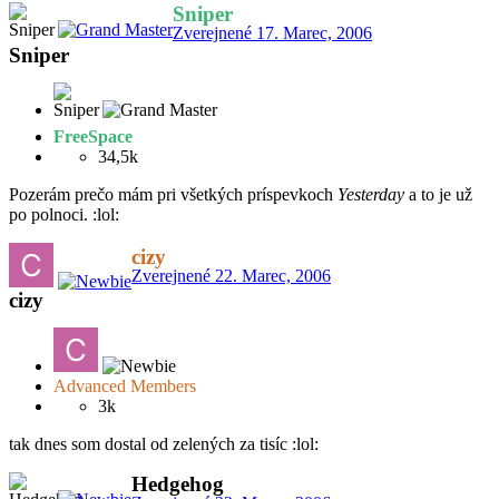
Sniper
Zverejnené
17. Marec, 2006
Sniper
FreeSpace
34,5k
Pozerám prečo mám pri všetkých príspevkoch
Yesterday
a to je už
po polnoci. :lol:
cizy
Zverejnené
22. Marec, 2006
cizy
Advanced Members
3k
tak dnes som dostal od zelených za tisíc :lol:
Hedgehog