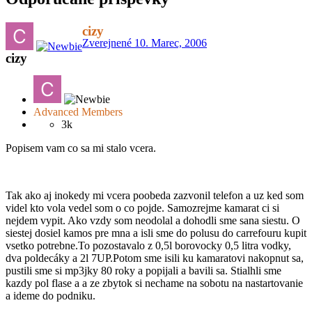
cizy
Zverejnené
10. Marec, 2006
cizy
Advanced Members
3k
Popisem vam co sa mi stalo vcera.
Tak ako aj inokedy mi vcera poobeda zazvonil telefon a uz ked som
videl kto vola vedel som o co pojde. Samozrejme kamarat ci si
nejdem vypit. Ako vzdy som neodolal a dohodli sme sana siestu. O
siestej dosiel kamos pre mna a isli sme do polusu do carrefouru kupit
vsetko potrebne.To pozostavalo z 0,5l borovocky 0,5 litra vodky,
dva poldecáky a 2l 7UP.Potom sme isili ku kamaratovi nakopnut sa,
pustili sme si mp3jky 80 roky a popijali a bavili sa. Stialhli sme
kazdy pol flase a a ze zbytok si nechame na sobotu na nastartovanie
a ideme do podniku.