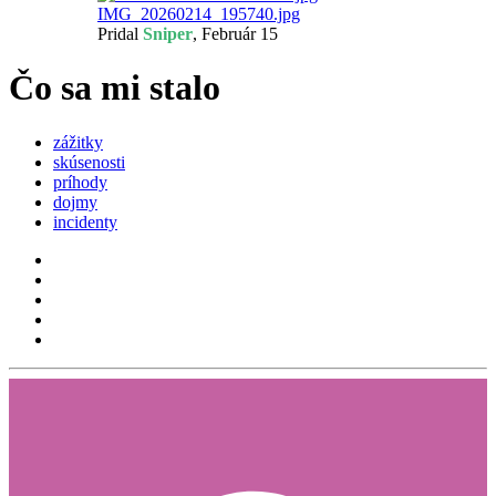
IMG_20260214_195740.jpg
Pridal
Sniper
,
Február 15
Čo sa mi stalo
zážitky
skúsenosti
príhody
dojmy
incidenty