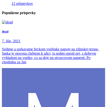
12 príspevkov
Populárne príspevky
dead
7. Jún, 2021
Sedime a usrkavame brckom vselijake napoje na zilinskej terase.
Janka je otocena chrbtom k ulici, ja sedim oproti nej, s dobrym
vyhladom na vsetko, co sa deje na stvorcovom namesti. Po
chodniku za Jan