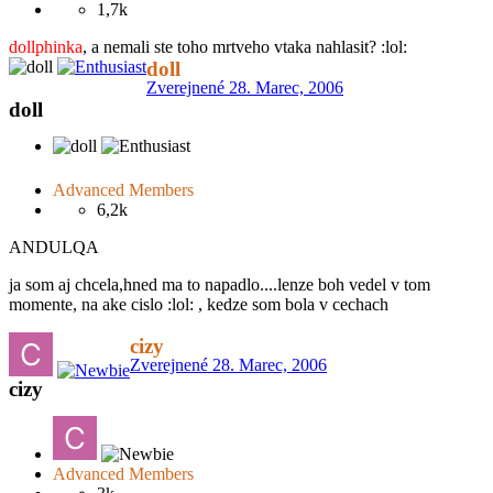
1,7k
dollphinka
, a nemali ste toho mrtveho vtaka nahlasit? :lol:
doll
Zverejnené
28. Marec, 2006
doll
Advanced Members
6,2k
ANDULQA
ja som aj chcela,hned ma to napadlo....lenze boh vedel v tom
momente, na ake cislo :lol: , kedze som bola v cechach
cizy
Zverejnené
28. Marec, 2006
cizy
Advanced Members