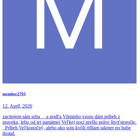
member2793
12. Apríl, 2020
zacitujem sám seba a podľa Vilminho vzoru dám príbeh z
praveku, lebo od tej pamätnej Veľkej noci prešlo práve štvrťstoročie.
Príbeh Veľkonočný, alebo ako som kvôli rifliam takmer po hube
dostal.