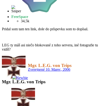
FreeSpace
34,5k
Pridal som tam ten link, dole do príspevku som to dopísal.
LEG ty máš asi niečo blokované z toho servera, iné fotografie tu
vidíš?
Mgr. L.E.G. von Trips
Zverejnené
10. Marec, 2006
Mgr. L.E.G. von Trips