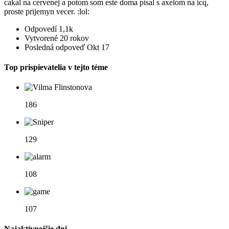
cakal na cervenej a potom som este doma pisal s axelom na icq,
proste prijemyn vecer. :lol:
Odpovedí
1,1k
Vytvorené
20 rokov
Posledná odpoveď
Okt 17
Top prispievatelia v tejto téme
186
129
108
107
Najaktívnejšie dni