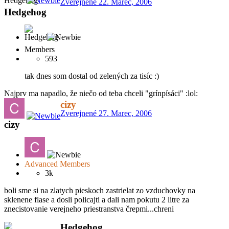
Zverejnené
22. Marec, 2006
Hedgehog
Members
593
tak dnes som dostal od zelených za tisíc :)
Najprv ma napadlo, že niečo od teba chceli "grínpísáci" :lol:
cizy
Zverejnené
27. Marec, 2006
cizy
Advanced Members
3k
boli sme si na zlatych pieskoch zastrielat zo vzduchovky na
sklenene flase a dosli policajti a dali nam pokutu 2 litre za
znecistovanie verejneho priestranstva črepmi...chreni
Hedgehog