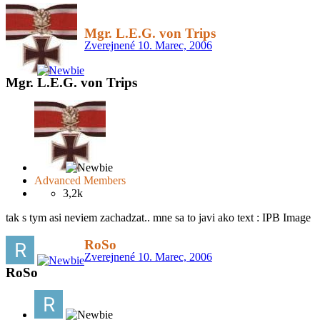
Mgr. L.E.G. von Trips
Zverejnené
10. Marec, 2006
Mgr. L.E.G. von Trips
Advanced Members
3,2k
tak s tym asi neviem zachadzat.. mne sa to javi ako text : IPB Image
RoSo
Zverejnené
10. Marec, 2006
RoSo