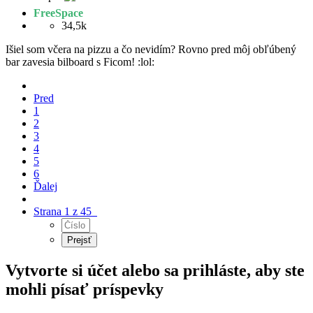
FreeSpace
34,5k
Išiel som včera na pizzu a čo nevidím? Rovno pred môj obľúbený
bar zavesia bilboard s Ficom! :lol:
Pred
1
2
3
4
5
6
Ďalej
Strana 1 z 45
Vytvorte si účet alebo sa prihláste, aby ste
mohli písať príspevky