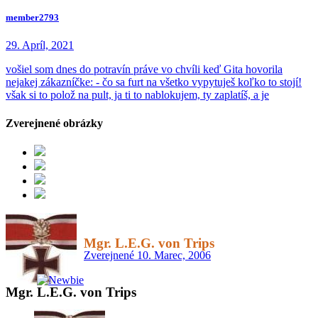
member2793
29. Apríl, 2021
vošiel som dnes do potravín práve vo chvíli keď Gita hovorila
nejakej zákazníčke: - čo sa furt na všetko vypytuješ koľko to stojí!
však si to polož na pult, ja ti to nablokujem, ty zaplatíš, a je
Zverejnené obrázky
Mgr. L.E.G. von Trips
Zverejnené
10. Marec, 2006
Mgr. L.E.G. von Trips