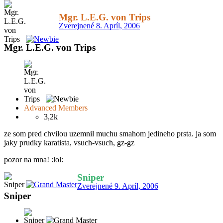
Mgr. L.E.G. von Trips
Zverejnené
8. Apríl, 2006
Mgr. L.E.G. von Trips
Advanced Members
3,2k
ze som pred chvilou uzemnil muchu smahom jedineho prsta. ja som
jaky prudky karatista, vsuch-vsuch, gz-gz
pozor na mna! :lol:
Sniper
Zverejnené
9. Apríl, 2006
Sniper