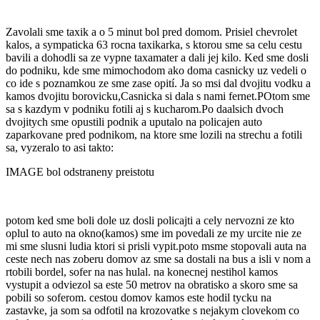
Zavolali sme taxik a o 5 minut bol pred domom. Prisiel chevrolet
kalos, a sympaticka 63 rocna taxikarka, s ktorou sme sa celu cestu
bavili a dohodli sa ze vypne taxamater a dali jej kilo. Ked sme dosli
do podniku, kde sme mimochodom ako doma casnicky uz vedeli o
co ide s poznamkou ze sme zase opití. Ja so msi dal dvojitu vodku a
kamos dvojitu borovicku,Casnicka si dala s nami fernet.POtom sme
sa s kazdym v podniku fotili aj s kucharom.Po daalsich dvoch
dvojitych sme opustili podnik a uputalo na policajen auto
zaparkovane pred podnikom, na ktore sme lozili na strechu a fotili
sa, vyzeralo to asi takto:
IMAGE bol odstraneny preistotu
potom ked sme boli dole uz dosli policajti a cely nervozni ze kto
oplul to auto na okno(kamos) sme im povedali ze my urcite nie ze
mi sme slusni ludia ktori si prisli vypit.poto msme stopovali auta na
ceste nech nas zoberu domov az sme sa dostali na bus a isli v nom a
rtobili bordel, sofer na nas hulal. na konecnej nestihol kamos
vystupit a odviezol sa este 50 metrov na obratisko a skoro sme sa
pobili so soferom. cestou domov kamos este hodil tycku na
zastavke, ja som sa odfotil na krozovatke s nejakym clovekom co