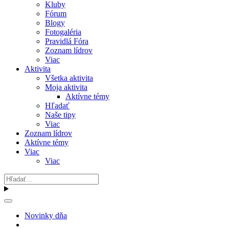
Kluby
Fórum
Blogy
Fotogaléria
Pravidlá Fóra
Zoznam lídrov
Viac
Aktivita
Všetka aktivita
Moja aktivita
Aktívne témy
Hľadať
Naše tipy
Viac
Zoznam lídrov
Aktívne témy
Viac
Viac
Novinky dňa