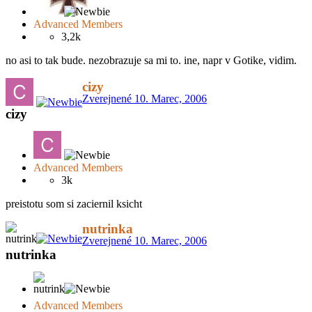
Advanced Members
3,2k
no asi to tak bude. nezobrazuje sa mi to. ine, napr v Gotike, vidim.
cizy
Zverejnené
10. Marec, 2006
cizy
Advanced Members
3k
preistotu som si zaciernil ksicht
nutrinka
Zverejnené
10. Marec, 2006
nutrinka
Advanced Members