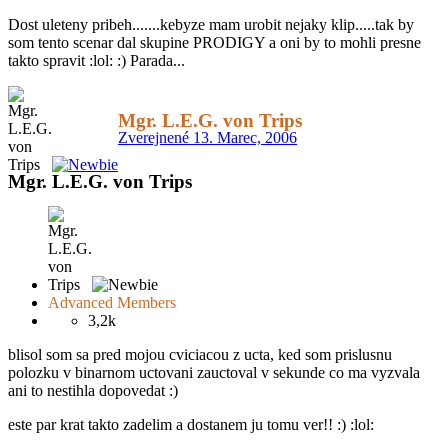
Dost uleteny pribeh.......kebyze mam urobit nejaky klip.....tak by
som tento scenar dal skupine PRODIGY a oni by to mohli presne
takto spravit :lol: :) Parada...
Mgr. L.E.G. von Trips
Zverejnené
13. Marec, 2006
Mgr. L.E.G. von Trips
Advanced Members
3,2k
blisol som sa pred mojou cviciacou z ucta, ked som prislusnu
polozku v binarnom uctovani zauctoval v sekunde co ma vyzvala
ani to nestihla dopovedat :)
este par krat takto zadelim a dostanem ju tomu ver!! :) :lol: