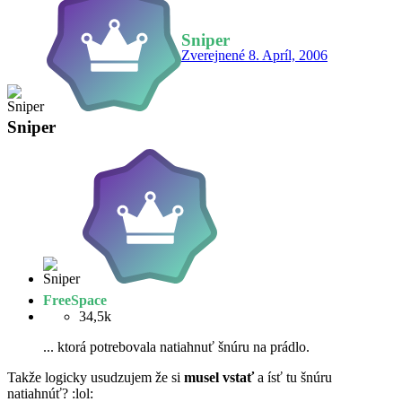
Sniper
Zverejnené
8. Apríl, 2006
Sniper
FreeSpace
34,5k
... ktorá potrebovala natiahnuť šnúru na prádlo.
Takže logicky usudzujem že si
musel vstať
a ísť tu šnúru
natiahnúť? :lol: