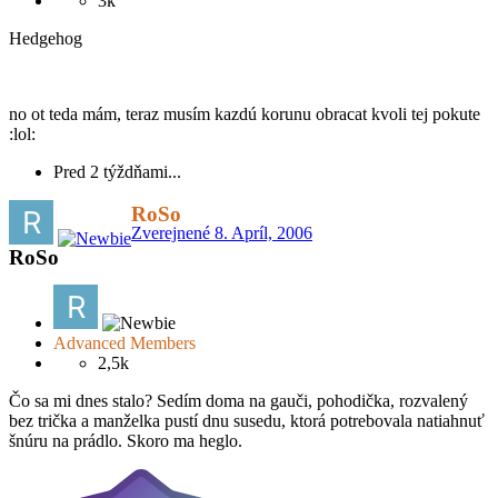
3k
Hedgehog
no ot teda mám, teraz musím kazdú korunu obracat kvoli tej pokute
:lol:
Pred 2 týždňami...
RoSo
Zverejnené
8. Apríl, 2006
RoSo
Advanced Members
2,5k
Čo sa mi dnes stalo? Sedím doma na gauči, pohodička, rozvalený
bez trička a manželka pustí dnu susedu, ktorá potrebovala natiahnuť
šnúru na prádlo. Skoro ma heglo.