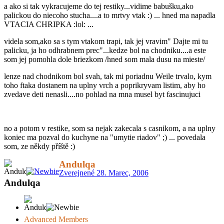
a ako si tak vykracujeme do tej restiky...vidime babušku,ako
palickou do niecoho stucha....a to mrtvy vtak :) ... hned ma napadla
VTACIA CHRIPKA :lol: ...
videla som,ako sa s tym vtakom trapi, tak jej vravim" Dajte mi tu
palicku, ja ho odhrabnem prec"...kedze bol na chodniku....a este
som jej pomohla dole briezkom /hned som mala dusu na mieste/
lenze nad chodnikom bol svah, tak mi poriadnu Weile trvalo, kym
toho ftaka dostanem na uplny vrch a poprikryvam listim, aby ho
zvedave deti nenasli....no pohlad na mna musel byt fascinujuci
no a potom v restike, som sa nejak zakecala s casnikom, a na uplny
koniec ma pozval do kuchyne na "umytie riadov" ;) ... povedala
som, ze někdy příště :)
Andulqa
Zverejnené
28. Marec, 2006
Andulqa
Advanced Members