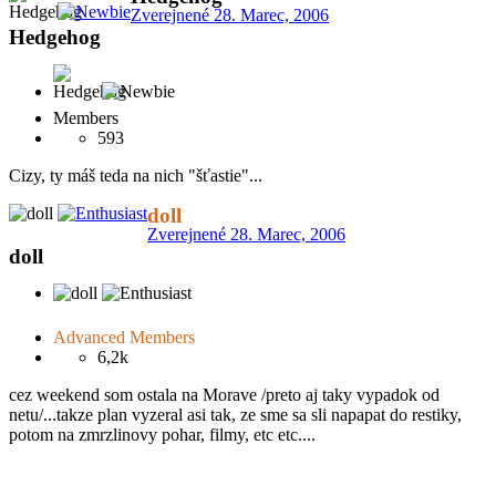
Zverejnené
28. Marec, 2006
Hedgehog
Members
593
Cizy, ty máš teda na nich "šťastie"...
doll
Zverejnené
28. Marec, 2006
doll
Advanced Members
6,2k
cez weekend som ostala na Morave /preto aj taky vypadok od
netu/...takze plan vyzeral asi tak, ze sme sa sli napapat do restiky,
potom na zmrzlinovy pohar, filmy, etc etc....