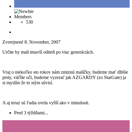
Members
530
Zverejnené
8. November, 2007
Určite by mali tmavší odtieň po viac generáciách.
Vraj o niekoľko sto rokov nám zmiznú malíčky, budeme mať dlhšie
prsty, väčšie oči, budeme vyzerať jak AZGARDY (zo StarGate) ja
si myslím že to stým súvisí.
A aj teraz sú ľudia ovela vyšší ako v minulosti.
Pred 3 týždňami...