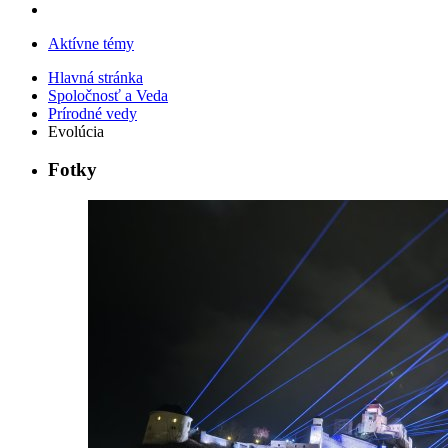
Aktívne témy
Hlavná stránka
Spoločnosť a Veda
Prírodné vedy
Evolúcia
Fotky