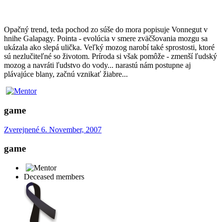
Opačný trend, teda pochod zo súše do mora popisuje Vonnegut v
hnihe Galapagy. Pointa - evolúcia v smere zväčšovania mozgu sa
ukázala ako slepá ulička. Veľký mozog narobí také sprostosti, ktoré
sú nezlučiteľné so životom. Príroda si však pomôže - zmenší ľudský
mozog a navráti ľudstvo do vody... narastú nám postupne aj
plávajúce blany, začnú vznikať žiabre...
game
Zverejnené
6. November, 2007
game
Deceased members