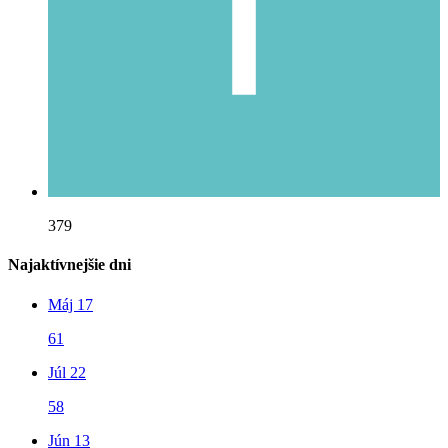
379
Najaktívnejšie dni
Máj 17
61
Júl 22
58
Jún 13