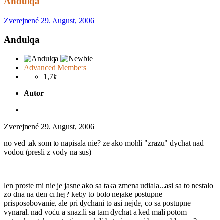
Andulqa
Zverejnené
29. August, 2006
Andulqa
Advanced Members
1,7k
Autor
Zverejnené
29. August, 2006
no ved tak som to napisala nie? ze ako mohli "zrazu" dychat nad
vodou (presli z vody na sus)
len proste mi nie je jasne ako sa taka zmena udiala...asi sa to nestalo
zo dna na den ci hej? keby to bolo nejake postupne
prisposobovanie, ale pri dychani to asi nejde, co sa postupne
vynarali nad vodu a snazili sa tam dychat a ked mali potom