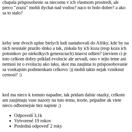
chapala prisposobenie sa niecomu v ich vlastnom prostredi, ale
preco "zrazu" mohli dychat nad vodou? naco to bolo dobre? a ako
sa to stalo?
keby sme dvoch uplne bielych ludi nastahovali do Afriky, kde by na
nich neustale prazilo slnko a tak, ziskala by ich koza (resp koza ich
potomkov po niekolkych generaciach) tmavsi odtien? (neviem ci je
toto celkom dobry priklad evolucie ale nevadi, ono v tejto teme ani
nemusi ist o evoluciu ako taku, skor ma zaujima to prisposobovanie
sa vonkajsim podmienkam celkovo :)) mohli takto nejak vzniknut
cernosi? :)
ked ma nieco k tomuto napadne, tak pridam dalsie otazky, celkom
am zaujimaju vase nazory na tuto temu, teorie, pripadne ak viete
nieco odbornejsie tiez napiste ;)
Odpovedí
3,1k
Vytvorené
19 rokov
Posledná odpoveď
2 roky