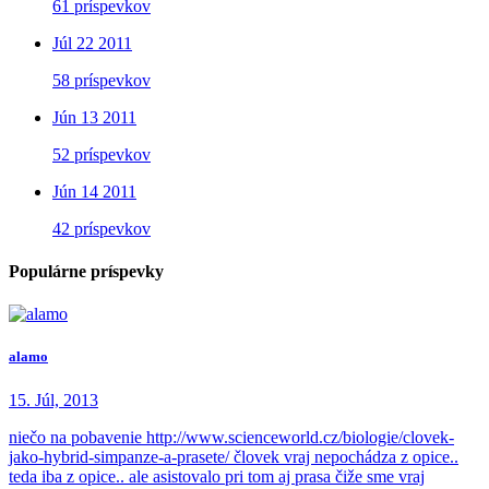
61 príspevkov
Júl 22 2011
58 príspevkov
Jún 13 2011
52 príspevkov
Jún 14 2011
42 príspevkov
Populárne príspevky
alamo
15. Júl, 2013
niečo na pobavenie http://www.scienceworld.cz/biologie/clovek-
jako-hybrid-simpanze-a-prasete/ človek vraj nepochádza z opice..
teda iba z opice.. ale asistovalo pri tom aj prasa čiže sme vraj