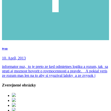
tyso
10. Apríl, 2013
informator nuz, to je preto ze ked odmietnes logiku a rozum, tak sa
strati aj moznost hovorit o rovmocennosti a pravde. A pokial veris
ze rozum mas len na to aby si vyuzival laloky a ze zvysok j
Zverejnené obrázky