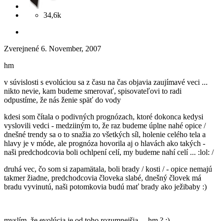
34,6k
Zverejnené
6. November, 2007
hm
v súvislosti s evolúciou sa z času na čas objavia zaujímavé veci ...
nikto nevie, kam budeme smerovať, spisovateľovi to radi
odpustíme, že nás ženie späť do vody
kdesi som čítala o podivných prognózach, ktoré dokonca kedysi
vyslovili vedci - medziiným to, že raz budeme úplne nahé opice /
dnešné trendy sa o to snažia zo všetkých síl, holenie celého tela a
hlavy je v móde, ale prognóza hovorila aj o hlavách ako takých -
naši predchodcovia boli ochlpení celí, my budeme nahí celí ... :lol: /
druhá vec, čo som si zapamätala, boli brady / kosti / - opice nemajú
takmer žiadne, predchodcovia človeka slabé, dnešný človek má
bradu vyvinutú, naši potomkovia budú mať brady ako ježibaby :)
myslím, že evolúcia je od toho rozumnejšia ... hm ? :)