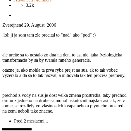
3,2k
Zverejnené
29. August, 2006
:lol: jj ja som tam zle precital to "nad" ako "pod" :)
ale urcite sa to nestalo zo dna na den. to asi nie. taka fyziologicka
transformacia by sa by tvarala mneho generacie.
otazne je, ako mohla ta prva ryba prejst na sus, ak to tak vobec
vyzeralo a da sa to tak nazvat, a initiovala tak ten process premeny.
prechod z vody na sus je dost velka zmena prostredia. taky prechod
druhu z jedneho na druhe sa mohol uskutocnit najskor asi tak, ze v
tom case rozdiely vo vlastnostich kvapalneho a plynneho prostredia
na zemi neboli take znacne.
Pred 2 mesiacmi...