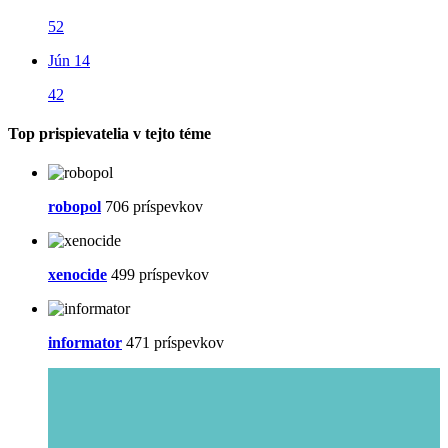
52
Jún 14
42
Top prispievatelia v tejto téme
robopol
706 príspevkov
xenocide
499 príspevkov
informator
471 príspevkov