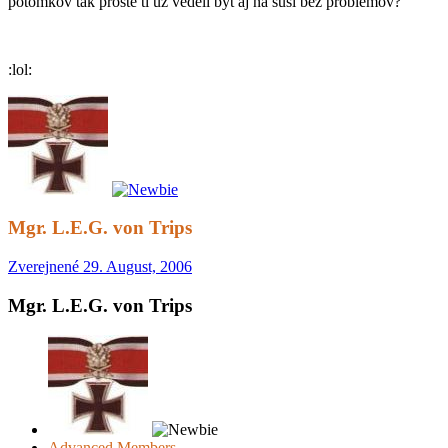
potomkov tak proste ti uz vedeli byt aj na susi bez problemov?
:lol:
Mgr. L.E.G. von Trips
Zverejnené
29. August, 2006
Mgr. L.E.G. von Trips
Advanced Members