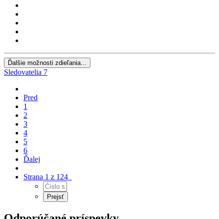
Ďalšie možnosti zdieľania...
Sledovatelia
7
Pred
1
2
3
4
5
6
Ďalej
Strana 1 z 124
Odporúčané príspevky