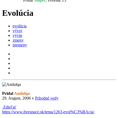
Pridal
Sniper
,
Február 15
Evolúcia
evolúcia
vývoj
vývin
zmeny
premeny
Pridal
Andulqa
29. August, 2006
v
Prírodné vedy
Zdieľať
https://www.freespace.sk/tema/1263-evol%C3%BAcia/