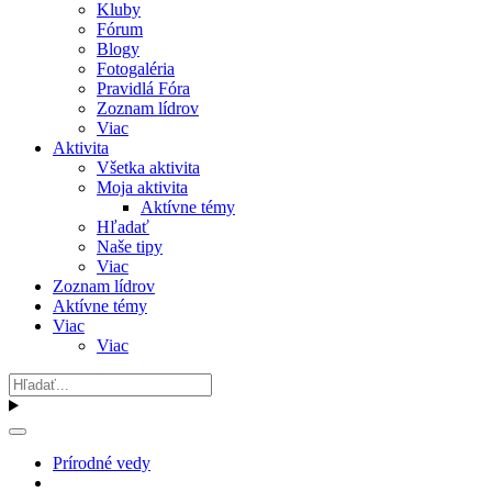
Kluby
Fórum
Blogy
Fotogaléria
Pravidlá Fóra
Zoznam lídrov
Viac
Aktivita
Všetka aktivita
Moja aktivita
Aktívne témy
Hľadať
Naše tipy
Viac
Zoznam lídrov
Aktívne témy
Viac
Viac
Prírodné vedy