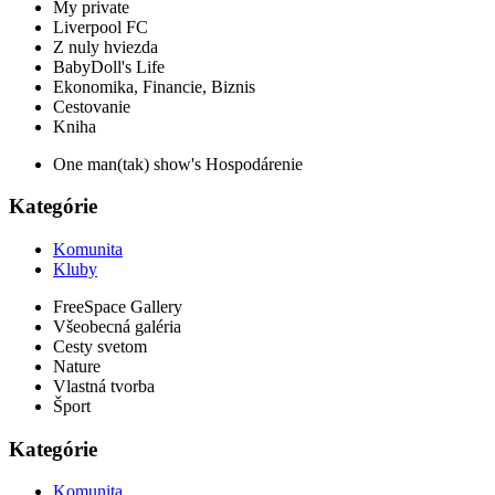
My private
Liverpool FC
Z nuly hviezda
BabyDoll's Life
Ekonomika, Financie, Biznis
Cestovanie
Kniha
One man(tak) show's Hospodárenie
Kategórie
Komunita
Kluby
FreeSpace Gallery
Všeobecná galéria
Cesty svetom
Nature
Vlastná tvorba
Šport
Kategórie
Komunita