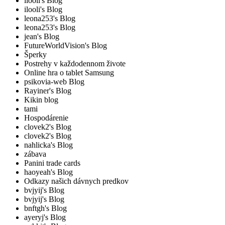
ilooli's Blog
ilooli's Blog
leona253's Blog
leona253's Blog
jean's Blog
FutureWorldVision's Blog
Šperky
Postrehy v každodennom živote
Online hra o tablet Samsung
psikovia-web Blog
Rayiner's Blog
Kikin blog
tami
Hospodárenie
clovek2's Blog
clovek2's Blog
nahlicka's Blog
zábava
Panini trade cards
haoyeah's Blog
Odkazy našich dávnych predkov
bvjyij's Blog
bvjyij's Blog
bnftgh's Blog
ayeryj's Blog