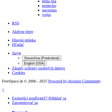
tretia ríša
nemecko
nacizmus
vojna
RSS
Aktívne témy
Hlavná stránka
Hľadať
Jazyk
Slovenčina (Predvolené)
English (USA)
Zásady ochrany osobných údajov
Cookies
FreeSpace.sk © 2006 - 2025
Powered by Invision Community
×
Existujúci používateľ? Prihlásiť sa
Zaregistrovať sa