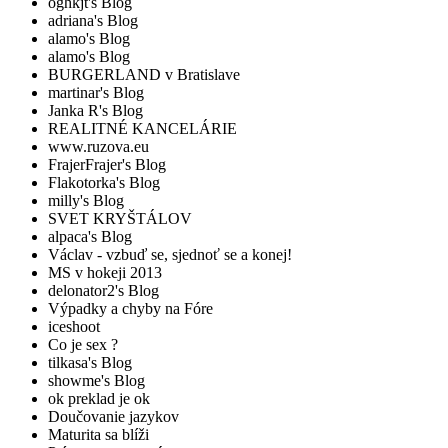
oghkjt's Blog
adriana's Blog
alamo's Blog
alamo's Blog
BURGERLAND v Bratislave
martinar's Blog
Janka R's Blog
REALITNÉ KANCELÁRIE
www.ruzova.eu
FrajerFrajer's Blog
Flakotorka's Blog
milly's Blog
SVET KRYŠTÁLOV
alpaca's Blog
Václav - vzbuď se, sjednoť se a konej!
MS v hokeji 2013
delonator2's Blog
Výpadky a chyby na Fóre
iceshoot
Co je sex ?
tilkasa's Blog
showme's Blog
ok preklad je ok
Doučovanie jazykov
Maturita sa blíži