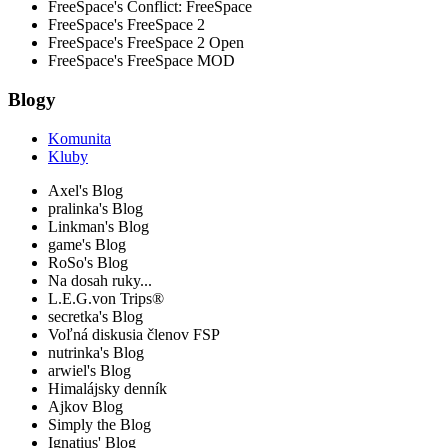
FreeSpace's Conflict: FreeSpace
FreeSpace's FreeSpace 2
FreeSpace's FreeSpace 2 Open
FreeSpace's FreeSpace MOD
Blogy
Komunita
Kluby
Axel's Blog
pralinka's Blog
Linkman's Blog
game's Blog
RoSo's Blog
Na dosah ruky...
L.E.G.von Trips®
secretka's Blog
Voľná diskusia členov FSP
nutrinka's Blog
arwiel's Blog
Himalájsky denník
Ajkov Blog
Simply the Blog
Ignatius' Blog