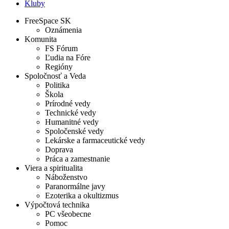
Kluby
FreeSpace SK
Oznámenia
Komunita
FS Fórum
Ľudia na Fóre
Regióny
Spoločnosť a Veda
Politika
Škola
Prírodné vedy
Technické vedy
Humanitné vedy
Spoločenské vedy
Lekárske a farmaceutické vedy
Doprava
Práca a zamestnanie
Viera a spiritualita
Náboženstvo
Paranormálne javy
Ezoterika a okultizmus
Výpočtová technika
PC všeobecne
Pomoc