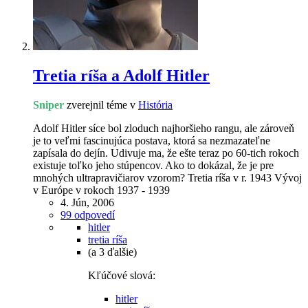
Tretia ríša a Adolf Hitler
Sniper
zverejnil téme v
História
Adolf Hitler síce bol zloduch najhoršieho rangu, ale zároveň
je to veľmi fascinujúca postava, ktorá sa nezmazateľne
zapísala do dejín. Udivuje ma, že ešte teraz po 60-tich rokoch
existuje toľko jeho stúpencov. Ako to dokázal, že je pre
mnohých ultrapravičiarov vzorom? Tretia ríša v r. 1943 Vývoj
v Európe v rokoch 1937 - 1939
4. Jún, 2006
99 odpovedí
hitler
tretia ríša
(a 3 ďalšie)
Kľúčové slová:
hitler