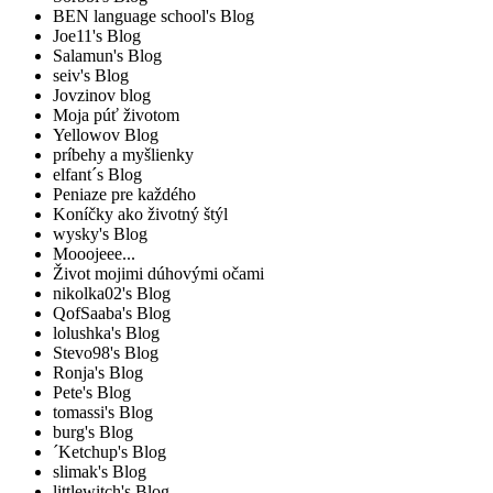
BEN language school's Blog
Joe11's Blog
Salamun's Blog
seiv's Blog
Jovzinov blog
Moja púť životom
Yellowov Blog
príbehy a myšlienky
elfant´s Blog
Peniaze pre každého
Koníčky ako životný štýl
wysky's Blog
Mooojeee...
Život mojimi dúhovými očami
nikolka02's Blog
QofSaaba's Blog
lolushka's Blog
Stevo98's Blog
Ronja's Blog
Pete's Blog
tomassi's Blog
burg's Blog
´Ketchup's Blog
slimak's Blog
littlewitch's Blog