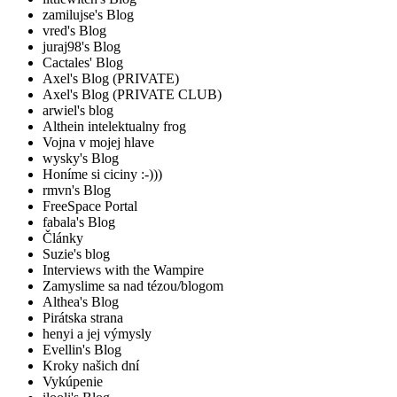
zamilujse's Blog
vred's Blog
juraj98's Blog
Cactales' Blog
Axel's Blog (PRIVATE)
Axel's Blog (PRIVATE CLUB)
arwiel's blog
Althein intelektualny frog
Vojna v mojej hlave
wysky's Blog
Honíme si ciciny :-)))
rmvn's Blog
FreeSpace Portal
fabala's Blog
Články
Suzie's blog
Interviews with the Wampire
Zamyslime sa nad tézou/blogom
Althea's Blog
Pirátska strana
henyi a jej výmysly
Evellin's Blog
Kroky našich dní
Vykúpenie