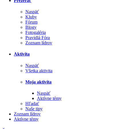
Prezerať
Naspäť
Kluby
Fórum
Blogy
Fotogaléria
Pravidlá Fóra
Zoznam lídrov
Aktivita
Naspäť
Všetka aktivita
Moja aktivita
Naspäť
Aktívne témy
Hľadať
Naše tipy
Zoznam lídrov
Aktívne témy
×