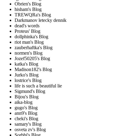
Obrien's Blog
hisham's Blog
TREWQRa's Blog
Darkmanov letecky dennik
dead's words
Proteus' Blog
dollphinka's Blog
riot man's Blog
zauberhaftka's Blog
normen's Blog
Jozef50205's Blog
katka's Blog
Madison182's Blog
Jurko's Blog
lostrice's Blog
life is such a beautiful lie
Sigmund's Blog
Bijou's Blog
aika-blog
gugo's Blog
ann9's Blog
cheki's Blog
samary's Blog
osveta zv's Blog
Sorbbi's Blog