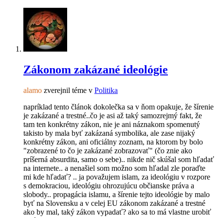
Zákonom zakázané ideológie
alamo
zverejnil téme v
Politika
napríklad tento článok dokolečka sa v ňom opakuje, že šírenie
je zakázané a trestné..čo je asi až taký samozrejmý fakt, že
tam ten konkrétny zákon, nie je ani náznakom spomenutý
takisto by mala byť zakázaná symbolika, ale zase nijaký
konkrétny zákon, ani oficiálny zoznam, na ktorom by bolo
"zobrazené to čo je zakázané zobrazovať" (čo znie ako
príšerná absurdita, samo o sebe).. nikde nič skúšal som hľadať
na internete.. a nenašiel som možno som hľadal zle poraďte
mi kde hľadať? .. ja považujem islam, za ideológiu v rozpore
s demokraciou, ideológiu ohrozujúcu občianske práva a
slobody.. propagácia islamu, a šírenie tejto ideológie by malo
byť na Slovensku a v celej EU zákonom zakázané a trestné
ako by mal, taký zákon vypadať? ako sa to má vlastne urobiť