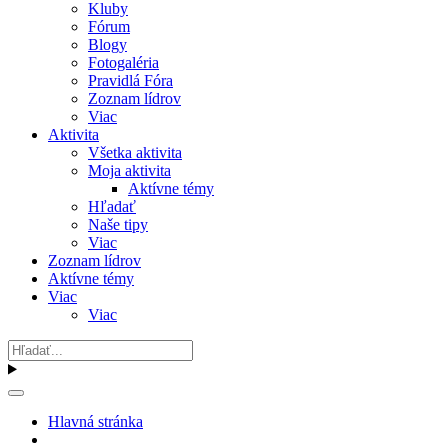
Kluby
Fórum
Blogy
Fotogaléria
Pravidlá Fóra
Zoznam lídrov
Viac
Aktivita
Všetka aktivita
Moja aktivita
Aktívne témy
Hľadať
Naše tipy
Viac
Zoznam lídrov
Aktívne témy
Viac
Viac
Hlavná stránka