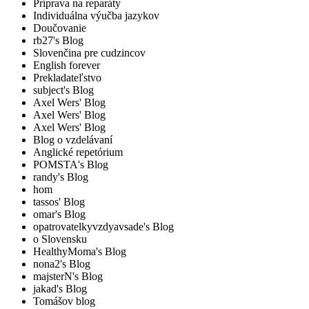
Príprava na reparáty
Individuálna výučba jazykov
Doučovanie
rb27's Blog
Slovenčina pre cudzincov
English forever
Prekladateľstvo
subject's Blog
Axel Wers' Blog
Axel Wers' Blog
Axel Wers' Blog
Blog o vzdelávaní
Anglické repetórium
POMSTA's Blog
randy's Blog
hom
tassos' Blog
omar's Blog
opatrovatelkyvzdyavsade's Blog
o Slovensku
HealthyMoma's Blog
nona2's Blog
majsterN's Blog
jakad's Blog
Tomášov blog