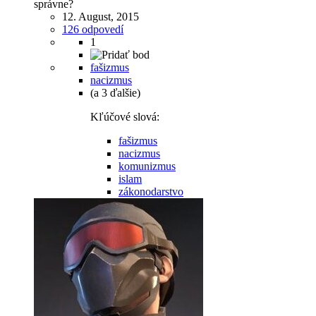
správne?
12. August, 2015
126 odpovedí
1
fašizmus
nacizmus
(a 3 ďalšie)
Kľúčové slová:
fašizmus
nacizmus
komunizmus
islam
zákonodarstvo