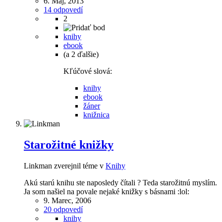
6. Máj, 2013
14 odpovedí
2
knihy
ebook
(a 2 ďalšie)
Kľúčové slová:
knihy
ebook
žáner
knižnica
Starožitné knižky
Linkman zverejnil téme v
Knihy
Akú starú knihu ste naposledy čítali ? Teda starožitnú myslím.
Ja som našiel na povale nejaké knižky s básnami :lol:
9. Marec, 2006
20 odpovedí
knihy