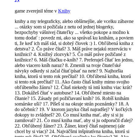
game zverejnil téme v
Knihy
knihy a my telegraficky, alebo obšírnejšie, ale vcelku zábavne
... otázky som si požičala z netu od jednej blogerky,
bezpochyby vášnivej čitateľky ... všetko pokope a možno k
tomu dodať : povedz mi, ako sa správaš ku knihám, a poviem
ti, že keď ich máš rád, si dobrý človek :) 1. Obľúbená kniha z
detstva? 2. Čo práve čítaš? 3. Máš práve nejakú rezerváciu v
knižnici? 4. Knižný zlozvyk? 5. Čo máš práve požičané z
knižnice? 6. Máš čítačku e-kníh? 7. Preferuješ čítať len jednu,
alebo viacero kníh naraz? 8. Zmenili sa tvoje čitateľské
návyky odkedy si začal čítať/písať na nete? 9. Najhoršia
kniha, ktorú si tento rok prečítal? 10. Obľúbená kniha, ktorú
si tento rok prečítal? 11. Ako často čítaš knihy mimo svojho
obľúbeného žánru? 12. Čítaš niekedy tú istú knihu viac krát?
13. Dokážeš čítať v autobuse? 14. Obľúbené miesto na
čítanie? 15. Zásady pri požičiavaní kníh? 16. Robíš knihám
somárske uši? 17. Píšeš si na okraje strán poznámky? 18. A
do učebníc? 19. V ktorom jazyku čítaš najradšej? V koľkých
dokopy to zvládneš? 20. Čo musí kniha mať, aby si si ju
zamiloval? 21. Čo musí kniha mať, aby si ju odporučil ďalej?
22. Obľúbený žáner? 23. Žáner, ktorý čítaš najmenej (ale
chcel by si viac)? 24. Najväčšmi inšpiratívna kniha, ktorú si
tento rok čítal? 25. Obľúbená svačinka ku čítaniu? 26. Ako