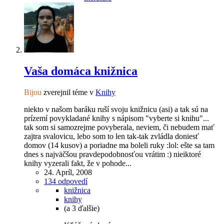
Vaša domáca knižnica
Bijou
zverejnil téme v
Knihy
niekto v našom baráku ruší svoju knižnicu (asi) a tak sú na
prízemí povykladané knihy s nápisom "vyberte si knihu"...
tak som si samozrejme povyberala, neviem, či nebudem mať
zajtra svalovicu, lebo som to len tak-tak zvládla doniesť
domov (14 kusov) a poriadne ma boleli ruky :lol: ešte sa tam
dnes s najväčšou pravdepodobnosťou vrátim :) nieiktoré
knihy vyzerali fakt, že v pohode...
24. Apríl, 2008
134 odpovedí
knižnica
knihy
(a 3 ďalšie)