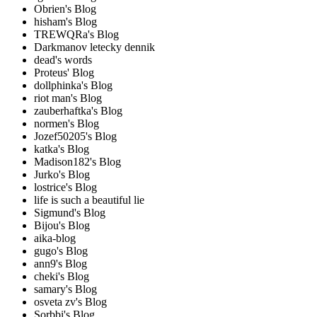
Obrien's Blog
hisham's Blog
TREWQRa's Blog
Darkmanov letecky dennik
dead's words
Proteus' Blog
dollphinka's Blog
riot man's Blog
zauberhaftka's Blog
normen's Blog
Jozef50205's Blog
katka's Blog
Madison182's Blog
Jurko's Blog
lostrice's Blog
life is such a beautiful lie
Sigmund's Blog
Bijou's Blog
aika-blog
gugo's Blog
ann9's Blog
cheki's Blog
samary's Blog
osveta zv's Blog
Sorbbi's Blog