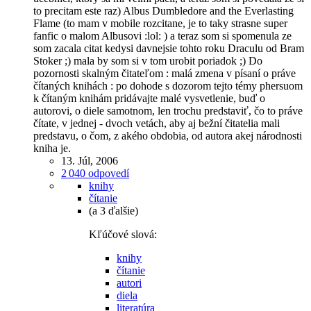
to precitam este raz) Albus Dumbledore and the Everlasting
Flame (to mam v mobile rozcitane, je to taky strasne super
fanfic o malom Albusovi :lol: ) a teraz som si spomenula ze
som zacala citat kedysi davnejsie tohto roku Draculu od Bram
Stoker ;) mala by som si v tom urobit poriadok ;) Do
pozornosti skalným čitateľom : malá zmena v písaní o práve
čítaných knihách : po dohode s dozorom tejto témy phersuom
k čítaným knihám pridávajte malé vysvetlenie, buď o
autorovi, o diele samotnom, len trochu predstaviť, čo to práve
čítate, v jednej - dvoch vetách, aby aj bežní čitatelia mali
predstavu, o čom, z akého obdobia, od autora akej národnosti
kniha je.
13. Júl, 2006
2 040 odpovedí
knihy
čítanie
(a 3 ďalšie)
Kľúčové slová:
knihy
čítanie
autori
diela
literatúra