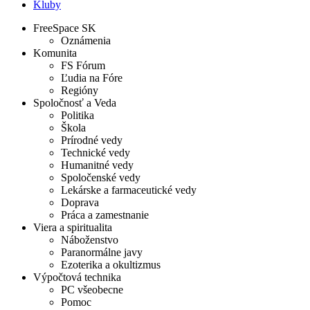
Kluby
FreeSpace SK
Oznámenia
Komunita
FS Fórum
Ľudia na Fóre
Regióny
Spoločnosť a Veda
Politika
Škola
Prírodné vedy
Technické vedy
Humanitné vedy
Spoločenské vedy
Lekárske a farmaceutické vedy
Doprava
Práca a zamestnanie
Viera a spiritualita
Náboženstvo
Paranormálne javy
Ezoterika a okultizmus
Výpočtová technika
PC všeobecne
Pomoc