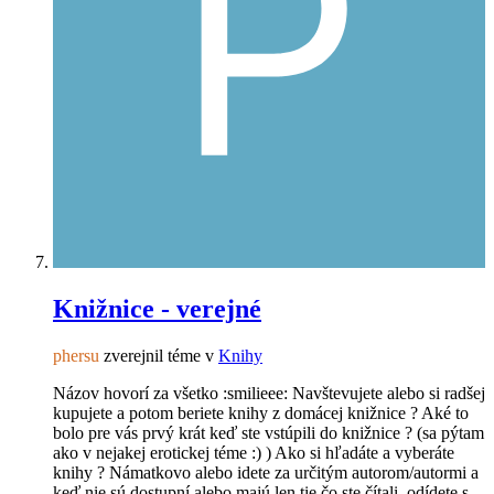
Knižnice - verejné
phersu
zverejnil téme v
Knihy
Názov hovorí za všetko :smilieee: Navštevujete alebo si radšej
kupujete a potom beriete knihy z domácej knižnice ? Aké to
bolo pre vás prvý krát keď ste vstúpili do knižnice ? (sa pýtam
ako v nejakej erotickej téme :) ) Ako si hľadáte a vyberáte
knihy ? Námatkovo alebo idete za určitým autorom/autormi a
keď nie sú dostupní alebo majú len tie čo ste čítali, odídete s