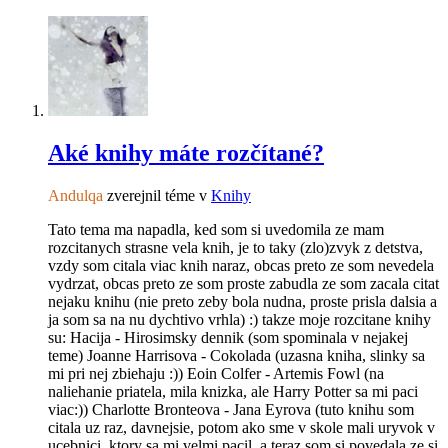
Aké knihy máte rozčítané?
Andulqa
zverejnil téme v
Knihy
Tato tema ma napadla, ked som si uvedomila ze mam
rozcitanych strasne vela knih, je to taky (zlo)zvyk z detstva,
vzdy som citala viac knih naraz, obcas preto ze som nevedela
vydrzat, obcas preto ze som proste zabudla ze som zacala citat
nejaku knihu (nie preto zeby bola nudna, proste prisla dalsia a
ja som sa na nu dychtivo vrhla) :) takze moje rozcitane knihy
su: Hacija - Hirosimsky dennik (som spominala v nejakej
teme) Joanne Harrisova - Cokolada (uzasna kniha, slinky sa
mi pri nej zbiehaju :)) Eoin Colfer - Artemis Fowl (na
naliehanie priatela, mila knizka, ale Harry Potter sa mi paci
viac:)) Charlotte Bronteova - Jana Eyrova (tuto knihu som
citala uz raz, davnejsie, potom ako sme v skole mali uryvok v
ucebnici, ktory sa mi velmi pacil, a teraz som si povedala ze si