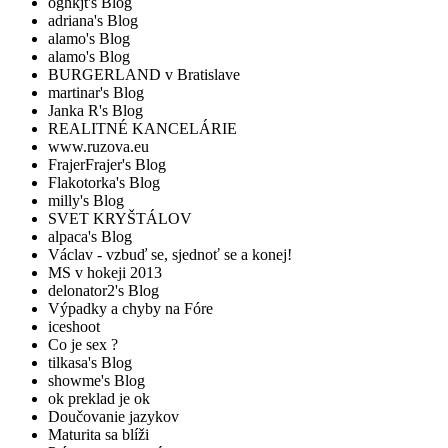
oghkjt's Blog
adriana's Blog
alamo's Blog
alamo's Blog
BURGERLAND v Bratislave
martinar's Blog
Janka R's Blog
REALITNÉ KANCELÁRIE
www.ruzova.eu
FrajerFrajer's Blog
Flakotorka's Blog
milly's Blog
SVET KRYŠTÁLOV
alpaca's Blog
Václav - vzbuď se, sjednoť se a konej!
MS v hokeji 2013
delonator2's Blog
Výpadky a chyby na Fóre
iceshoot
Co je sex ?
tilkasa's Blog
showme's Blog
ok preklad je ok
Doučovanie jazykov
Maturita sa blíži