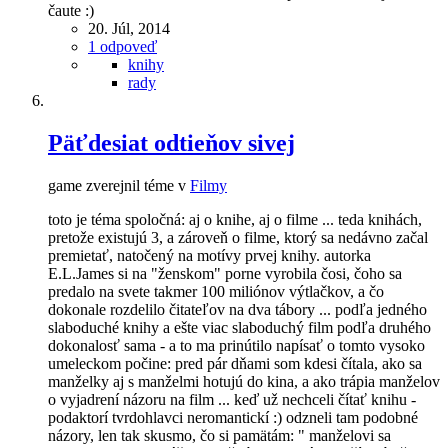
čaute :)
20. Júl, 2014
1 odpoveď
knihy
rady
Päťdesiat odtieňov sivej
game zverejnil téme v
Filmy
toto je téma spoločná: aj o knihe, aj o filme ... teda knihách,
pretože existujú 3, a zároveň o filme, ktorý sa nedávno začal
premietať, natočený na motívy prvej knihy. autorka
E.L.James si na "ženskom" porne vyrobila čosi, čoho sa
predalo na svete takmer 100 miliónov výtlačkov, a čo
dokonale rozdelilo čitateľov na dva tábory ... podľa jedného
slaboduché knihy a ešte viac slaboduchý film podľa druhého
dokonalosť sama - a to ma prinútilo napísať o tomto vysoko
umeleckom počine: pred pár dňami som kdesi čítala, ako sa
manželky aj s manželmi hotujú do kina, a ako trápia manželov
o vyjadrení názoru na film ... keď už nechceli čítať knihu -
podaktorí tvrdohlavci neromantickí :) odzneli tam podobné
názory, len tak skusmo, čo si pamätám: " manželovi sa