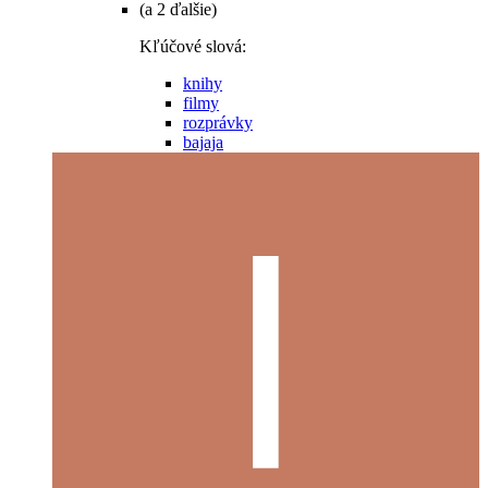
(a 2 ďalšie)
Kľúčové slová:
knihy
filmy
rozprávky
bajaja