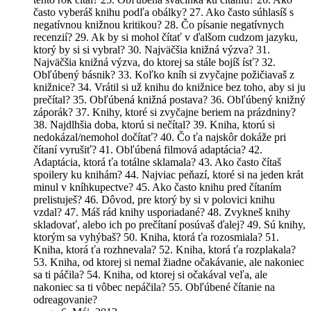
často vyberáš knihu podľa obálky? 27. Ako často súhlasíš s
negatívnou knižnou kritikou? 28. Čo písanie negatívnych
recenzií? 29. Ak by si mohol čítať v ďalšom cudzom jazyku,
ktorý by si si vybral? 30. Najväčšia knižná výzva? 31.
Najväčšia knižná výzva, do ktorej sa stále bojíš ísť? 32.
Obľúbený básnik? 33. Koľko kníh si zvyčajne požičiavaš z
knižnice? 34. Vrátil si už knihu do knižnice bez toho, aby si ju
prečítal? 35. Obľúbená knižná postava? 36. Obľúbený knižný
záporák? 37. Knihy, ktoré si zvyčajne beriem na prázdniny?
38. Najdlhšia doba, ktorú si nečítal? 39. Kniha, ktorú si
nedokázal/nemohol dočítať? 40. Čo ťa najskôr dokáže pri
čítaní vyrušiť? 41. Obľúbená filmová adaptácia? 42.
Adaptácia, ktorá ťa totálne sklamala? 43. Ako často čítaš
spoilery ku knihám? 44. Najviac peňazí, ktoré si na jeden krát
minul v kníhkupectve? 45. Ako často knihu pred čítaním
prelistuješ? 46. Dôvod, pre ktorý by si v polovici knihu
vzdal? 47. Máš rád knihy usporiadané? 48. Zvykneš knihy
skladovať, alebo ich po prečítaní posúvaš ďalej? 49. Sú knihy,
ktorým sa vyhýbaš? 50. Kniha, ktorá ťa rozosmiala? 51.
Kniha, ktorá ťa rozhnevala? 52. Kniha, ktorá ťa rozplakala?
53. Kniha, od ktorej si nemal žiadne očakávanie, ale nakoniec
sa ti páčila? 54. Kniha, od ktorej si očakával veľa, ale
nakoniec sa ti vôbec nepáčila? 55. Obľúbené čítanie na
odreagovanie?