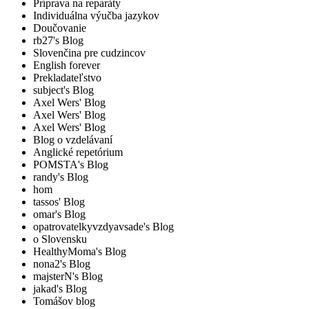
Príprava na reparáty
Individuálna výučba jazykov
Doučovanie
rb27's Blog
Slovenčina pre cudzincov
English forever
Prekladateľstvo
subject's Blog
Axel Wers' Blog
Axel Wers' Blog
Axel Wers' Blog
Blog o vzdelávaní
Anglické repetórium
POMSTA's Blog
randy's Blog
hom
tassos' Blog
omar's Blog
opatrovatelkyvzdyavsade's Blog
o Slovensku
HealthyMoma's Blog
nona2's Blog
majsterN's Blog
jakad's Blog
Tomášov blog