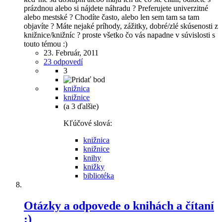
prázdnou alebo si nájdete náhradu ? Preferujete univerzitné
alebo mestské ? Chodíte často, alebo len sem tam sa tam
objavíte ? Máte nejaké príhody, zážitky, dobré/zlé skúsenosti z
knižnice/knižníc ? proste všetko čo vás napadne v súvislosti s
touto témou :)
23. Február, 2011
23 odpovedí
3
knižnica
knižnice
(a 3 ďalšie)
Kľúčové slová:
knižnica
knižnice
knihy
knižky
bibliotéka
Otázky a odpovede o knihách a čítaní
:)