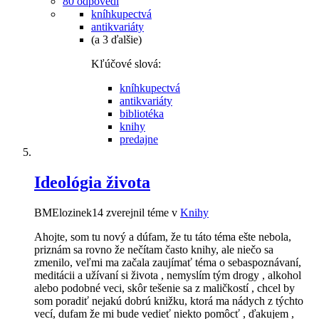
80 odpovedí
kníhkupectvá
antikvariáty
(a 3 ďalšie)
Kľúčové slová:
kníhkupectvá
antikvariáty
bibliotéka
knihy
predajne
Ideológia života
BMElozinek14 zverejnil téme v
Knihy
Ahojte, som tu nový a dúfam, že tu táto téma ešte nebola,
priznám sa rovno že nečítam často knihy, ale niečo sa
zmenilo, veľmi ma začala zaujímať téma o sebaspoznávaní,
meditácii a užívaní si života , nemyslím tým drogy , alkohol
alebo podobné veci, skôr tešenie sa z maličkostí , chcel by
som poradiť nejakú dobrú knižku, ktorá ma nádych z týchto
vecí, dufam že mi bude vedieť niekto pomôcť , ďakujem ,