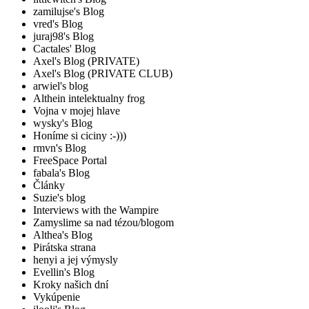
zamilujse's Blog
vred's Blog
juraj98's Blog
Cactales' Blog
Axel's Blog (PRIVATE)
Axel's Blog (PRIVATE CLUB)
arwiel's blog
Althein intelektualny frog
Vojna v mojej hlave
wysky's Blog
Honíme si ciciny :-)))
rmvn's Blog
FreeSpace Portal
fabala's Blog
Články
Suzie's blog
Interviews with the Wampire
Zamyslime sa nad tézou/blogom
Althea's Blog
Pirátska strana
henyi a jej výmysly
Evellin's Blog
Kroky našich dní
Vykúpenie