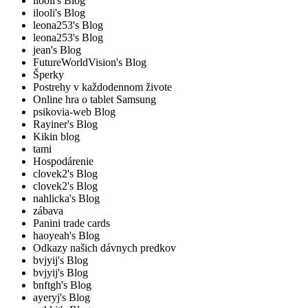
ilooli's Blog
ilooli's Blog
leona253's Blog
leona253's Blog
jean's Blog
FutureWorldVision's Blog
Šperky
Postrehy v každodennom živote
Online hra o tablet Samsung
psikovia-web Blog
Rayiner's Blog
Kikin blog
tami
Hospodárenie
clovek2's Blog
clovek2's Blog
nahlicka's Blog
zábava
Panini trade cards
haoyeah's Blog
Odkazy našich dávnych predkov
bvjyij's Blog
bvjyij's Blog
bnftgh's Blog
ayeryj's Blog