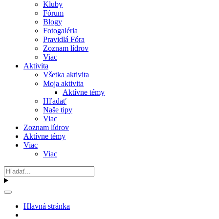
Kluby
Fórum
Blogy
Fotogaléria
Pravidlá Fóra
Zoznam lídrov
Viac
Aktivita
Všetka aktivita
Moja aktivita
Aktívne témy
Hľadať
Naše tipy
Viac
Zoznam lídrov
Aktívne témy
Viac
Viac
Hlavná stránka