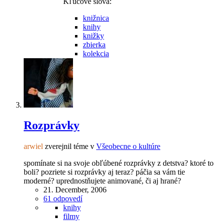
Kľúčové slová:
knižnica
knihy
knižky
zbierka
kolekcia
Rozprávky
arwiel
zverejnil téme v
Všeobecne o kultúre
spomínate si na svoje obľúbené rozprávky z detstva? ktoré to
boli? pozriete si rozprávky aj teraz? páčia sa vám tie
moderné? uprednostňujete animované, či aj hrané?
21. December, 2006
61 odpovedí
knihy
filmy