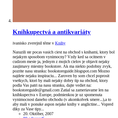
Kníhkupectvá a antikvariáty
ivanisko zverejnil téme v
Knihy
Narazili ste pocas vasich ciest na obchod s knihami, ktory bol
nejakym sposobom vynimocny? Vzdy ked sa ocitnem v
cudzom meste ja, jednym z mojich cielov je objavit nejaky
zaujimavy miestny bookstore. Ak ma niekto podobny zvyk,
pozrite nasu stranku: bookstoreguide.blogspot.com Mozno
najdete nejaku inspiraciu... Zaroven by som chcel poprosit
vsetkych, ktori by mali nejaky dobry tip na obchod, ktory
podla Vas patri na nasu stranku, dajte vediet na:
bookstoreguide@gmail.com Zatial sa zameriavame len na
knihkupectva v Europe, podmienkou je uz spomenuta
vynimocnost daneho obchodu (v akomkolvek smere...),a to
aby mali v ponuke aspon nejake knihy v anglictine... Vopred
diky za Vase tipy...
20. Október, 2007