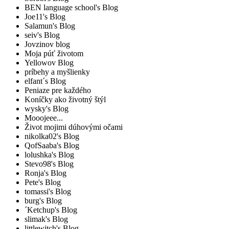
BEN language school's Blog
Joe11's Blog
Salamun's Blog
seiv's Blog
Jovzinov blog
Moja púť životom
Yellowov Blog
príbehy a myšlienky
elfant´s Blog
Peniaze pre každého
Koníčky ako životný štýl
wysky's Blog
Mooojeee...
Život mojimi dúhovými očami
nikolka02's Blog
QofSaaba's Blog
lolushka's Blog
Stevo98's Blog
Ronja's Blog
Pete's Blog
tomassi's Blog
burg's Blog
´Ketchup's Blog
slimak's Blog
littlewitch's Blog