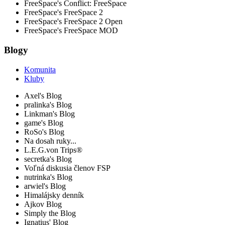
FreeSpace's Conflict: FreeSpace
FreeSpace's FreeSpace 2
FreeSpace's FreeSpace 2 Open
FreeSpace's FreeSpace MOD
Blogy
Komunita
Kluby
Axel's Blog
pralinka's Blog
Linkman's Blog
game's Blog
RoSo's Blog
Na dosah ruky...
L.E.G.von Trips®
secretka's Blog
Voľná diskusia členov FSP
nutrinka's Blog
arwiel's Blog
Himalájsky denník
Ajkov Blog
Simply the Blog
Ignatius' Blog