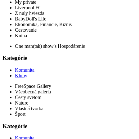
My private
Liverpool FC
Z nuly hviezda
BabyDoll's Life
Ekonomika, Financie, Biznis
Cestovanie
Kniha
One man(tak) show's Hospodárenie
Kategórie
Komunita
Kluby
FreeSpace Gallery
Všeobecná galéria
Cesty svetom
Nature
Vlastná tvorba
Šport
Kategórie
Komunita