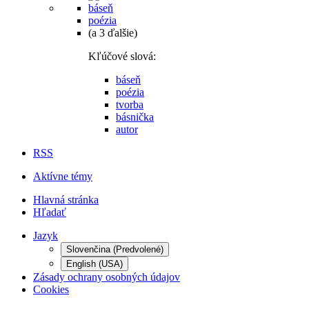
báseň
poézia
(a 3 ďalšie)
Kľúčové slová:
báseň
poézia
tvorba
básnička
autor
RSS
Aktívne témy
Hlavná stránka
Hľadať
Jazyk
Slovenčina (Predvolené)
English (USA)
Zásady ochrany osobných údajov
Cookies