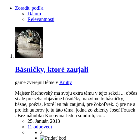
Zoradiť podľa
Dátum
Relevantnosti
Básničky, ktoré zaujali
game zverejnil téme v
Knihy
Majster Krchovský má svoju extra tému v tejto sekcii ... občas
si ale pre seba objavíme básničky, nazvime to básničky,
básne, poézia, ktoré len tak zaujmú, pre čokoľvek. :) pre ne a
pre ich autorov je tu táto téma. jedna zo zbierky Josef Fousek
: Bez náhubku Kocovina Jeden soudruh, co...
25. Január, 2013
11 odpovedí
2