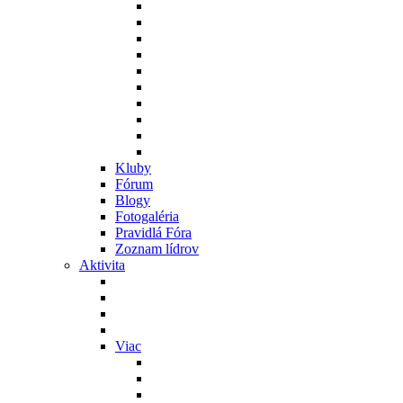
Kluby
Fórum
Blogy
Fotogaléria
Pravidlá Fóra
Zoznam lídrov
Aktivita
Viac