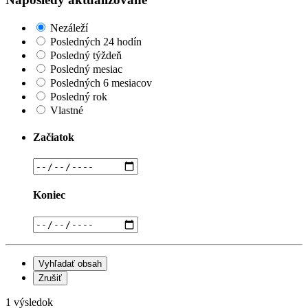
Nezáleží
Posledných 24 hodín
Posledný týždeň
Posledný mesiac
Posledných 6 mesiacov
Posledný rok
Vlastné
Začiatok
Koniec
Vyhľadať obsah
Zrušiť
1 výsledok