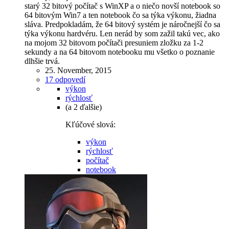
starý 32 bitový počítač s WinXP a o niečo novší notebook so
64 bitovým Win7 a ten notebook čo sa týka výkonu, žiadna
sláva. Predpokladám, že 64 bitový systém je náročnejší čo sa
týka výkonu hardvéru. Len nerád by som zažil takú vec, ako
na mojom 32 bitovom počítači presuniem zložku za 1-2
sekundy a na 64 bitovom notebooku mu všetko o poznanie
dlhšie trvá.
25. November, 2015
17 odpovedí
výkon
rýchlosť
(a 2 ďalšie)
Kľúčové slová:
výkon
rýchlosť
počítač
notebook