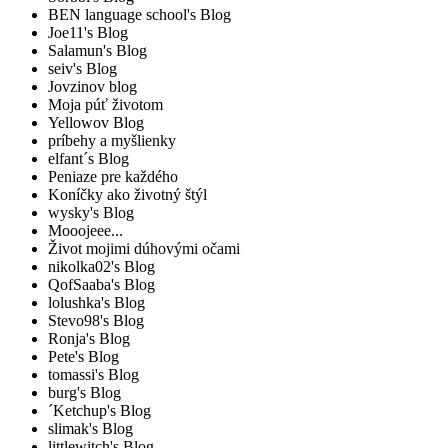
BEN language school's Blog
Joe11's Blog
Salamun's Blog
seiv's Blog
Jovzinov blog
Moja púť životom
Yellowov Blog
príbehy a myšlienky
elfant´s Blog
Peniaze pre každého
Koníčky ako životný štýl
wysky's Blog
Mooojeee...
Život mojimi dúhovými očami
nikolka02's Blog
QofSaaba's Blog
lolushka's Blog
Stevo98's Blog
Ronja's Blog
Pete's Blog
tomassi's Blog
burg's Blog
´Ketchup's Blog
slimak's Blog
littlewitch's Blog