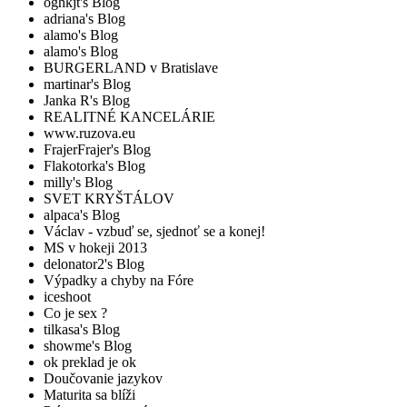
oghkjt's Blog
adriana's Blog
alamo's Blog
alamo's Blog
BURGERLAND v Bratislave
martinar's Blog
Janka R's Blog
REALITNÉ KANCELÁRIE
www.ruzova.eu
FrajerFrajer's Blog
Flakotorka's Blog
milly's Blog
SVET KRYŠTÁLOV
alpaca's Blog
Václav - vzbuď se, sjednoť se a konej!
MS v hokeji 2013
delonator2's Blog
Výpadky a chyby na Fóre
iceshoot
Co je sex ?
tilkasa's Blog
showme's Blog
ok preklad je ok
Doučovanie jazykov
Maturita sa blíži