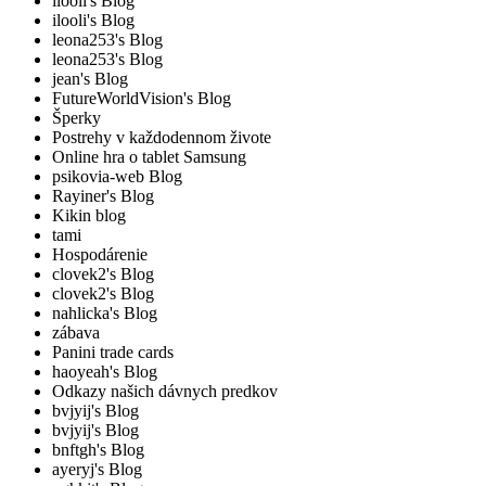
ilooli's Blog
ilooli's Blog
leona253's Blog
leona253's Blog
jean's Blog
FutureWorldVision's Blog
Šperky
Postrehy v každodennom živote
Online hra o tablet Samsung
psikovia-web Blog
Rayiner's Blog
Kikin blog
tami
Hospodárenie
clovek2's Blog
clovek2's Blog
nahlicka's Blog
zábava
Panini trade cards
haoyeah's Blog
Odkazy našich dávnych predkov
bvjyij's Blog
bvjyij's Blog
bnftgh's Blog
ayeryj's Blog