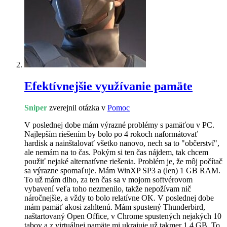
Efektívnejšie využívanie pamäte
Sniper
zverejnil otázka v
Pomoc
V poslednej dobe mám výrazné problémy s pamäťou v PC.
Najlepším riešením by bolo po 4 rokoch naformátovať
hardisk a nainštalovať všetko nanovo, nech sa to "občerství",
ale nemám na to čas. Pokým si ten čas nájdem, tak chcem
použiť nejaké alternatívne riešenia. Problém je, že môj počítač
sa výrazne spomaľuje. Mám WinXP SP3 a (len) 1 GB RAM.
To už mám dlho, za ten čas sa v mojom softvérovom
vybavení veľa toho nezmenilo, takže nepožívam nič
náročnejšie, a vždy to bolo relatívne OK. V poslednej dobe
mám pamäť akosi zahltenú. Mám spustený Thunderbird,
naštartovaný Open Office, v Chrome spustených nejakých 10
tabov a z virtuálnej pamäte mi ukrajuje už takmer 1,4 GB. To