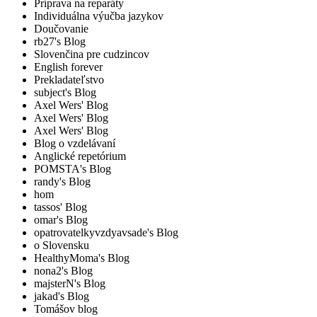
Príprava na reparáty
Individuálna výučba jazykov
Doučovanie
rb27's Blog
Slovenčina pre cudzincov
English forever
Prekladateľstvo
subject's Blog
Axel Wers' Blog
Axel Wers' Blog
Axel Wers' Blog
Blog o vzdelávaní
Anglické repetórium
POMSTA's Blog
randy's Blog
hom
tassos' Blog
omar's Blog
opatrovatelkyvzdyavsade's Blog
o Slovensku
HealthyMoma's Blog
nona2's Blog
majsterN's Blog
jakad's Blog
Tomášov blog