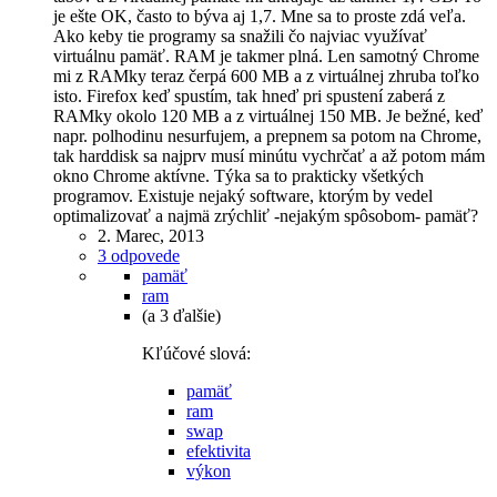
je ešte OK, často to býva aj 1,7. Mne sa to proste zdá veľa.
Ako keby tie programy sa snažili čo najviac využívať
virtuálnu pamäť. RAM je takmer plná. Len samotný Chrome
mi z RAMky teraz čerpá 600 MB a z virtuálnej zhruba toľko
isto. Firefox keď spustím, tak hneď pri spustení zaberá z
RAMky okolo 120 MB a z virtuálnej 150 MB. Je bežné, keď
napr. polhodinu nesurfujem, a prepnem sa potom na Chrome,
tak harddisk sa najprv musí minútu vychrčať a až potom mám
okno Chrome aktívne. Týka sa to prakticky všetkých
programov. Existuje nejaký software, ktorým by vedel
optimalizovať a najmä zrýchliť -nejakým spôsobom- pamäť?
2. Marec, 2013
3 odpovede
pamäť
ram
(a 3 ďalšie)
Kľúčové slová:
pamäť
ram
swap
efektivita
výkon