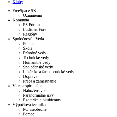
Kluby
FreeSpace SK
Oznámenia
Komunita
FS Fórum
Ľudia na Fóre
Regióny
Spoločnosť a Veda
Politika
Škola
Prírodné vedy
Technické vedy
Humanitné vedy
Spoločenské vedy
Lekárske a farmaceutické vedy
Doprava
Práca a zamestnanie
Viera a spiritualita
Náboženstvo
Paranormálne javy
Ezoterika a okultizmus
Výpočtová technika
PC všeobecne
Pomoc