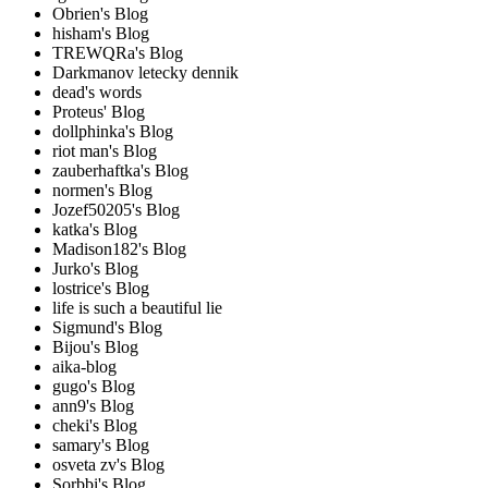
Obrien's Blog
hisham's Blog
TREWQRa's Blog
Darkmanov letecky dennik
dead's words
Proteus' Blog
dollphinka's Blog
riot man's Blog
zauberhaftka's Blog
normen's Blog
Jozef50205's Blog
katka's Blog
Madison182's Blog
Jurko's Blog
lostrice's Blog
life is such a beautiful lie
Sigmund's Blog
Bijou's Blog
aika-blog
gugo's Blog
ann9's Blog
cheki's Blog
samary's Blog
osveta zv's Blog
Sorbbi's Blog