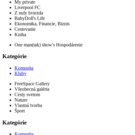
My private
Liverpool FC
Z nuly hviezda
BabyDoll's Life
Ekonomika, Financie, Biznis
Cestovanie
Kniha
One man(tak) show's Hospodárenie
Kategórie
Komunita
Kluby
FreeSpace Gallery
Všeobecná galéria
Cesty svetom
Nature
Vlastná tvorba
Šport
Kategórie
Komunita