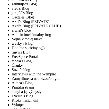
zamilujse's Blog
vred's Blog
juraj98's Blog
Cactales' Blog
Axel's Blog (PRIVATE)
Axel's Blog (PRIVATE CLUB)
arwiel's blog
Althein intelektualny frog
Vojna v mojej hlave
wysky's Blog
Honíme si ciciny :-)))
rmvn's Blog
FreeSpace Portal
fabala's Blog
Články
Suzie's blog
Interviews with the Wampire
Zamyslime sa nad tézou/blogom
Althea's Blog
Pirátska strana
henyi a jej výmysly
Evellin's Blog
Kroky našich dní
Vykúpenie