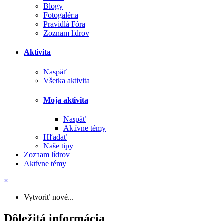
Blogy
Fotogaléria
Pravidlá Fóra
Zoznam lídrov
Aktivita
Naspäť
Všetka aktivita
Moja aktivita
Naspäť
Aktívne témy
Hľadať
Naše tipy
Zoznam lídrov
Aktívne témy
×
Vytvoriť nové...
Dôležitá informácia