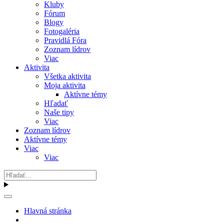
Kluby
Fórum
Blogy
Fotogaléria
Pravidlá Fóra
Zoznam lídrov
Viac
Aktivita
Všetka aktivita
Moja aktivita
Aktívne témy
Hľadať
Naše tipy
Viac
Zoznam lídrov
Aktívne témy
Viac
Viac
Hlavná stránka