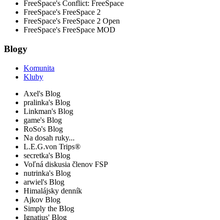
FreeSpace's Conflict: FreeSpace
FreeSpace's FreeSpace 2
FreeSpace's FreeSpace 2 Open
FreeSpace's FreeSpace MOD
Blogy
Komunita
Kluby
Axel's Blog
pralinka's Blog
Linkman's Blog
game's Blog
RoSo's Blog
Na dosah ruky...
L.E.G.von Trips®
secretka's Blog
Voľná diskusia členov FSP
nutrinka's Blog
arwiel's Blog
Himalájsky denník
Ajkov Blog
Simply the Blog
Ignatius' Blog