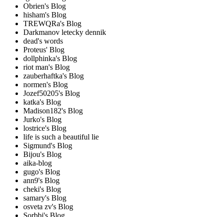
Obrien's Blog
hisham's Blog
TREWQRa's Blog
Darkmanov letecky dennik
dead's words
Proteus' Blog
dollphinka's Blog
riot man's Blog
zauberhaftka's Blog
normen's Blog
Jozef50205's Blog
katka's Blog
Madison182's Blog
Jurko's Blog
lostrice's Blog
life is such a beautiful lie
Sigmund's Blog
Bijou's Blog
aika-blog
gugo's Blog
ann9's Blog
cheki's Blog
samary's Blog
osveta zv's Blog
Sorbbi's Blog