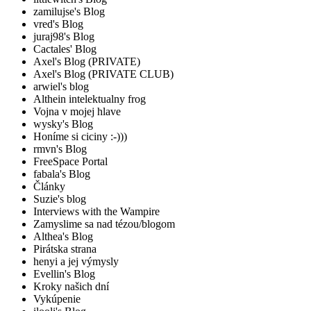
zamilujse's Blog
vred's Blog
juraj98's Blog
Cactales' Blog
Axel's Blog (PRIVATE)
Axel's Blog (PRIVATE CLUB)
arwiel's blog
Althein intelektualny frog
Vojna v mojej hlave
wysky's Blog
Honíme si ciciny :-)))
rmvn's Blog
FreeSpace Portal
fabala's Blog
Články
Suzie's blog
Interviews with the Wampire
Zamyslime sa nad tézou/blogom
Althea's Blog
Pirátska strana
henyi a jej výmysly
Evellin's Blog
Kroky našich dní
Vykúpenie