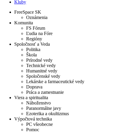
Kluby
FreeSpace SK
Oznámenia
Komunita
FS Fórum
Ľudia na Fóre
Regióny
Spoločnosť a Veda
Politika
Škola
Prírodné vedy
Technické vedy
Humanitné vedy
Spoločenské vedy
Lekárske a farmaceutické vedy
Doprava
Práca a zamestnanie
Viera a spiritualita
Náboženstvo
Paranormálne javy
Ezoterika a okultizmus
Výpočtová technika
PC všeobecne
Pomoc