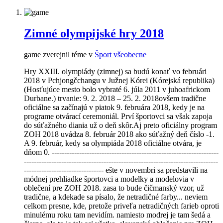
Zimné olympijské hry 2018
game zverejnil téme v
Šport všeobecne
Hry XXIII. olympiády (zimnej) sa budú konať vo februári
2018 v Pchjongčchangu v Južnej Kórei (Kórejská republika)
(Hosťujúce mesto bolo vybraté 6. júla 2011 v juhoafrickom
Durbane.) trvanie: 9. 2. 2018 – 25. 2. 2018ovšem tradične
oficiálne sa začínajú v piatok 9. februára 2018, kedy je na
programe otvárací ceremoniál. Prví športovci sa však zapoja
do súťažného diania už o deň skôr.Aj preto oficiálny program
ZOH 2018 uvádza 8. február 2018 ako súťažný deň číslo -1.
A 9. február, kedy sa olympiáda 2018 oficiálne otvára, je
dňom 0. -------------------------------------------------------------------
------------------------------------------------------------------------------
-------------------------------- ešte v novembri sa predstavili na
módnej prehliadke športovci a modelky a modelovia v
oblečení pre ZOH 2018. zasa to bude čičmanský vzor, už
tradične, a kdekade sa písalo, že netradičné farby... neviem
celkom presne, kde, pretože priveľa netradičných farieb oproti
minulému roku tam nevidím. namiesto modrej je tam šedá a