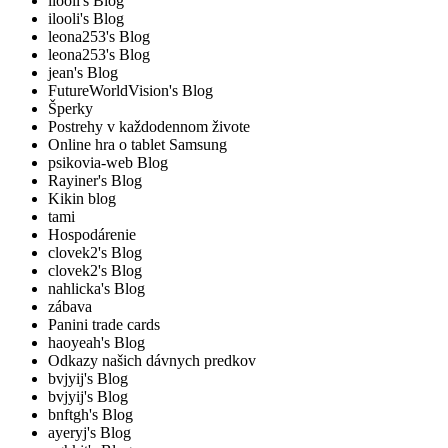
ilooli's Blog
ilooli's Blog
leona253's Blog
leona253's Blog
jean's Blog
FutureWorldVision's Blog
Šperky
Postrehy v každodennom živote
Online hra o tablet Samsung
psikovia-web Blog
Rayiner's Blog
Kikin blog
tami
Hospodárenie
clovek2's Blog
clovek2's Blog
nahlicka's Blog
zábava
Panini trade cards
haoyeah's Blog
Odkazy našich dávnych predkov
bvjyij's Blog
bvjyij's Blog
bnftgh's Blog
ayeryj's Blog