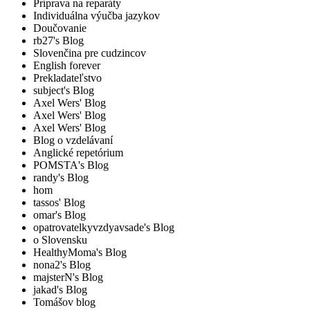
Príprava na reparáty
Individuálna výučba jazykov
Doučovanie
rb27's Blog
Slovenčina pre cudzincov
English forever
Prekladateľstvo
subject's Blog
Axel Wers' Blog
Axel Wers' Blog
Axel Wers' Blog
Blog o vzdelávaní
Anglické repetórium
POMSTA's Blog
randy's Blog
hom
tassos' Blog
omar's Blog
opatrovatelkyvzdyavsade's Blog
o Slovensku
HealthyMoma's Blog
nona2's Blog
majsterN's Blog
jakad's Blog
Tomášov blog