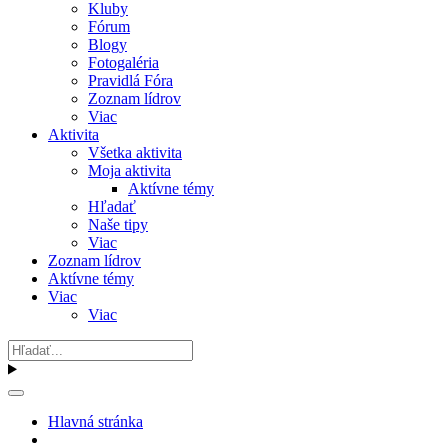
Kluby
Fórum
Blogy
Fotogaléria
Pravidlá Fóra
Zoznam lídrov
Viac
Aktivita
Všetka aktivita
Moja aktivita
Aktívne témy
Hľadať
Naše tipy
Viac
Zoznam lídrov
Aktívne témy
Viac
Viac
Hlavná stránka