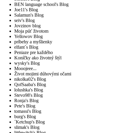
BEN language school's Blog
Joe11's Blog
Salamun's Blog
seiv's Blog
Jovzinov blog
Moja púť životom
Yellowov Blog
príbehy a myšlienky
elfant´s Blog
Peniaze pre každého
Koníčky ako životný štýl
wysky's Blog
Mooojeee...
Život mojimi dúhovými očami
nikolka02's Blog
QofSaaba's Blog
lolushka's Blog
Stevo98's Blog
Ronja's Blog
Pete's Blog
tomassi's Blog
burg's Blog
´Ketchup's Blog
slimak's Blog
littlewitch's Blog