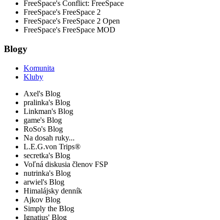
FreeSpace's Conflict: FreeSpace
FreeSpace's FreeSpace 2
FreeSpace's FreeSpace 2 Open
FreeSpace's FreeSpace MOD
Blogy
Komunita
Kluby
Axel's Blog
pralinka's Blog
Linkman's Blog
game's Blog
RoSo's Blog
Na dosah ruky...
L.E.G.von Trips®
secretka's Blog
Voľná diskusia členov FSP
nutrinka's Blog
arwiel's Blog
Himalájsky denník
Ajkov Blog
Simply the Blog
Ignatius' Blog