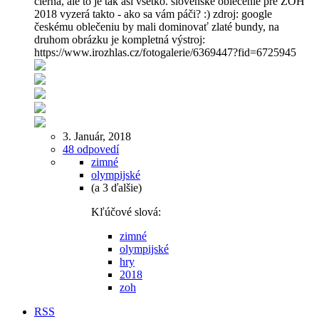
čierna, ale to je tak asi všetko. slovenské oblečenie pre ZOH
2018 vyzerá takto - ako sa vám páči? :) zdroj: google
českému oblečeniu by mali dominovať zlaté bundy, na
druhom obrázku je kompletná výstroj:
https://www.irozhlas.cz/fotogalerie/6369447?fid=6725945
3. Január, 2018
48 odpovedí
zimné
olympijské
(a 3 ďalšie)
Kľúčové slová:
zimné
olympijské
hry
2018
zoh
RSS