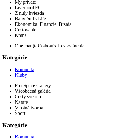
My private
Liverpool FC
Z nuly hviezda
BabyDoll's Life
Ekonomika, Financie, Biznis
Cestovanie
Kniha
One man(tak) show's Hospodárenie
Kategórie
Komunita
Kluby
FreeSpace Gallery
Všeobecná galéria
Cesty svetom
Nature
Vlastná tvorba
Šport
Kategórie
Komunita