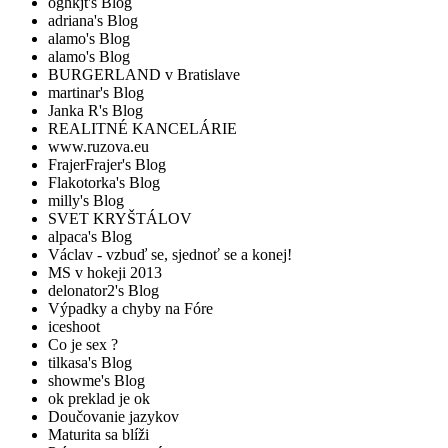
oghkjt's Blog
adriana's Blog
alamo's Blog
alamo's Blog
BURGERLAND v Bratislave
martinar's Blog
Janka R's Blog
REALITNÉ KANCELÁRIE
www.ruzova.eu
FrajerFrajer's Blog
Flakotorka's Blog
milly's Blog
SVET KRYŠTÁLOV
alpaca's Blog
Václav - vzbuď se, sjednoť se a konej!
MS v hokeji 2013
delonator2's Blog
Výpadky a chyby na Fóre
iceshoot
Co je sex ?
tilkasa's Blog
showme's Blog
ok preklad je ok
Doučovanie jazykov
Maturita sa blíži