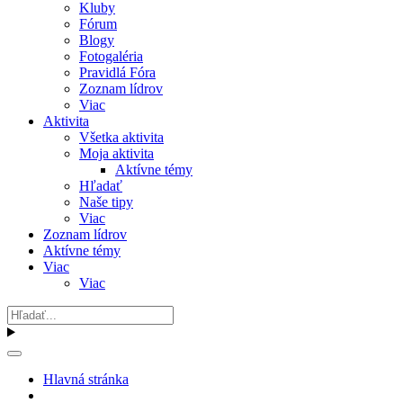
Kluby
Fórum
Blogy
Fotogaléria
Pravidlá Fóra
Zoznam lídrov
Viac
Aktivita
Všetka aktivita
Moja aktivita
Aktívne témy
Hľadať
Naše tipy
Viac
Zoznam lídrov
Aktívne témy
Viac
Viac
Hlavná stránka