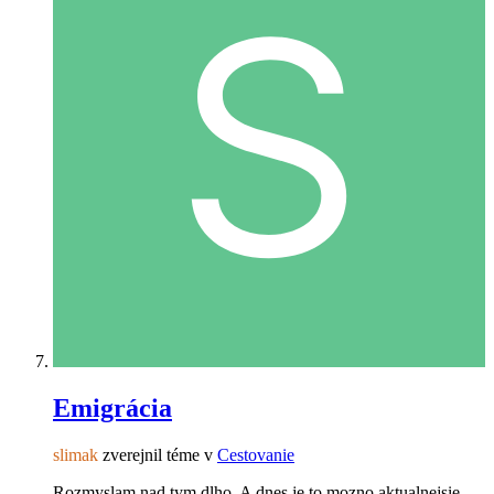
Emigrácia
slimak
zverejnil téme v
Cestovanie
Rozmyslam nad tym dlho. A dnes je to mozno aktualnejsie.