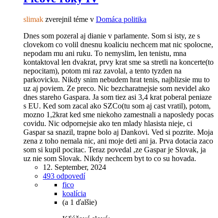
slimak
zverejnil téme v
Domáca politika
Dnes som pozeral aj dianie v parlamente. Som si isty, ze s
clovekom co volil dnesnu koaliciu nechcem mat nic spolocne,
nepodam mu ani ruku. To nemyslim, len tenistu, mna
kontaktoval len dvakrat, prvy krat sme sa stretli na koncerte(to
nepocitam), potom mi raz zavolal, a tento tyzden na
parkovicku. Nikdy snim nebudem hrat tenis, najblizsie mu to
uz aj poviem. Ze preco. Nic bezcharatnejsie som nevidel ako
dnes stareho Gaspara. Ja som tiez asi 3,4 krat poberal peniaze
s EU. Ked som zacal ako SZCo(tu som aj cast vratil), potom,
mozno 1,2krat ked sme niekoho zamestnali a naposledy pocas
covidu. Nic odpornejsie ako ten mlady hlasista nieje, ci
Gaspar sa snazil, trapne bolo aj Dankovi. Ved si pozrite. Moja
zena z toho nemala nic, ani moje deti ani ja. Prva dotacia zaco
som si kupil pocitac. Teraz povedal ,ze Gaspar je Slovak, ja
uz nie som Slovak. Nikdy nechcem byt to co su hovada.
12. September, 2024
493 odpovedí
fico
koalícia
(a 1 ďalšie)