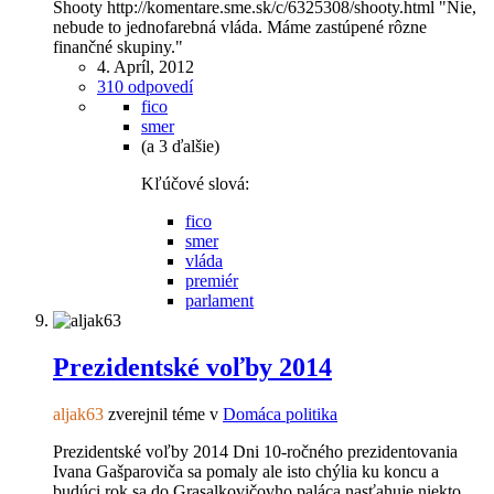
Shooty http://komentare.sme.sk/c/6325308/shooty.html "Nie,
nebude to jednofarebná vláda. Máme zastúpené rôzne
finančné skupiny."
4. Apríl, 2012
310 odpovedí
fico
smer
(a 3 ďalšie)
Kľúčové slová:
fico
smer
vláda
premiér
parlament
Prezidentské voľby 2014
aljak63
zverejnil téme v
Domáca politika
Prezidentské voľby 2014 Dni 10-ročného prezidentovania
Ivana Gašparoviča sa pomaly ale isto chýlia ku koncu a
budúci rok sa do Grasalkovičovho paláca nasťahuje niekto