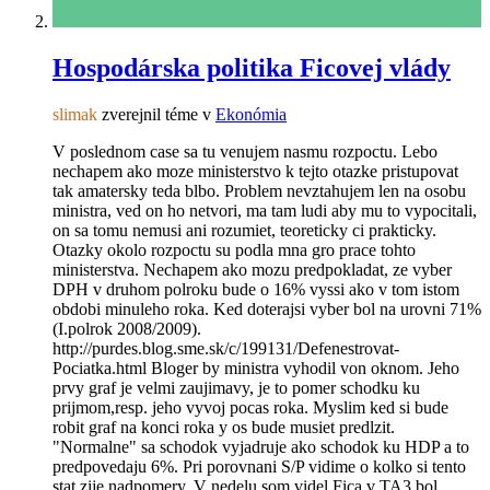
Hospodárska politika Ficovej vlády
slimak
zverejnil téme v
Ekonómia
V poslednom case sa tu venujem nasmu rozpoctu. Lebo
nechapem ako moze ministerstvo k tejto otazke pristupovat
tak amatersky teda blbo. Problem nevztahujem len na osobu
ministra, ved on ho netvori, ma tam ludi aby mu to vypocitali,
on sa tomu nemusi ani rozumiet, teoreticky ci prakticky.
Otazky okolo rozpoctu su podla mna gro prace tohto
ministerstva. Nechapem ako mozu predpokladat, ze vyber
DPH v druhom polroku bude o 16% vyssi ako v tom istom
obdobi minuleho roka. Ked doterajsi vyber bol na urovni 71%
(I.polrok 2008/2009).
http://purdes.blog.sme.sk/c/199131/Defenestrovat-
Pociatka.html Bloger by ministra vyhodil von oknom. Jeho
prvy graf je velmi zaujimavy, je to pomer schodku ku
prijmom,resp. jeho vyvoj pocas roka. Myslim ked si bude
robit graf na konci roka y os bude musiet predlzit.
"Normalne" sa schodok vyjadruje ako schodok ku HDP a to
predpovedaju 6%. Pri porovnani S/P vidime o kolko si tento
stat zije nadpomery. V nedelu som videl Fica v TA3 bol