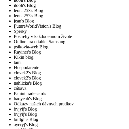
ilooli's Blog
ilooli's Blog
leona253's Blog
leona253's Blog
jean's Blog
FutureWorldVision's Blog
Šperky
Postrehy v každodennom živote
Online hra o tablet Samsung
psikovia-web Blog
Rayiner's Blog
Kikin blog
tami
Hospodárenie
clovek2's Blog
clovek2's Blog
nahlicka's Blog
zábava
Panini trade cards
haoyeah's Blog
Odkazy našich dávnych predkov
bvjyij's Blog
bvjyij's Blog
bnftgh's Blog
ayeryj's Blog