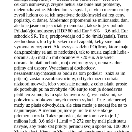
celkom usmievavy, zrejme netusi ake bude mat problemy,
nielen zdravotne. Moderatora sa spytal , ci vie o niecom co by
zvysil ludom co sa ich negativne dotklo(myslel asi reg.ceny,
poplatky, ci dane). Moderator pripomenul ze milionarsku dan,
ale to je jasne on je socialny demokrat, takze to je v pohode.
Priklad(zjednoduseny) HDP 60 mld Eur * 6% = 3,6 mld. Eur
schodok ŠR. To aj predpovedaju od 3 do 4mld.(zatial). Teraz
ziednodusim, kto by tu sekeru mal zaplatit, keby sme mali
vyrovnany rozpocet. Ak nezvysi sadzbu PO(firmy ktore maju
dan.prazdniny sa ani to nedotkne), tak to musia zaplatit ludia -
obcania. 3,6 mld / 5 mil obcanov = 720 eur. Ale vsetci
obcania to platit nebudu, moj dvojrocny syn, nema ziadne
prijmy ani uspory. Vynecham aj dochodcov,
nezamestnanych(scasti sa budu na tom podielat - znizi sa im
prijem), zostanu zarobkovocinny, od tych mozem odratat
nizkoprijmovych, lebo vpodstate nemaju z coho platit, proste
ak potrebuju pr. na zivobytie 400 eur(to som ja donedavna
platil len za moj byt a splatky uveru zan), vychadza mi, ze
polovicu zarobkovocinnych mozem vylucit. Pr. z priemernej
mzdy uz platis odvody,dan, ale cista mzda je naozaj iba na to
najnutnejsie. A median prijmov je urcite nizsie ako je
priemerna mzda. Takze polovica, dajme tomu ze to je 1,1
miliona ludi. 3,6 mld / 1,1mil = 3 272 eur by mali platit statu
navyse, aby tento stat prikryl perinou svoju spotrebu. 100 000
Sk to je dost. Viem, ze Slota si to ani nevsimne ci ma v cistom