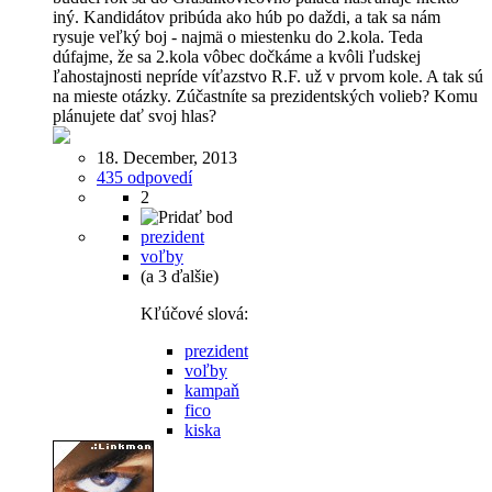
iný. Kandidátov pribúda ako húb po daždi, a tak sa nám
rysuje veľký boj - najmä o miestenku do 2.kola. Teda
dúfajme, že sa 2.kola vôbec dočkáme a kvôli ľudskej
ľahostajnosti nepríde víťazstvo R.F. už v prvom kole. A tak sú
na mieste otázky. Zúčastníte sa prezidentských volieb? Komu
plánujete dať svoj hlas?
18. December, 2013
435 odpovedí
2
prezident
voľby
(a 3 ďalšie)
Kľúčové slová:
prezident
voľby
kampaň
fico
kiska