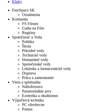
Kluby
FreeSpace SK
Oznámenia
Komunita
FS Fórum
Ľudia na Fóre
Regióny
Spoločnosť a Veda
Politika
Škola
Prírodné vedy
Technické vedy
Humanitné vedy
Spoločenské vedy
Lekárske a farmaceutické vedy
Doprava
Práca a zamestnanie
Viera a spiritualita
Náboženstvo
Paranormálne javy
Ezoterika a okultizmus
Výpočtová technika
PC všeobecne
Pomoc