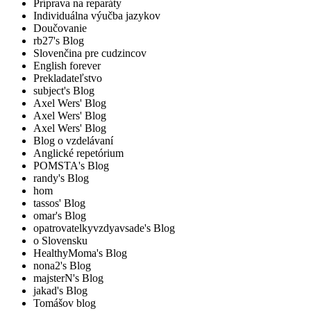
Príprava na reparáty
Individuálna výučba jazykov
Doučovanie
rb27's Blog
Slovenčina pre cudzincov
English forever
Prekladateľstvo
subject's Blog
Axel Wers' Blog
Axel Wers' Blog
Axel Wers' Blog
Blog o vzdelávaní
Anglické repetórium
POMSTA's Blog
randy's Blog
hom
tassos' Blog
omar's Blog
opatrovatelkyvzdyavsade's Blog
o Slovensku
HealthyMoma's Blog
nona2's Blog
majsterN's Blog
jakad's Blog
Tomášov blog