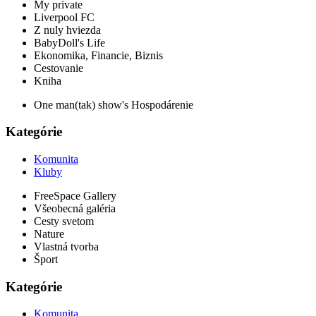
My private
Liverpool FC
Z nuly hviezda
BabyDoll's Life
Ekonomika, Financie, Biznis
Cestovanie
Kniha
One man(tak) show's Hospodárenie
Kategórie
Komunita
Kluby
FreeSpace Gallery
Všeobecná galéria
Cesty svetom
Nature
Vlastná tvorba
Šport
Kategórie
Komunita