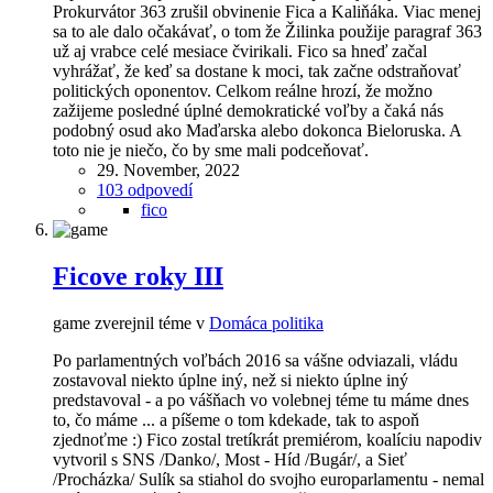
Prokurvátor 363 zrušil obvinenie Fica a Kaliňáka. Viac menej
sa to ale dalo očakávať, o tom že Žilinka použije paragraf 363
už aj vrabce celé mesiace čvirikali. Fico sa hneď začal
vyhrážať, že keď sa dostane k moci, tak začne odstraňovať
politických oponentov. Celkom reálne hrozí, že možno
zažijeme posledné úplné demokratické voľby a čaká nás
podobný osud ako Maďarska alebo dokonca Bieloruska. A
toto nie je niečo, čo by sme mali podceňovať.
29. November, 2022
103 odpovedí
fico
Ficove roky III
game zverejnil téme v
Domáca politika
Po parlamentných voľbách 2016 sa vášne odviazali, vládu
zostavoval niekto úplne iný, než si niekto úplne iný
predstavoval - a po vášňach vo volebnej téme tu máme dnes
to, čo máme ... a píšeme o tom kdekade, tak to aspoň
zjednoťme :) Fico zostal tretíkrát premiérom, koalíciu napodiv
vytvoril s SNS /Danko/, Most - Híd /Bugár/, a Sieť
/Procházka/ Sulík sa stiahol do svojho europarlamentu - nemal