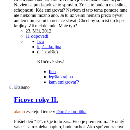
Neviem si predstavit ze to spravim. Ze na to budem mat silu a
schopnosti. Kde emigrovat? Neviem ci tato tema pomoze mne
ale niekomu mozno ano. Ja tu uz velmi nemam preco byvat
ani ten dom sa mi tu nechce stavat. Chcel by som ist do lepsej
krajiny. Zit niekde inde. Mate typ?
23. Máj, 2012
11 odpovedí
fico
lepšia krajina
(a 1 ďalšie)
Kľúčové slová:
fico
lepšia krajina
kam emigrovať?
Ficove roky II.
alamo
zverejnil téme v
Domáca politika
Prišiel deň "D", už je to tu zas.. Fico je premiérom.. "Hrantý
valec" sa rozbieha naplno, bude rachot. Ako správne zachytil