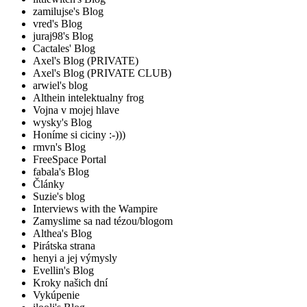
zamilujse's Blog
vred's Blog
juraj98's Blog
Cactales' Blog
Axel's Blog (PRIVATE)
Axel's Blog (PRIVATE CLUB)
arwiel's blog
Althein intelektualny frog
Vojna v mojej hlave
wysky's Blog
Honíme si ciciny :-)))
rmvn's Blog
FreeSpace Portal
fabala's Blog
Články
Suzie's blog
Interviews with the Wampire
Zamyslime sa nad tézou/blogom
Althea's Blog
Pirátska strana
henyi a jej výmysly
Evellin's Blog
Kroky našich dní
Vykúpenie