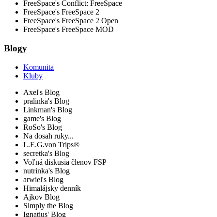
FreeSpace's Conflict: FreeSpace
FreeSpace's FreeSpace 2
FreeSpace's FreeSpace 2 Open
FreeSpace's FreeSpace MOD
Blogy
Komunita
Kluby
Axel's Blog
pralinka's Blog
Linkman's Blog
game's Blog
RoSo's Blog
Na dosah ruky...
L.E.G.von Trips®
secretka's Blog
Voľná diskusia členov FSP
nutrinka's Blog
arwiel's Blog
Himalájsky denník
Ajkov Blog
Simply the Blog
Ignatius' Blog