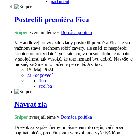
parlament
Postrelili premiéra Fica
Sniper
zverejnil téme v
Domáca politika
V Handlovej po výjazde vlády postrelili premiéra Fica. Je vo
vážnom stave, nechcem robiť závery, ale snáď to nespôsobí
kolotoč nepredvídateľných situácií, v dnešnej dobe je napätie
v spoločnosti tak vysoké, že toto nemusí byť dobré. Navyše je
možné, že Smeru to naženie percentá. Asi tak.
15. Máj, 2024
235 odpovedí
fico
streľba
Návrat zla
Sniper
zverejnil téme v
Domáca politika
Dnešok sa zapíše čiernymi písmenami do dejín, začína sa
napĺňať niečo, pred čím som varoval pred vyše týždňom.