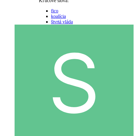
Kľúčové slová:
fico
koalícia
štvrtá vláda