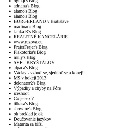
oghkjt's Blog
adriana's Blog
alamo's Blog
alamo's Blog
BURGERLAND v Bratislave
martinar's Blog
Janka R's Blog
REALITNÉ KANCELÁRIE
www.ruzova.eu
FrajerFrajer's Blog
Flakotorka's Blog
milly's Blog
SVET KRYŠTÁLOV
alpaca's Blog
Václav - vzbuď se, sjednoť se a konej!
MS v hokeji 2013
delonator2's Blog
Výpadky a chyby na Fóre
iceshoot
Co je sex ?
tilkasa's Blog
showme's Blog
ok preklad je ok
Doučovanie jazykov
Maturita sa blíži