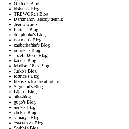
Obrien's Blog
hisham's Blog
TREWQRa's Blog
Darkmanov letecky dennik
dead's words
Proteus' Blog
dollphinka's Blog
riot man's Blog
zauberhaftka's Blog
normen's Blog
Jozef50205's Blog
katka's Blog
Madison182's Blog
Jurko's Blog
lostrice's Blog
life is such a beautiful lie
Sigmund's Blog
Bijou's Blog
aika-blog
gugo's Blog
ann9's Blog
cheki's Blog
samary's Blog
osveta zv's Blog
Sorbbi's Blog