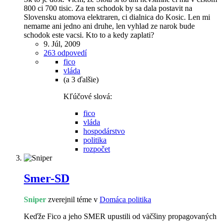
800 ci 700 tisic. Za ten schodok by sa dala postavit na
Slovensku atomova elektraren, ci dialnica do Kosic. Len mi
nemame ani jedno ani druhe, len vyhlad ze narok bude
schodok este vacsi. Kto to a kedy zaplati?
9. Júl, 2009
263 odpovedí
fico
vláda
(a 3 ďalšie)
Kľúčové slová:
fico
vláda
hospodárstvo
politika
rozpočet
Smer-SD
Sniper
zverejnil téme v
Domáca politika
Keďže Fico a jeho SMER upustili od väčšiny propagovaných