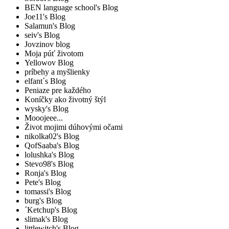
BEN language school's Blog
Joe11's Blog
Salamun's Blog
seiv's Blog
Jovzinov blog
Moja púť životom
Yellowov Blog
príbehy a myšlienky
elfant´s Blog
Peniaze pre každého
Koníčky ako životný štýl
wysky's Blog
Mooojeee...
Život mojimi dúhovými očami
nikolka02's Blog
QofSaaba's Blog
lolushka's Blog
Stevo98's Blog
Ronja's Blog
Pete's Blog
tomassi's Blog
burg's Blog
´Ketchup's Blog
slimak's Blog
littlewitch's Blog