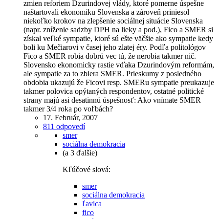
zmien reforiem Dzurindovej vlády, ktoré pomerne úspešne
naštartovali ekonomiku Slovenska a zároveň priniesol
niekoľko krokov na zlepšenie sociálnej situácie Slovenska
(napr. zníženie sadzby DPH na lieky a pod.), Fico a SMER si
získal veľké sympatie, ktoré sú ešte väčšie ako sympatie kedy
boli ku Mečiarovi v časej jeho zlatej éry. Podľa politológov
Fico a SMER robia dobrú vec tú, že nerobia takmer nič.
Slovensko ekonomicky rastie vďaka Dzurindovým reformám,
ale sympatie za to zbiera SMER. Prieskumy z posledného
obdobia ukazujú že Ficovi resp. SMERu sympatie preukazuje
takmer polovica opýtaných respondentov, ostatné politické
strany majú asi desatinnú úspešnosť: Ako vnímate SMER
takmer 3/4 roka po voľbách?
17. Február, 2007
811 odpovedí
smer
sociálna demokracia
(a 3 ďalšie)
Kľúčové slová:
smer
sociálna demokracia
ľavica
fico