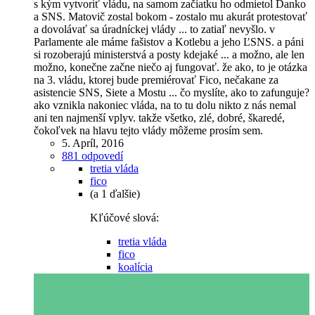
s kým vytvoriť vládu, na samom začiatku ho odmietol Danko
a SNS. Matovič zostal bokom - zostalo mu akurát protestovať
a dovolávať sa úradníckej vlády ... to zatiaľ nevyšlo. v
Parlamente ale máme fašistov a Kotlebu a jeho ĽSNS. a páni
si rozoberajú ministerstvá a posty kdejaké ... a možno, ale len
možno, konečne začne niečo aj fungovať. že ako, to je otázka
na 3. vládu, ktorej bude premiérovať Fico, nečakane za
asistencie SNS, Siete a Mostu ... čo myslíte, ako to zafunguje?
ako vznikla nakoniec vláda, na to tu dolu nikto z nás nemal
ani ten najmenší vplyv. takže všetko, zlé, dobré, škaredé,
čokoľvek na hlavu tejto vlády môžeme prosím sem.
5. Apríl, 2016
881 odpovedí
tretia vláda
fico
(a 1 ďalšie)
Kľúčové slová:
tretia vláda
fico
koalícia