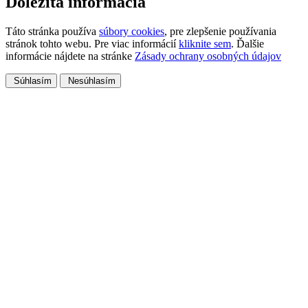
Dôležitá informácia
Táto stránka používa
súbory cookies
, pre zlepšenie používania
stránok tohto webu. Pre viac informácií
kliknite sem
. Ďalšie
informácie nájdete na stránke
Zásady ochrany osobných údajov
Súhlasím
Nesúhlasím