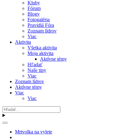
Kluby
Fórum
Blogy
Fotogaléria
Pravidlá Fóra
Zoznam lídrov
Viac
Aktivita
Všetka aktivita
Moja aktivita
Aktívne témy
Hľadať
Naše tipy
Viac
Zoznam lídrov
Aktívne témy
Viac
Viac
Mrtvolka na vylete