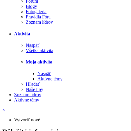
Fórum
Blogy
Fotogaléria
Pravidlá Fóra
Zoznam lídrov
Aktivita
Naspäť
Všetka aktivita
Moja aktivita
Naspäť
Aktívne témy
Hľadať
Naše tipy
Zoznam lídrov
Aktívne témy
×
Vytvoriť nové...