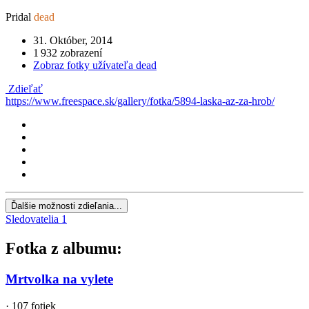
Pridal
dead
31. Október, 2014
1 932 zobrazení
Zobraz fotky užívateľa dead
Zdieľať
https://www.freespace.sk/gallery/fotka/5894-laska-az-za-hrob/
Ďalšie možnosti zdieľania...
Sledovatelia
1
Fotka z albumu:
Mrtvolka na vylete
· 107 fotiek