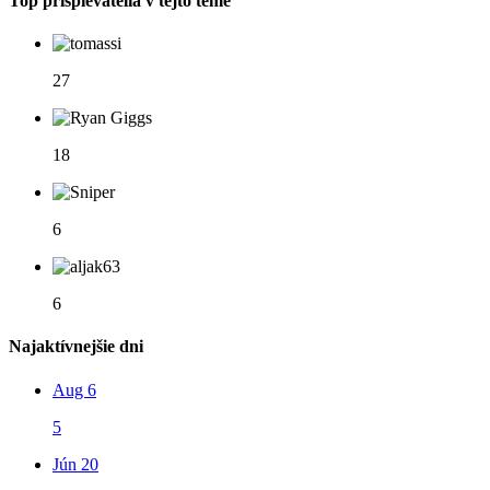
Top prispievatelia v tejto téme
27
18
6
6
Najaktívnejšie dni
Aug 6
5
Jún 20