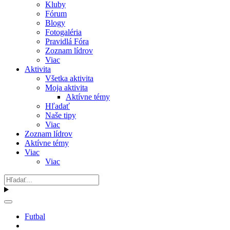
Kluby
Fórum
Blogy
Fotogaléria
Pravidlá Fóra
Zoznam lídrov
Viac
Aktivita
Všetka aktivita
Moja aktivita
Aktívne témy
Hľadať
Naše tipy
Viac
Zoznam lídrov
Aktívne témy
Viac
Viac
Futbal