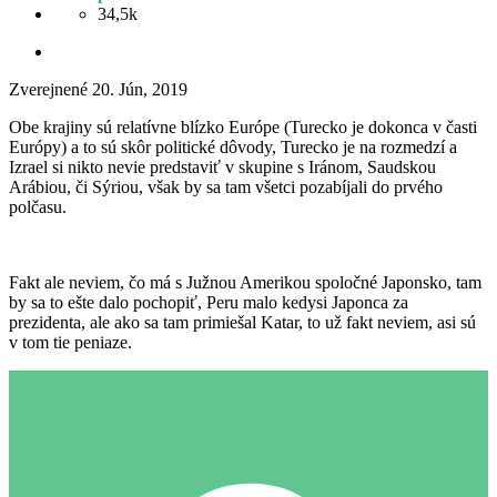
34,5k
Zverejnené
20. Jún, 2019
Obe krajiny sú relatívne blízko Európe (Turecko je dokonca v časti
Európy) a to sú skôr politické dôvody, Turecko je na rozmedzí a
Izrael si nikto nevie predstaviť v skupine s Iránom, Saudskou
Arábiou, či Sýriou, však by sa tam všetci pozabíjali do prvého
polčasu.
Fakt ale neviem, čo má s Južnou Amerikou spoločné Japonsko, tam
by sa to ešte dalo pochopiť, Peru malo kedysi Japonca za
prezidenta, ale ako sa tam primiešal Katar, to už fakt neviem, asi sú
v tom tie peniaze.