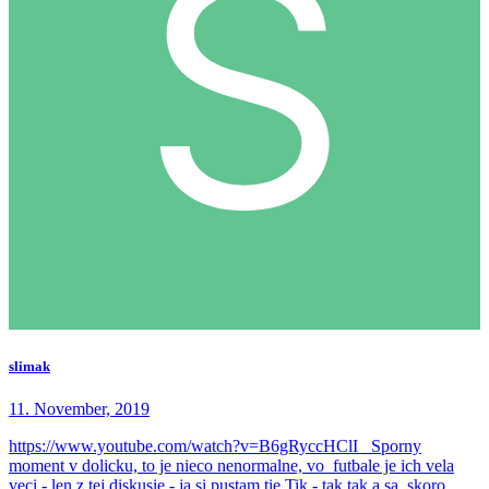
slimak
11. November, 2019
https://www.youtube.com/watch?v=B6gRyccHClI Sporny
moment v dolicku, to je nieco nenormalne, vo futbale je ich vela
veci - len z tej diskusie - ja si pustam tie Tik - tak tak a sa skoro