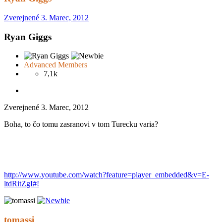
Zverejnené
3. Marec, 2012
Ryan Giggs
Advanced Members
7,1k
Zverejnené
3. Marec, 2012
Boha, to čo tomu zasranovi v tom Turecku varia?
http://www.youtube.com/watch?feature=player_embedded&v=E-
ltdRitZgI#!
tomassi