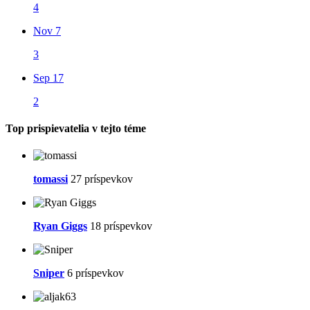
4
Nov 7
3
Sep 17
2
Top prispievatelia v tejto téme
tomassi
27 príspevkov
Ryan Giggs
18 príspevkov
Sniper
6 príspevkov