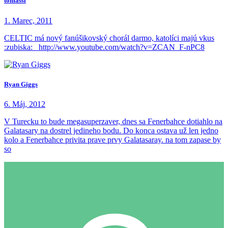
tomassi
1. Marec, 2011
CELTIC má nový fanúšikovský chorál darmo, katolíci majú vkus
:zubiska: http://www.youtube.com/watch?v=ZCAN_F-nPC8
Ryan Giggs
6. Máj, 2012
V Turecku to bude megasuperzaver, dnes sa Fenerbahce dotiahlo na
Galatasary na dostrel jedineho bodu. Do konca ostava už len jedno
kolo a Fenerbahce privita prave prvy Galatasaray. na tom zapase by
so