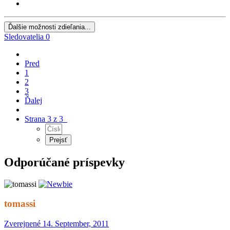
Ďalšie možnosti zdieľania...
Sledovatelia
0
Pred
1
2
3
Ďalej
Strana 3 z 3
Odporúčané príspevky
tomassi
Zverejnené
14. September, 2011