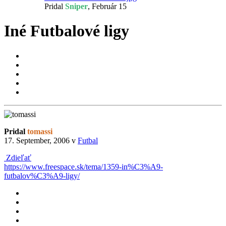
Pridal
Sniper
,
Február 15
Iné Futbalové ligy
Pridal
tomassi
17. September, 2006
v
Futbal
Zdieľať
https://www.freespace.sk/tema/1359-in%C3%A9-
futbalov%C3%A9-ligy/