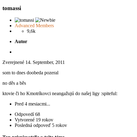
tomassi
Advanced Members
9,6k
Autor
Zverejnené
14. September, 2011
som to dnes doobeda pozeral
no děs a běs
ktovie či ho Kmotríkovci neangažujú do našej ligy :spiteful:
Pred 4 mesiacmi...
Odpovedí
68
Vytvorené
19 rokov
Posledná odpoveď
5 rokov