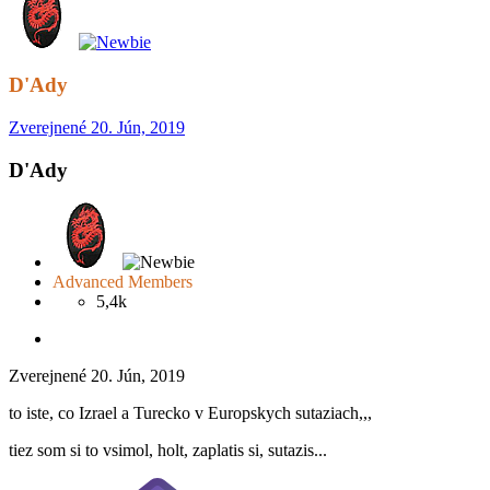
D'Ady
Zverejnené
20. Jún, 2019
D'Ady
Advanced Members
5,4k
Zverejnené
20. Jún, 2019
to iste, co Izrael a Turecko v Europskych sutaziach,,,
tiez som si to vsimol, holt, zaplatis si, sutazis...