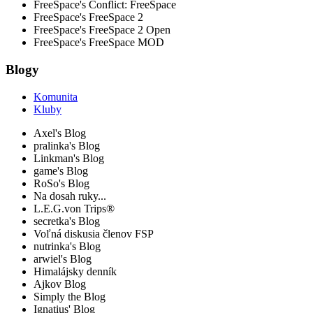
FreeSpace's Conflict: FreeSpace
FreeSpace's FreeSpace 2
FreeSpace's FreeSpace 2 Open
FreeSpace's FreeSpace MOD
Blogy
Komunita
Kluby
Axel's Blog
pralinka's Blog
Linkman's Blog
game's Blog
RoSo's Blog
Na dosah ruky...
L.E.G.von Trips®
secretka's Blog
Voľná diskusia členov FSP
nutrinka's Blog
arwiel's Blog
Himalájsky denník
Ajkov Blog
Simply the Blog
Ignatius' Blog