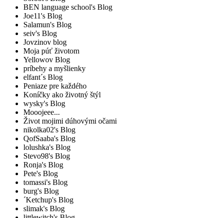
BEN language school's Blog
Joe11's Blog
Salamun's Blog
seiv's Blog
Jovzinov blog
Moja púť životom
Yellowov Blog
príbehy a myšlienky
elfant´s Blog
Peniaze pre každého
Koníčky ako životný štýl
wysky's Blog
Mooojeee...
Život mojimi dúhovými očami
nikolka02's Blog
QofSaaba's Blog
lolushka's Blog
Stevo98's Blog
Ronja's Blog
Pete's Blog
tomassi's Blog
burg's Blog
´Ketchup's Blog
slimak's Blog
littlewitch's Blog