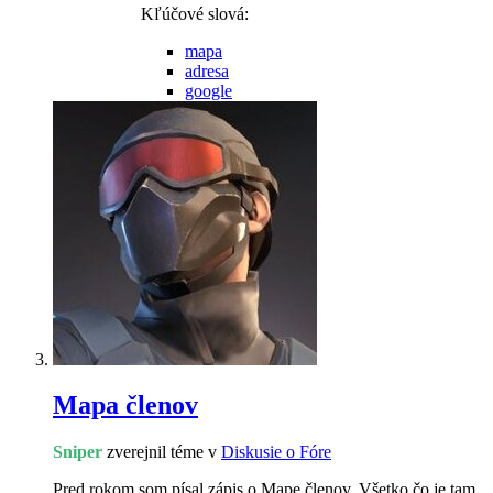
Kľúčové slová:
mapa
adresa
google
Mapa členov
Sniper
zverejnil téme v
Diskusie o Fóre
Pred rokom som písal zápis o Mape členov. Všetko čo je tam