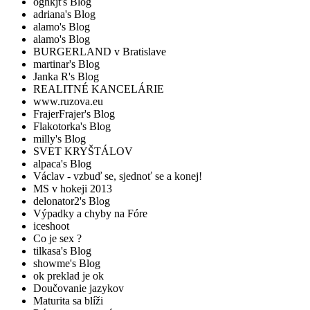
oghkjt's Blog
adriana's Blog
alamo's Blog
alamo's Blog
BURGERLAND v Bratislave
martinar's Blog
Janka R's Blog
REALITNÉ KANCELÁRIE
www.ruzova.eu
FrajerFrajer's Blog
Flakotorka's Blog
milly's Blog
SVET KRYŠTÁLOV
alpaca's Blog
Václav - vzbuď se, sjednoť se a konej!
MS v hokeji 2013
delonator2's Blog
Výpadky a chyby na Fóre
iceshoot
Co je sex ?
tilkasa's Blog
showme's Blog
ok preklad je ok
Doučovanie jazykov
Maturita sa blíži