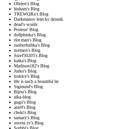
Obrien's Blog
hisham's Blog
TREWQRa's Blog
Darkmanov letecky dennik
dead's words
Proteus' Blog
dollphinka's Blog
riot man's Blog
zauberhaftka's Blog
normen's Blog
Jozef50205's Blog
katka's Blog
Madison182's Blog
Jurko's Blog
lostrice's Blog
life is such a beautiful lie
Sigmund's Blog
Bijou's Blog
aika-blog
gugo's Blog
ann9's Blog
cheki's Blog
samary's Blog
osveta zv's Blog
Sorbbi's Blog