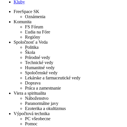
Kluby
FreeSpace SK
Oznámenia
Komunita
FS Fórum
Ľudia na Fóre
Regióny
Spoločnosť a Veda
Politika
Škola
Prírodné vedy
Technické vedy
Humanitné vedy
Spoločenské vedy
Lekárske a farmaceutické vedy
Doprava
Práca a zamestnanie
Viera a spiritualita
Náboženstvo
Paranormálne javy
Ezoterika a okultizmus
Výpočtová technika
PC všeobecne
Pomoc