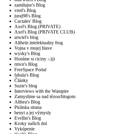
zamilujse's Blog
vred's Blog
juraj98's Blog
Cactales' Blog
Axel's Blog (PRIVATE)
Axel's Blog (PRIVATE CLUB)
arwiel's blog
Althein intelektualny frog
Vojna v mojej hlave
wysky's Blog
Honíme si ciciny :-)))
rmvn's Blog
FreeSpace Portal
fabala's Blog
Články
Suzie's blog
Interviews with the Wampire
Zamyslime sa nad tézou/blogom
Althea's Blog
Pirátska strana
henyi a jej výmysly
Evellin's Blog
Kroky našich dní
Vykúpenie