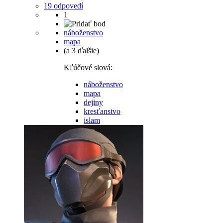
19 odpovedí
1
náboženstvo
mapa
(a 3 ďalšie)
Kľúčové slová:
náboženstvo
mapa
dejiny
kresťanstvo
islam