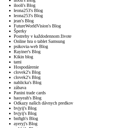
ilooli's Blog
ilooli's Blog
leona253's Blog
leona253's Blog
jean's Blog
FutureWorldVision's Blog
Šperky
Postrehy v každodennom živote
Online hra o tablet Samsung
psikovia-web Blog
Rayiner's Blog
Kikin blog
tami
Hospodárenie
clovek2's Blog
clovek2's Blog
nahlicka's Blog
zábava
Panini trade cards
haoyeah's Blog
Odkazy našich dávnych predkov
bvjyij's Blog
bvjyij's Blog
bnftgh's Blog
ayeryj's Blog