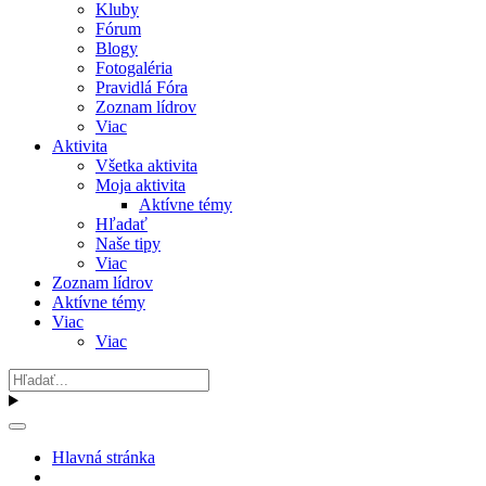
Kluby
Fórum
Blogy
Fotogaléria
Pravidlá Fóra
Zoznam lídrov
Viac
Aktivita
Všetka aktivita
Moja aktivita
Aktívne témy
Hľadať
Naše tipy
Viac
Zoznam lídrov
Aktívne témy
Viac
Viac
Hlavná stránka