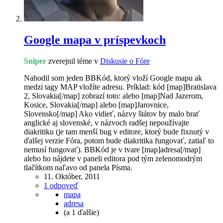
Google mapa v príspevkoch
Sniper
zverejnil téme v
Diskusie o Fóre
Nahodil som jeden BBKód, ktorý vloží Google mapu ak
medzi tagy MAP vložíte adresu. Príklad: kód [map]Bratislava
2, Slovakia[/map] zobrazí toto: alebo [map]Nad Jazerom,
Kosice, Slovakia[/map] alebo [map]Jarovnice,
Slovensko[/map] Ako vidieť, názvy štátov by malo brať
anglické aj slovenské, v názvoch radšej nepoužívajte
diakritiku (je tam menší bug v editore, ktorý bude fixnutý v
ďalšej verzie Fóra, potom bude diakritika fungovať, zatiaľ to
nemusí fungovať). BBKód je v tvare [map]adresa[/map]
alebo ho nájdete v paneli editora pod tým zelenomodrým
tlačítkom naľavo od panela Písma.
11. Október, 2011
1 odpoveď
mapa
adresa
(a 1 ďalšie)