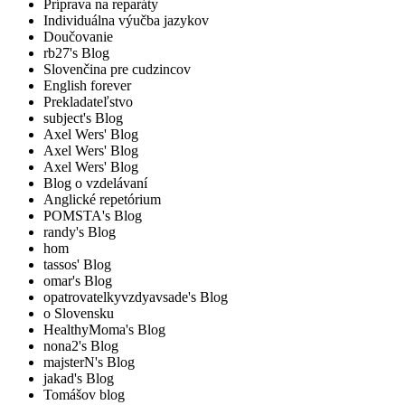
Príprava na reparáty
Individuálna výučba jazykov
Doučovanie
rb27's Blog
Slovenčina pre cudzincov
English forever
Prekladateľstvo
subject's Blog
Axel Wers' Blog
Axel Wers' Blog
Axel Wers' Blog
Blog o vzdelávaní
Anglické repetórium
POMSTA's Blog
randy's Blog
hom
tassos' Blog
omar's Blog
opatrovatelkyvzdyavsade's Blog
o Slovensku
HealthyMoma's Blog
nona2's Blog
majsterN's Blog
jakad's Blog
Tomášov blog