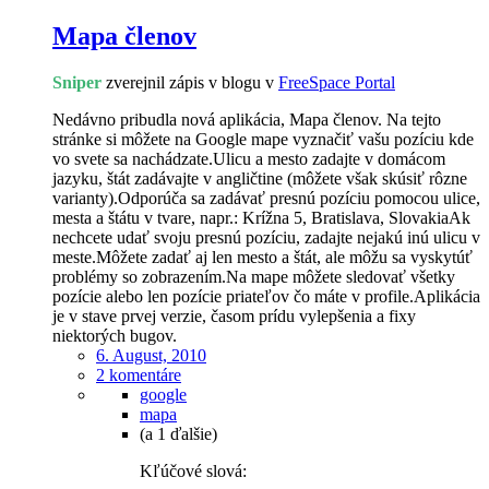
Mapa členov
Sniper
zverejnil zápis v blogu v
FreeSpace Portal
Nedávno pribudla nová aplikácia, Mapa členov. Na tejto
stránke si môžete na Google mape vyznačiť vašu pozíciu kde
vo svete sa nachádzate.Ulicu a mesto zadajte v domácom
jazyku, štát zadávajte v angličtine (môžete však skúsiť rôzne
varianty).Odporúča sa zadávať presnú pozíciu pomocou ulice,
mesta a štátu v tvare, napr.: Krížna 5, Bratislava, SlovakiaAk
nechcete udať svoju presnú pozíciu, zadajte nejakú inú ulicu v
meste.Môžete zadať aj len mesto a štát, ale môžu sa vyskytúť
problémy so zobrazením.Na mape môžete sledovať všetky
pozície alebo len pozície priateľov čo máte v profile.Aplikácia
je v stave prvej verzie, časom prídu vylepšenia a fixy
niektorých bugov.
6. August, 2010
2 komentáre
google
mapa
(a 1 ďalšie)
Kľúčové slová: