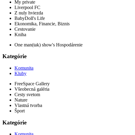
My private
Liverpool FC
Z nuly hviezda
BabyDoll's Life
Ekonomika, Financie, Biznis
Cestovanie
Kniha
One man(tak) show's Hospodárenie
Kategórie
Komunita
Kluby
FreeSpace Gallery
Všeobecná galéria
Cesty svetom
Nature
Vlastná tvorba
Šport
Kategórie
Komunita