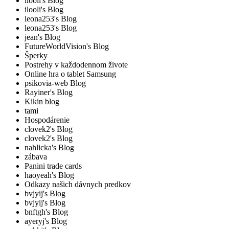
ilooli's Blog
ilooli's Blog
leona253's Blog
leona253's Blog
jean's Blog
FutureWorldVision's Blog
Šperky
Postrehy v každodennom živote
Online hra o tablet Samsung
psikovia-web Blog
Rayiner's Blog
Kikin blog
tami
Hospodárenie
clovek2's Blog
clovek2's Blog
nahlicka's Blog
zábava
Panini trade cards
haoyeah's Blog
Odkazy našich dávnych predkov
bvjyij's Blog
bvjyij's Blog
bnftgh's Blog
ayeryj's Blog