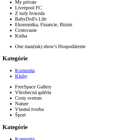
My private
Liverpool FC
Z nuly hviezda
BabyDoll's Life
Ekonomika, Financie, Biznis
Cestovanie
Kniha
One man(tak) show's Hospodárenie
Kategórie
Komunita
Kluby
FreeSpace Gallery
Všeobecná galéria
Cesty svetom
Nature
Vlastná tvorba
Šport
Kategórie
Komunita