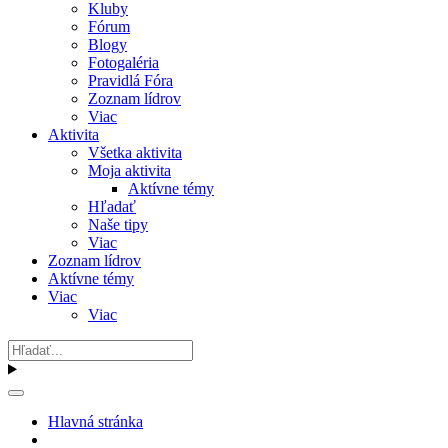
Kluby
Fórum
Blogy
Fotogaléria
Pravidlá Fóra
Zoznam lídrov
Viac
Aktivita
Všetka aktivita
Moja aktivita
Aktívne témy
Hľadať
Naše tipy
Viac
Zoznam lídrov
Aktívne témy
Viac
Viac
Hlavná stránka