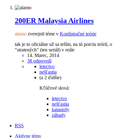
200ER Malaysia Airlines
alamo
zverejnil téme v
Konšpiračné teórie
tak je to oficiálne už sa teším, na tú porciu teórií, o
"stratených" (ten seriál) v reále
14. Marec, 2014
38 odpovedí
letectvo
nešťastia
(a 2 ďalšie)
Kľúčové slová:
letectvo
nešťastia
katastofy
záhady
RSS
Aktívne témy