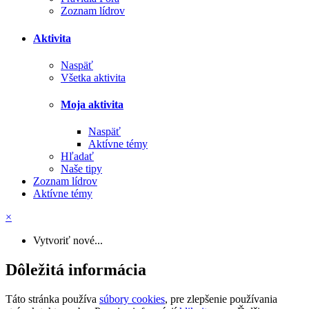
Zoznam lídrov
Aktivita
Naspäť
Všetka aktivita
Moja aktivita
Naspäť
Aktívne témy
Hľadať
Naše tipy
Zoznam lídrov
Aktívne témy
×
Vytvoriť nové...
Dôležitá informácia
Táto stránka používa
súbory cookies
, pre zlepšenie používania