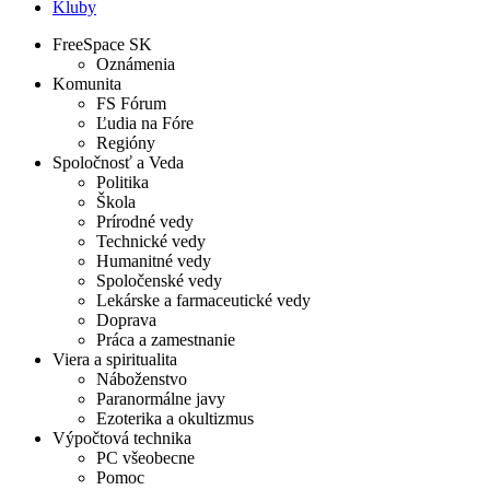
Kluby
FreeSpace SK
Oznámenia
Komunita
FS Fórum
Ľudia na Fóre
Regióny
Spoločnosť a Veda
Politika
Škola
Prírodné vedy
Technické vedy
Humanitné vedy
Spoločenské vedy
Lekárske a farmaceutické vedy
Doprava
Práca a zamestnanie
Viera a spiritualita
Náboženstvo
Paranormálne javy
Ezoterika a okultizmus
Výpočtová technika
PC všeobecne
Pomoc