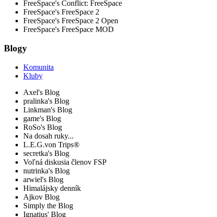
FreeSpace's Conflict: FreeSpace
FreeSpace's FreeSpace 2
FreeSpace's FreeSpace 2 Open
FreeSpace's FreeSpace MOD
Blogy
Komunita
Kluby
Axel's Blog
pralinka's Blog
Linkman's Blog
game's Blog
RoSo's Blog
Na dosah ruky...
L.E.G.von Trips®
secretka's Blog
Voľná diskusia členov FSP
nutrinka's Blog
arwiel's Blog
Himalájsky denník
Ajkov Blog
Simply the Blog
Ignatius' Blog