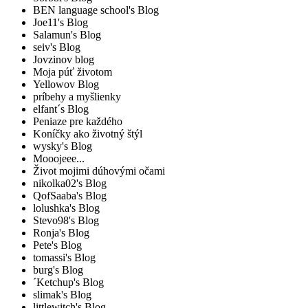
BEN language school's Blog
Joe11's Blog
Salamun's Blog
seiv's Blog
Jovzinov blog
Moja púť životom
Yellowov Blog
príbehy a myšlienky
elfant´s Blog
Peniaze pre každého
Koníčky ako životný štýl
wysky's Blog
Mooojeee...
Život mojimi dúhovými očami
nikolka02's Blog
QofSaaba's Blog
lolushka's Blog
Stevo98's Blog
Ronja's Blog
Pete's Blog
tomassi's Blog
burg's Blog
´Ketchup's Blog
slimak's Blog
littlewitch's Blog