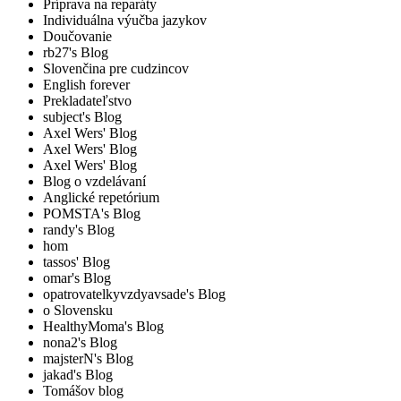
Príprava na reparáty
Individuálna výučba jazykov
Doučovanie
rb27's Blog
Slovenčina pre cudzincov
English forever
Prekladateľstvo
subject's Blog
Axel Wers' Blog
Axel Wers' Blog
Axel Wers' Blog
Blog o vzdelávaní
Anglické repetórium
POMSTA's Blog
randy's Blog
hom
tassos' Blog
omar's Blog
opatrovatelkyvzdyavsade's Blog
o Slovensku
HealthyMoma's Blog
nona2's Blog
majsterN's Blog
jakad's Blog
Tomášov blog