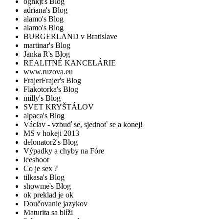
oghkjt's Blog
adriana's Blog
alamo's Blog
alamo's Blog
BURGERLAND v Bratislave
martinar's Blog
Janka R's Blog
REALITNÉ KANCELÁRIE
www.ruzova.eu
FrajerFrajer's Blog
Flakotorka's Blog
milly's Blog
SVET KRYŠTÁLOV
alpaca's Blog
Václav - vzbuď se, sjednoť se a konej!
MS v hokeji 2013
delonator2's Blog
Výpadky a chyby na Fóre
iceshoot
Co je sex ?
tilkasa's Blog
showme's Blog
ok preklad je ok
Doučovanie jazykov
Maturita sa blíži