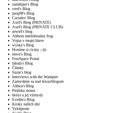
zamilujse's Blog
vred's Blog
juraj98's Blog
Cactales' Blog
Axel's Blog (PRIVATE)
Axel's Blog (PRIVATE CLUB)
arwiel's blog
Althein intelektualny frog
Vojna v mojej hlave
wysky's Blog
Honíme si ciciny :-)))
rmvn's Blog
FreeSpace Portal
fabala's Blog
Články
Suzie's blog
Interviews with the Wampire
Zamyslime sa nad tézou/blogom
Althea's Blog
Pirátska strana
henyi a jej výmysly
Evellin's Blog
Kroky našich dní
Vykúpenie