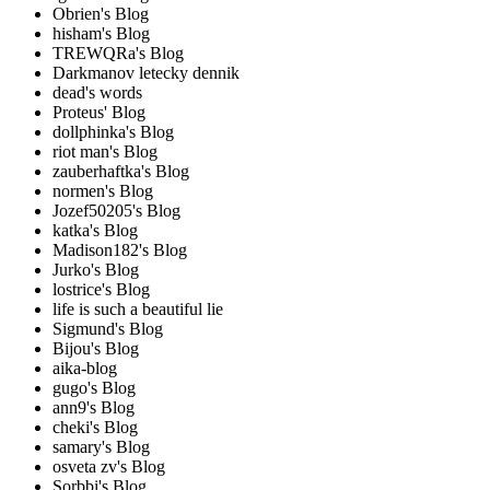
Obrien's Blog
hisham's Blog
TREWQRa's Blog
Darkmanov letecky dennik
dead's words
Proteus' Blog
dollphinka's Blog
riot man's Blog
zauberhaftka's Blog
normen's Blog
Jozef50205's Blog
katka's Blog
Madison182's Blog
Jurko's Blog
lostrice's Blog
life is such a beautiful lie
Sigmund's Blog
Bijou's Blog
aika-blog
gugo's Blog
ann9's Blog
cheki's Blog
samary's Blog
osveta zv's Blog
Sorbbi's Blog