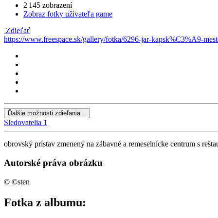
2 145 zobrazení
Zobraz fotky užívateľa game
Zdieľať
https://www.freespace.sk/gallery/fotka/6296-jar-kapsk%C3%A9-m
Ďalšie možnosti zdieľania...
Sledovatelia
1
obrovský prístav zmenený na zábavné a remeselnícke centrum s rešta
Autorské práva obrázku
© ©sten
Fotka z albumu: