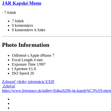
JAR Kapské Mesto
· 7 fotiek
7 fotiek
0 komentárov
0 komentárov k fotke
Photo Information
Odfotené s
Apple iPhone 7
Focal Length
4 mm
Exposure Time
1/997
f
Aperture
f/1.8
ISO Speed
20
Zobraziť všetky informácie EXIF
Zdieľať
https://www.freespace.sk/gallery/fotka/6296-jar-kapsk%C3%A9-m