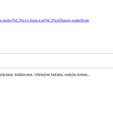
esto-stolov%C3%A1-hora-z-pr%C3%ADstavu-waterfront/
uráciami, knižnicami, výletnými loďami, ruským kolom...