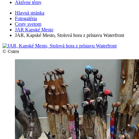
Aktívne témy
Hlavná stránka
Fotogaléria
Cesty svetom
JAR Kapské Mesto
JAR, Kapské Mesto, Stolová hora z prístavu Waterfront
© ©sten