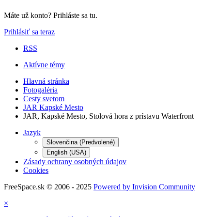
Máte už konto? Prihláste sa tu.
Prihlásiť sa teraz
RSS
Aktívne témy
Hlavná stránka
Fotogaléria
Cesty svetom
JAR Kapské Mesto
JAR, Kapské Mesto, Stolová hora z prístavu Waterfront
Jazyk
Slovenčina (Predvolené)
English (USA)
Zásady ochrany osobných údajov
Cookies
FreeSpace.sk © 2006 - 2025
Powered by Invision Community
×