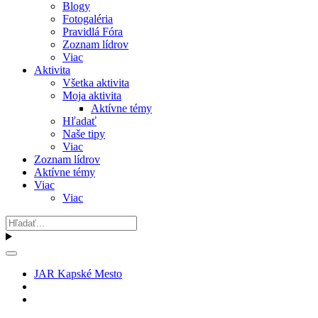
Blogy
Fotogaléria
Pravidlá Fóra
Zoznam lídrov
Viac
Aktivita
Všetka aktivita
Moja aktivita
Aktívne témy
Hľadať
Naše tipy
Viac
Zoznam lídrov
Aktívne témy
Viac
Viac
JAR Kapské Mesto