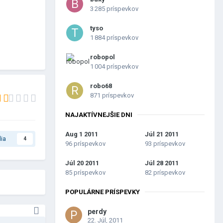
3 285 príspevkov
tyso
1 884 príspevkov
robopol
1 004 príspevkov
robo68
871 príspevkov
NAJAKTÍVNEJŠIE DNI
Aug 1 2011
Júl 21 2011
lia
4
96 príspevkov
93 príspevkov
Júl 20 2011
Júl 28 2011
85 príspevkov
82 príspevkov
POPULÁRNE PRÍSPEVKY
perdy
22. Júl, 2011