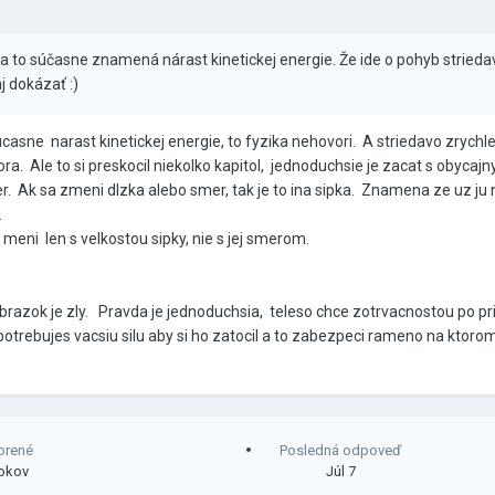
ý a to súčasne znamená nárast kinetickej energie. Že ide o pohyb stried
aj dokázať
:)
sne narast kinetickej energie, to fyzika nehovori. A striedavo zrychle
a. Ale to si preskocil niekolko kapitol, jednoduchsie je zacat s obycaj
er. Ak sa zmeni dlzka alebo smer, tak je to ina sipka. Znamena ze uz ju 
m.
a meni len s velkostou sipky, nie s jej smerom.
razok je zly. Pravda je jednoduchsia, teleso chce zotrvacnostou po pr
 potrebujes vacsiu silu aby si ho zatocil a to zabezpeci rameno na ktor
orené
Posledná odpoveď
rokov
Júl 7