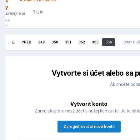
k
y
5,1k
Zverejnené
Júl
7
PRED
349
350
351
352
353
354
Strana 3
Vytvorte si účet alebo sa p
Ak chcete odos
Vytvoriť konto
Zaregistrujte si nový účet v našej komunite. Je to ľahk
Zaregistrovať si nové konto