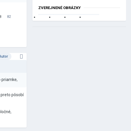
ZVEREJNENÉ OBRÁZKY
8
82
Autor
po priamke,
a preto pôsobí
oločné,