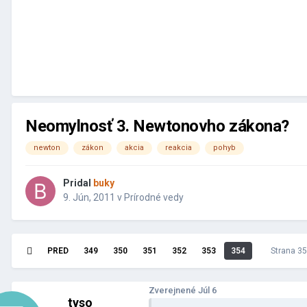
IMG_20260214_202135.jpg
Pridal
Sniper
,
Február 15
Neomylnosť 3. Newtonovho zákona?
newton
zákon
akcia
reakcia
pohyb
Pridal
buky
9. Jún, 2011
v
Prírodné vedy
PRED
349
350
351
352
353
354
Strana 3
Zverejnené
Júl 6
tyso