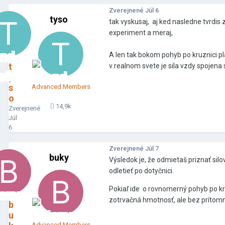
Zverejnené
Júl 6
tyso
tak vyskusaj, aj ked nasledne tvrdis 
experiment a meraj,
A len tak bokom pohyb po kruznici p
t
v realnom svete je sila vzdy spojen
y
s
Advanced Members
o
14,9k
Zverejnené
Júl
6
Zverejnené
Júl 7
buky
Výsledok je, že odmietaš priznať si
odletieť po dotyčnici.
Pokiaľ ide o rovnomerný pohyb po kru
zotrvačná hmotnosť, ale bez prítomn
b
u
Advanced Members