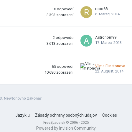
robo68
16
odpovedí
6. Marec, 2014
3 393
zobrazení
Astronom99
2
odpovede
17. Marec, 2013
3 613
zobrazení
Vilma Flinstonova
65
odpovedí
22. August, 2014
10 680
zobrazení
3. Newtonovho zákona?
Jazyk
Zásady ochrany osobných údajov
Cookies
FreeSpace.sk © 2006 - 2025
Powered by Invision Community