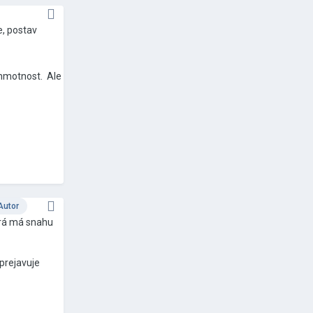
e, postav
 hmotnost. Ale
Autor
orá má snahu
 prejavuje