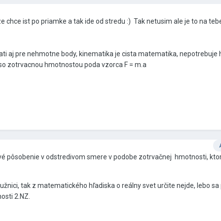
ze chce ist po priamke a tak ide od stredu :) Tak netusim ale je to na teb
lati aj pre nehmotne body, kinematika je cista matematika, nepotrebuje
a so zotrvacnou hmotnostou poda vzorca F = m.a
lové pôsobenie v odstredivom smere v podobe zotrvačnej hmotnosti, kt
žnici, tak z matematického hľadiska o reálny svet určite nejde, lebo sa
osti 2.NZ.