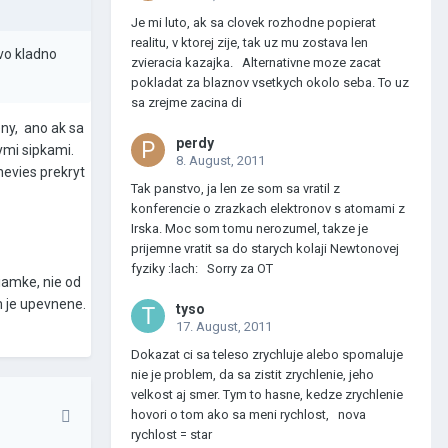
Je mi luto, ak sa clovek rozhodne popierat
realitu, v ktorej zije, tak uz mu zostava len
avo kladno
zvieracia kazajka. Alternativne moze zacat
pokladat za blaznov vsetkych okolo seba. To uz
sa zrejme zacina di
ny, ano ak sa
perdy
nymi sipkami.
8. August, 2011
nevies prekryt
Tak panstvo, ja len ze som sa vratil z
konferencie o zrazkach elektronov s atomami z
Irska. Moc som tomu nerozumel, takze je
prijemne vratit sa do starych kolaji Newtonovej
fyziky :lach: Sorry za OT
iamke, nie od
om je upevnene.
tyso
17. August, 2011
Dokazat ci sa teleso zrychluje alebo spomaluje
nie je problem, da sa zistit zrychlenie, jeho
velkost aj smer. Tym to hasne, kedze zrychlenie
hovori o tom ako sa meni rychlost, nova
rychlost = star