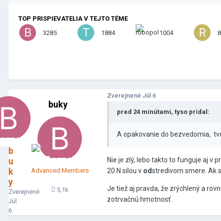
TOP PRISPIEVATELIA V TEJTO TÉME
3285
1884
1004
8
Zverejnené
Júl 6
buky
pred 24 minútami, tyso pridal:
A opakovanie do bezvedomia, tvoj
b
u
Nie je zlý, lebo takto to funguje aj v
k
Advanced Members
20 N silou v
od
stredivom smere. Ak s
y
Je tiež aj pravda, že zrýchlený a ro
5,1k
Zverejnené
zotrvačnú hmotnosť.
Júl
6