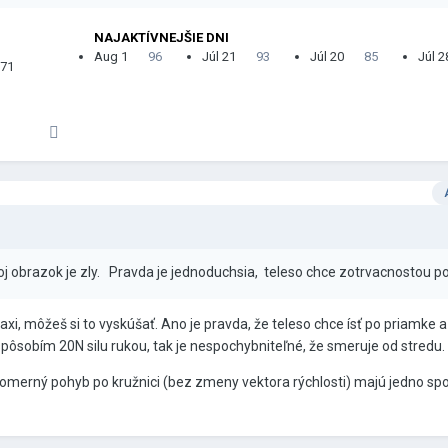
NAJAKTÍVNEJŠIE DNI
Aug 1
96
Júl 21
93
Júl 20
85
Júl 2
71
 obrazok je zly. Pravda je jednoduchsia, teleso chce zotrvacnostou 
 praxi, môžeš si to vyskúšať. Ano je pravda, že teleso chce ísť po priamke 
pôsobím 20N silu rukou, tak je nespochybniteľné, že smeruje od stredu.
vnomerný pohyb po kružnici (bez zmeny vektora rýchlosti) majú jedno sp