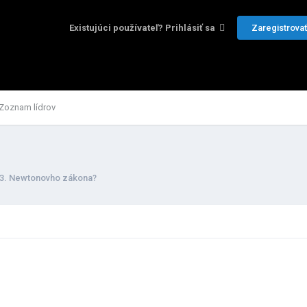
Zaregistrovať
Existujúci používateľ? Prihlásiť sa
Zoznam lídrov
3. Newtonovho zákona?
20260214_200819.jpg
IMG_20260214_195749.jpg
IMG_20260214_19
l
Sniper
,
Február 15
Pridal
Sniper
,
Február 15
Pridal
Sniper
,
Febr