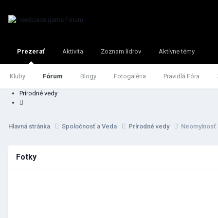
Prezerať
Aktivita
Zoznam lídrov
Aktívne témy
Kluby
Fórum
Blogy
Fotogaléria
Pravidlá Fóra
Prírodné vedy
Hlavná stránka
Spoločnosť a Veda
Prírodné vedy
Neomylnosť 
Fotky
IMG_20260214_201103.jpg
IMG_
Pridal
Sniper
,
Február 15
Prida