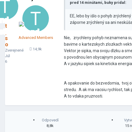
pred 14 minútami, buky pridal:
EE, lebo by išlo o pohyb zrýchlen
záporne zrýchlený sa ani neskúš
t
y
s
Advanced Members
Nie, zrychleny pohyb neznamena suca
o
bavime o kartezskych zlozkach vektor
14,9k
Zverejnené
Vektor je sipka, ma svoju dlzku a sm
Júl
s povodnou len obycajnym posuno
6
A v jazyku sipiek sa kineticka energi
A opakovanie do bezvedomia, tvoj ob
stredu. A ak ma vacsiu rychlost, tak
A to vdaka pruznosti.
Odpovedí
Vytv
8,8k
15 