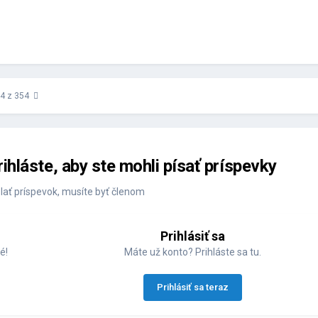
54 z 354
rihláste, aby ste mohli písať príspevky
lať príspevok, musíte byť členom
Prihlásiť sa
é!
Máte už konto? Prihláste sa tu.
Prihlásiť sa teraz