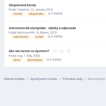
Skupenstvá hmoty
Pridal 1vladimir,
14. Január, 2014
(a 3 ďalšie)
hmota
skupenstvo
Astronomická olympiáda - otázky a odpovede
Pridal Astronom99,
16. Marec, 2013
(a 5 ďalšie)
astronomie
pohyb
Ako ste na tom so športom?
1
2
3
Pridal
cizy
,
1. Máj, 2006
(a 3 ďalšie)
šport
športovanie
Hlavná stránka
Spoločnosť a Veda
Prírodné vedy
Neomylnosť 