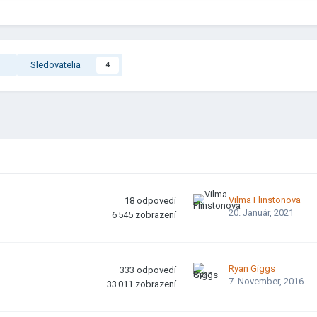
Sledovatelia
4
Vilma Flinstonova
18
odpovedí
20. Január, 2021
6 545
zobrazení
Ryan Giggs
333
odpovedí
7. November, 2016
33 011
zobrazení