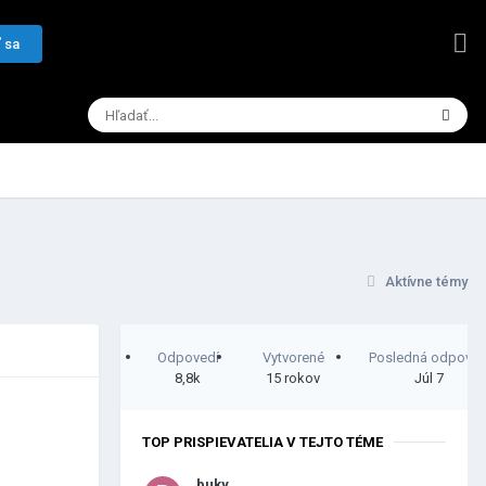
 sa
Aktívne témy
Odpovedí
Vytvorené
Posledná odpove
8,8k
15 rokov
Júl 7
TOP PRISPIEVATELIA V TEJTO TÉME
5740.jpg
uár 15
buky