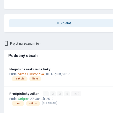
Zdieľať
Prejsť na zoznam tém
Podobný obsah
Negatívna reakcia na lieky
Pridal
Vilma Flinstonova
,
10. August, 2017
reakcia
lieky
Protipirátsky zákon
1
2
3
4
14
Pridal
Sniper
,
27. Január, 2012
(a 3 ďalšie)
piráti
zákon