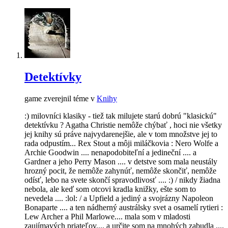
Detektívky
game zverejnil téme v
Knihy
:) milovníci klasiky - tiež tak milujete starú dobrú "klasickú"
detektívku ? Agatha Christie nemôže chýbať , hoci nie všetky
jej knihy sú práve najvydarenejšie, ale v tom množstve jej to
rada odpustím... Rex Stout a môji miláčkovia : Nero Wolfe a
Archie Goodwin .... nenapodobiteľní a jedineční .... a
Gardner a jeho Perry Mason .... v detstve som mala neustály
hrozný pocit, že nemôže zahynúť, nemôže skončiť, nemôže
odísť, lebo na svete skončí spravodlivosť .... :) / nikdy žiadna
nebola, ale keď som otcovi kradla knižky, ešte som to
nevedela .... :lol: / a Upfield a jediný a svojrázny Napoleon
Bonaparte .... a ten nádherný austrálsky svet a osamelí rytieri :
Lew Archer a Phil Marlowe.... mala som v mladosti
zaujímavých priateľov.... a určite som na mnohých zabudla ....