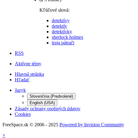
Kľúčové slová:
detektívy
detektív
detektívky
sherlock holmes
traja pátrači
RSS
Aktívne témy
Hlavná stránka
Hľadať
Jazyk
Slovenčina (Predvolené)
English (USA)
Zásady ochrany osobných údajov
Cookies
FreeSpace.sk © 2006 - 2025
Powered by Invision Community
×