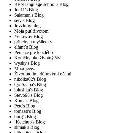
BEN language school's Blog
Joe11's Blog
Salamun's Blog
seiv's Blog
Jovzinov blog
Moja púť životom
Yellowov Blog
príbehy a myšlienky
elfant´s Blog
Peniaze pre každého
Koníčky ako životný štýl
wysky's Blog
Mooojeee...
Život mojimi dúhovými očami
nikolka02's Blog
QofSaaba's Blog
lolushka's Blog
Stevo98's Blog
Ronja's Blog
Pete's Blog
tomassi's Blog
burg's Blog
´Ketchup's Blog
slimak's Blog
littlewitch's Blog