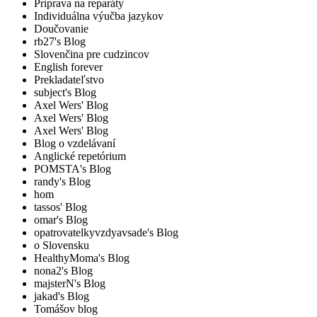
Príprava na reparáty
Individuálna výučba jazykov
Doučovanie
rb27's Blog
Slovenčina pre cudzincov
English forever
Prekladateľstvo
subject's Blog
Axel Wers' Blog
Axel Wers' Blog
Axel Wers' Blog
Blog o vzdelávaní
Anglické repetórium
POMSTA's Blog
randy's Blog
hom
tassos' Blog
omar's Blog
opatrovatelkyvzdyavsade's Blog
o Slovensku
HealthyMoma's Blog
nona2's Blog
majsterN's Blog
jakad's Blog
Tomášov blog