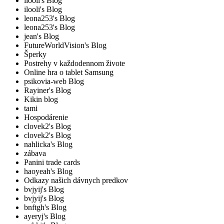
ilooli's Blog
ilooli's Blog
leona253's Blog
leona253's Blog
jean's Blog
FutureWorldVision's Blog
Šperky
Postrehy v každodennom živote
Online hra o tablet Samsung
psikovia-web Blog
Rayiner's Blog
Kikin blog
tami
Hospodárenie
clovek2's Blog
clovek2's Blog
nahlicka's Blog
zábava
Panini trade cards
haoyeah's Blog
Odkazy našich dávnych predkov
bvjyij's Blog
bvjyij's Blog
bnftgh's Blog
ayeryj's Blog