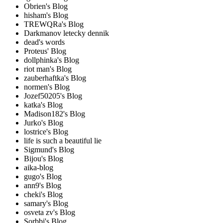
Obrien's Blog
hisham's Blog
TREWQRa's Blog
Darkmanov letecky dennik
dead's words
Proteus' Blog
dollphinka's Blog
riot man's Blog
zauberhaftka's Blog
normen's Blog
Jozef50205's Blog
katka's Blog
Madison182's Blog
Jurko's Blog
lostrice's Blog
life is such a beautiful lie
Sigmund's Blog
Bijou's Blog
aika-blog
gugo's Blog
ann9's Blog
cheki's Blog
samary's Blog
osveta zv's Blog
Sorbbi's Blog