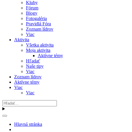
Kluby
Fórum
Blogy
Fotogaléria
Pravidlá Fóra
Zoznam lídrov
Viac
Aktivita
Všetka aktivita
Moja aktivita
Aktívne témy
Hľadať
Naše tipy
Viac
Zoznam lídrov
Aktívne témy
Viac
Viac
Hlavná stránka