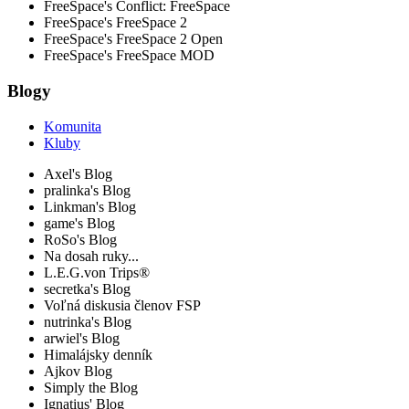
FreeSpace's Conflict: FreeSpace
FreeSpace's FreeSpace 2
FreeSpace's FreeSpace 2 Open
FreeSpace's FreeSpace MOD
Blogy
Komunita
Kluby
Axel's Blog
pralinka's Blog
Linkman's Blog
game's Blog
RoSo's Blog
Na dosah ruky...
L.E.G.von Trips®
secretka's Blog
Voľná diskusia členov FSP
nutrinka's Blog
arwiel's Blog
Himalájsky denník
Ajkov Blog
Simply the Blog
Ignatius' Blog