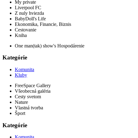
My private
Liverpool FC
Z nuly hviezda
BabyDoll's Life
Ekonomika, Financie, Biznis
Cestovanie
Kniha
One man(tak) show's Hospodárenie
Kategórie
Komunita
Kluby
FreeSpace Gallery
Všeobecná galéria
Cesty svetom
Nature
Vlastná tvorba
Šport
Kategórie
Komunita