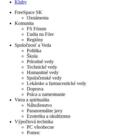
Kluby
FreeSpace SK
Oznámenia
Komunita
FS Fórum
Ľudia na Fóre
Regióny
Spoločnosť a Veda
Politika
Škola
Prírodné vedy
Technické vedy
Humanitné vedy
Spoločenské vedy
Lekárske a farmaceutické vedy
Doprava
Práca a zamestnanie
Viera a spiritualita
Náboženstvo
Paranormálne javy
Ezoterika a okultizmus
Výpočtová technika
PC všeobecne
Pomoc