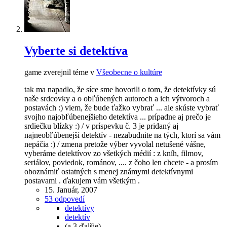
Vyberte si detektíva
game zverejnil téme v
Všeobecne o kultúre
tak ma napadlo, že síce sme hovorili o tom, že detektívky sú
naše srdcovky a o obľúbených autoroch a ich výtvoroch a
postavách :) viem, že bude ťažko vybrať ... ale skúste vybrať
svojho najobľúbenejšieho detektíva ... prípadne aj prečo je
srdiečku blízky :) / v príspevku č. 3 je pridaný aj
najneobľúbenejší detektív - nezabudnite na tých, ktorí sa vám
nepáčia :) / zmena pretože výber vyvolal netušené vášne,
vyberáme detektívov zo všetkých médií : z kníh, filmov,
seriálov, poviedok, románov, .... z čoho len chcete - a prosím
oboznámiť ostatných s menej známymi detektívnymi
postavami . ďakujem vám všetkým .
15. Január, 2007
53 odpovedí
detektívy
detektív
(a 3 ďalšie)