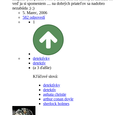
veď ja si spomeniem .... na dobrých priateľov sa nadobro
nezabúda ;) ;)
5. Marec, 2006
582 odpovedí
1
detektívky
detektív
(a 3 ďalšie)
Kľúčové slová:
detektívky
detektív
aghata christie
arthur conan doyle
sherlock holmes