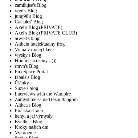
zamilujse's Blog
vred's Blog
juraj98's Blog
Cactales' Blog
Axel's Blog (PRIVATE)
Axel's Blog (PRIVATE CLUB)
arwiel's blog
Althein intelektualny frog
Vojna v mojej hlave
wysky's Blog
Honíme si ciciny :-)))
rmvn's Blog
FreeSpace Portal
fabala's Blog
Články
Suzie's blog
Interviews with the Wampire
Zamyslime sa nad tézou/blogom
Althea's Blog
Pirátska strana
henyi a jej výmysly
Evellin's Blog
Kroky našich dní
Vykúpenie