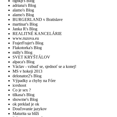
oghkjt's Blog
adriana's Blog
alamo's Blog
alamo's Blog
BURGERLAND v Bratislave
martinar's Blog
Janka R's Blog
REALITNÉ KANCELÁRIE
www.ruzova.eu
FrajerFrajer's Blog
Flakotorka's Blog
milly's Blog
SVET KRYŠTÁLOV
alpaca's Blog
Václav - vzbuď se, sjednoť se a konej!
MS v hokeji 2013
delonator2's Blog
Výpadky a chyby na Fóre
iceshoot
Co je sex ?
tilkasa's Blog
showme's Blog
ok preklad je ok
Doučovanie jazykov
Maturita sa blíži