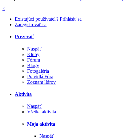
×
Existujúci používateľ? Prihlásiť sa
Zaregistrovať sa
Prezerať
Naspäť
Kluby
Fórum
Blogy
Fotogaléria
Pravidlá Fóra
Zoznam lídrov
Aktivita
Naspäť
Všetka aktivita
Moja aktivita
Naspäť