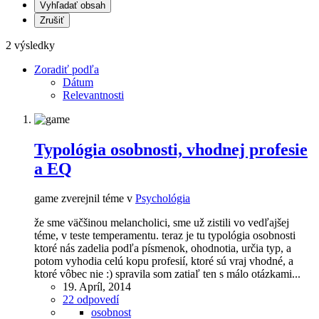
Vyhľadať obsah
Zrušiť
2 výsledky
Zoradiť podľa
Dátum
Relevantnosti
Typológia osobnosti, vhodnej profesie
a EQ
game zverejnil téme v
Psychológia
že sme väčšinou melancholici, sme už zistili vo vedľajšej
téme, v teste temperamentu. teraz je tu typológia osobnosti
ktoré nás zadelia podľa písmenok, ohodnotia, určia typ, a
potom vyhodia celú kopu profesií, ktoré sú vraj vhodné, a
ktoré vôbec nie :) spravila som zatiaľ ten s málo otázkami...
19. Apríl, 2014
22 odpovedí
osobnost