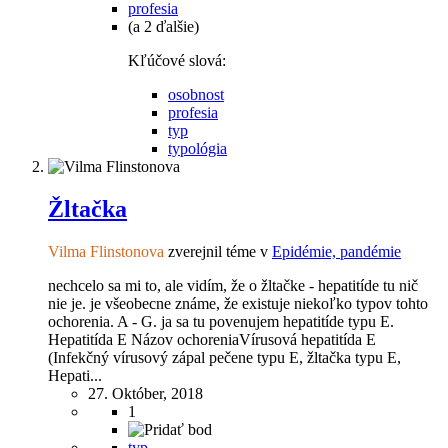
profesia
(a 2 ďalšie)
Kľúčové slová:
osobnost
profesia
typ
typológia
Žltačka
Vilma Flinstonova
zverejnil téme v
Epidémie, pandémie
nechcelo sa mi to, ale vidím, že o žltačke - hepatitíde tu nič
nie je. je všeobecne známe, že existuje niekoľko typov tohto
ochorenia. A - G. ja sa tu povenujem hepatitíde typu E.
Hepatitída E Názov ochoreniaVírusová hepatitída E
(Infekčný vírusový zápal pečene typu E, žltačka typu E,
Hepati...
27. Október, 2018
1
typ