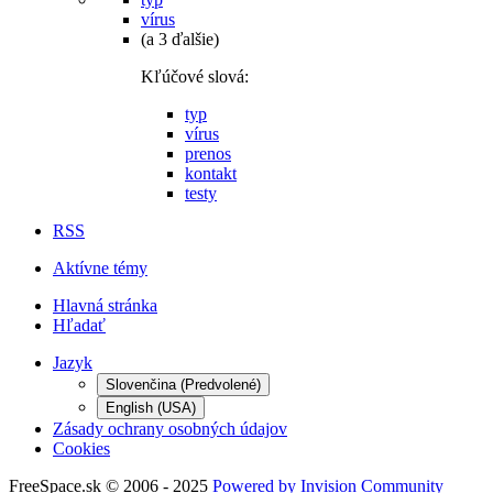
vírus
(a 3 ďalšie)
Kľúčové slová:
typ
vírus
prenos
kontakt
testy
RSS
Aktívne témy
Hlavná stránka
Hľadať
Jazyk
Slovenčina (Predvolené)
English (USA)
Zásady ochrany osobných údajov
Cookies
FreeSpace.sk © 2006 - 2025
Powered by Invision Community