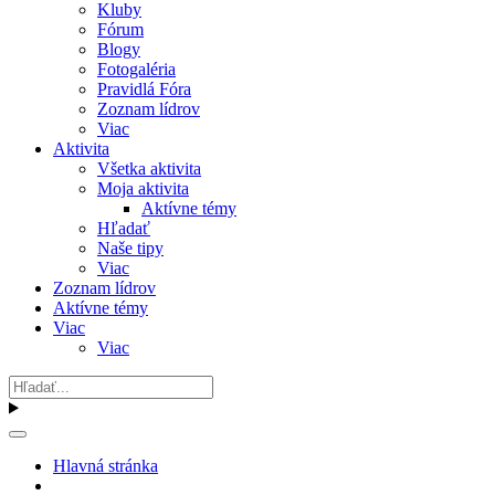
Kluby
Fórum
Blogy
Fotogaléria
Pravidlá Fóra
Zoznam lídrov
Viac
Aktivita
Všetka aktivita
Moja aktivita
Aktívne témy
Hľadať
Naše tipy
Viac
Zoznam lídrov
Aktívne témy
Viac
Viac
Hlavná stránka