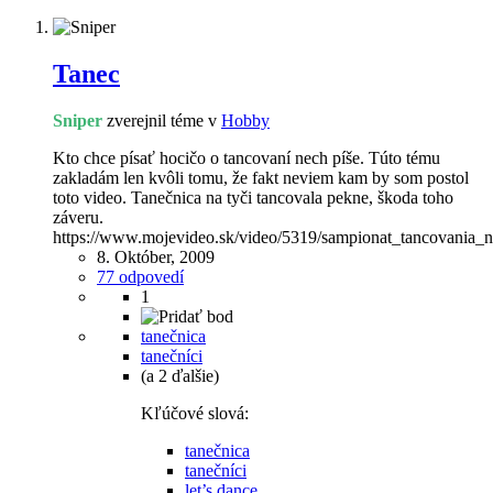
Tanec
Sniper
zverejnil téme v
Hobby
Kto chce písať hocičo o tancovaní nech píše. Túto tému
zakladám len kvôli tomu, že fakt neviem kam by som postol
toto video. Tanečnica na tyči tancovala pekne, škoda toho
záveru.
https://www.mojevideo.sk/video/5319/sampionat_tancovania_n
8. Október, 2009
77 odpovedí
1
tanečnica
tanečníci
(a 2 ďalšie)
Kľúčové slová:
tanečnica
tanečníci
let’s dance