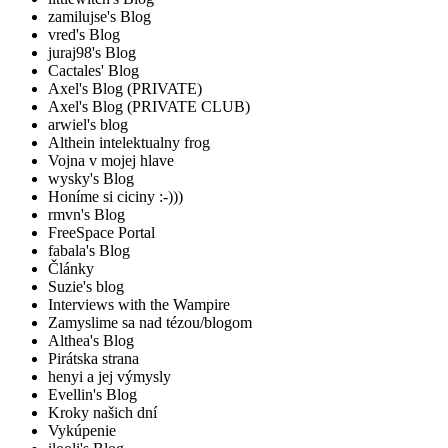
zamilujse's Blog
vred's Blog
juraj98's Blog
Cactales' Blog
Axel's Blog (PRIVATE)
Axel's Blog (PRIVATE CLUB)
arwiel's blog
Althein intelektualny frog
Vojna v mojej hlave
wysky's Blog
Honíme si ciciny :-)))
rmvn's Blog
FreeSpace Portal
fabala's Blog
Články
Suzie's blog
Interviews with the Wampire
Zamyslime sa nad tézou/blogom
Althea's Blog
Pirátska strana
henyi a jej výmysly
Evellin's Blog
Kroky našich dní
Vykúpenie