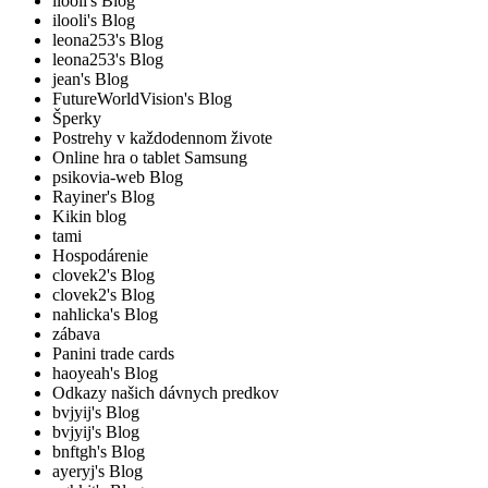
ilooli's Blog
ilooli's Blog
leona253's Blog
leona253's Blog
jean's Blog
FutureWorldVision's Blog
Šperky
Postrehy v každodennom živote
Online hra o tablet Samsung
psikovia-web Blog
Rayiner's Blog
Kikin blog
tami
Hospodárenie
clovek2's Blog
clovek2's Blog
nahlicka's Blog
zábava
Panini trade cards
haoyeah's Blog
Odkazy našich dávnych predkov
bvjyij's Blog
bvjyij's Blog
bnftgh's Blog
ayeryj's Blog