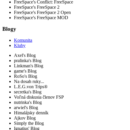
FreeSpace's Conflict: FreeSpace
FreeSpace's FreeSpace 2
FreeSpace's FreeSpace 2 Open
FreeSpace's FreeSpace MOD
Blogy
Komunita
Kluby
Axel's Blog
pralinka's Blog
Linkman's Blog
game's Blog
RoSo's Blog
Na dosah ruky...
L.E.G.von Trips®
secretka's Blog
Voľná diskusia členov FSP
nutrinka's Blog
arwiel's Blog
Himalájsky denník
Ajkov Blog
Simply the Blog
Ignatius' Blog