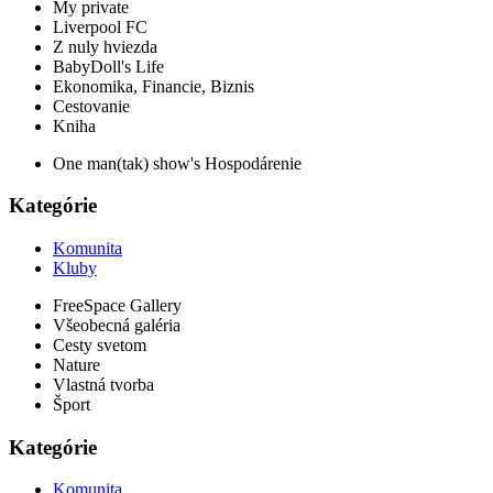
My private
Liverpool FC
Z nuly hviezda
BabyDoll's Life
Ekonomika, Financie, Biznis
Cestovanie
Kniha
One man(tak) show's Hospodárenie
Kategórie
Komunita
Kluby
FreeSpace Gallery
Všeobecná galéria
Cesty svetom
Nature
Vlastná tvorba
Šport
Kategórie
Komunita