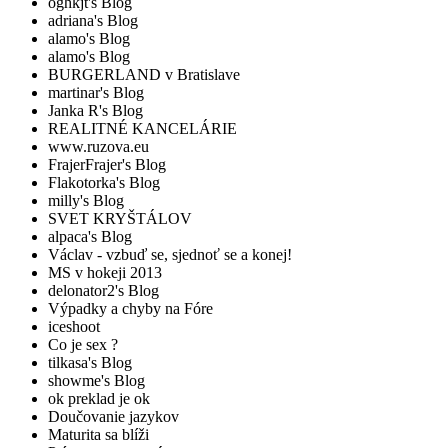
oghkjt's Blog
adriana's Blog
alamo's Blog
alamo's Blog
BURGERLAND v Bratislave
martinar's Blog
Janka R's Blog
REALITNÉ KANCELÁRIE
www.ruzova.eu
FrajerFrajer's Blog
Flakotorka's Blog
milly's Blog
SVET KRYŠTÁLOV
alpaca's Blog
Václav - vzbuď se, sjednoť se a konej!
MS v hokeji 2013
delonator2's Blog
Výpadky a chyby na Fóre
iceshoot
Co je sex ?
tilkasa's Blog
showme's Blog
ok preklad je ok
Doučovanie jazykov
Maturita sa blíži