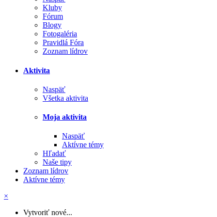
Kluby
Fórum
Blogy
Fotogaléria
Pravidlá Fóra
Zoznam lídrov
Aktivita
Naspäť
Všetka aktivita
Moja aktivita
Naspäť
Aktívne témy
Hľadať
Naše tipy
Zoznam lídrov
Aktívne témy
×
Vytvoriť nové...