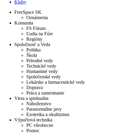
Kluby
FreeSpace SK
Oznámenia
Komunita
FS Fórum
Ľudia na Fóre
Regióny
Spoločnosť a Veda
Politika
Škola
Prírodné vedy
Technické vedy
Humanitné vedy
Spoločenské vedy
Lekárske a farmaceutické vedy
Doprava
Práca a zamestnanie
Viera a spiritualita
Náboženstvo
Paranormálne javy
Ezoterika a okultizmus
Výpočtová technika
PC všeobecne
Pomoc