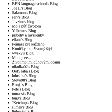
BEN language school's Blog
Joe11's Blog
Salamun's Blog
seiv's Blog
Jovzinov blog
Moja púť životom
Yellowov Blog
príbehy a myšlienky
elfant´s Blog
Peniaze pre každého
Koníčky ako životný štýl
wysky's Blog
Mooojeee...
Život mojimi dúhovými očami
nikolka02's Blog
QofSaaba's Blog
lolushka's Blog
Stevo98's Blog
Ronja's Blog
Pete's Blog
tomassi's Blog
burg's Blog
´Ketchup's Blog
slimak's Blog
littlewitch's Blog