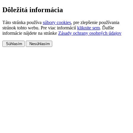
Dôležitá informácia
Táto stránka používa
súbory cookies
, pre zlepšenie používania
stránok tohto webu. Pre viac informácií
kliknite sem
. Ďalšie
informácie nájdete na stránke
Zásady ochrany osobných údajov
Súhlasím
Nesúhlasím