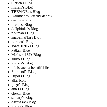
Obrien's Blog
hisham's Blog
TREWQRa's Blog
Darkmanov letecky dennik
dead's words
Proteus' Blog
dollphinka's Blog
riot man's Blog
zauberhaftka's Blog
normen's Blog
Jozef50205's Blog
katka's Blog
Madison182's Blog
Jurko's Blog
lostrice's Blog
life is such a beautiful lie
Sigmund's Blog
Bijou's Blog
aika-blog
gugo's Blog
ann9's Blog
cheki's Blog
samary's Blog
osveta zv's Blog
Sorbbi's Blog