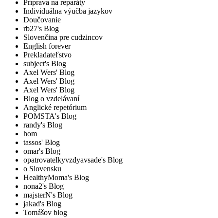
Príprava na reparáty
Individuálna výučba jazykov
Doučovanie
rb27's Blog
Slovenčina pre cudzincov
English forever
Prekladateľstvo
subject's Blog
Axel Wers' Blog
Axel Wers' Blog
Axel Wers' Blog
Blog o vzdelávaní
Anglické repetórium
POMSTA's Blog
randy's Blog
hom
tassos' Blog
omar's Blog
opatrovatelkyvzdyavsade's Blog
o Slovensku
HealthyMoma's Blog
nona2's Blog
majsterN's Blog
jakad's Blog
Tomášov blog