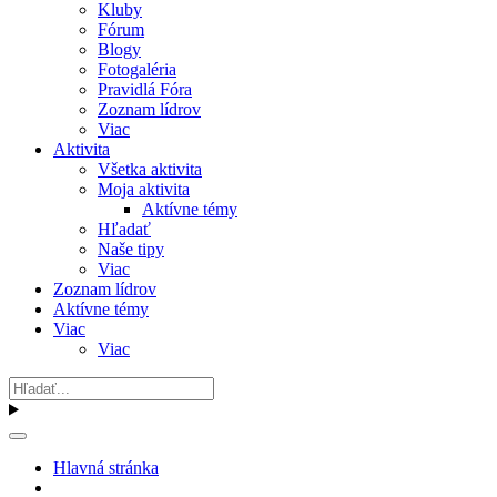
Kluby
Fórum
Blogy
Fotogaléria
Pravidlá Fóra
Zoznam lídrov
Viac
Aktivita
Všetka aktivita
Moja aktivita
Aktívne témy
Hľadať
Naše tipy
Viac
Zoznam lídrov
Aktívne témy
Viac
Viac
Hlavná stránka