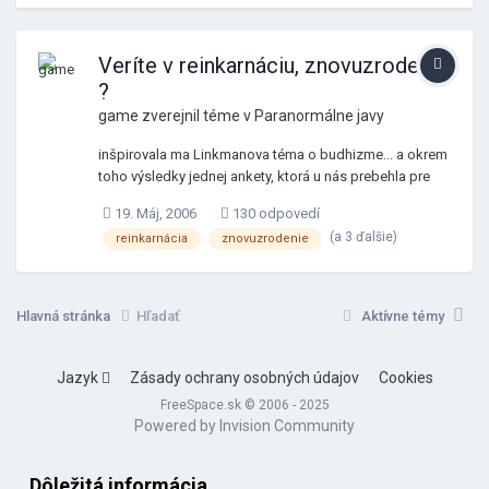
Veríte v reinkarnáciu, znovuzrodenie
?
game zverejnil téme v
Paranormálne javy
inšpirovala ma Linkmanova téma o budhizme... a okrem
toho výsledky jednej ankety, ktorá u nás prebehla pre
asi piatimi rokmi ... zaujímavé boli výsledky : v
19. Máj, 2006
130 odpovedí
predchádzajúcom sčítaní ľudu sa ku kresťanstvu hlásilo
(a 3 ďalšie)
reinkarnácia
znovuzrodenie
viac ako 70 % obyvateľstva isteže ... políčko zaškrtli aj
takí, ktorí boli pokrstení a tým sa stali kresťanmi ...
zanedlho po sčítaní prebehla jedna akcia, kde sa okrem
iného pýtali respondentov, či veria v nejakú formu
Hlavná stránka
Hľadať
Aktívne témy
znovuzrodenia, v reinkarnáciu ... výsledky boli udivujúce:
viac ako 50 % obyvateľov tejto tak veľmi kresťanske
krajiny verí v znovuzrodenie ... / napadajú ma pritom
Jazyk
Zásady ochrany osobných údajov
Cookies
rôzne myšlienky, okrem iného, že veriacich zrejme
FreeSpace.sk © 2006 - 2025
neuspokojuje vidina posledného súdu a rozdeľovanie
Powered by Invision Community
duší do neba a do pekla a váženie na váhach ... zrejme
nie sú pripravení jednoducho zmeniť sa v prach a
opustiť toto slzavé údolie navždy ... / ako to je ? veríte,
Dôležitá informácia