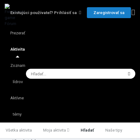
Zaregistrovať sa
Existujúci používateľ? Prihlásiť sa
Prezerať
Aktivita
Zoznam
lídrov
Aktívne
témy
Všetka aktivita
Moja aktivita
Hľadať
Naše tipy