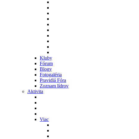
Kluby
Fórum
Blogy
Fotogaléria
Pravidlá Fóra
Zoznam lídrov
Aktivita
Viac