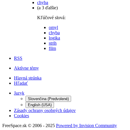
chyba
(a 3 ďalšie)
Kľúčové slová:
omyl
chyba
logika
strih
film
RSS
Aktívne témy
Hlavná stránka
Hľadať
Jazyk
Slovenčina (Predvolené)
English (USA)
Zásady ochrany osobných údajov
Cookies
FreeSpace.sk © 2006 - 2025
Powered by Invision Community