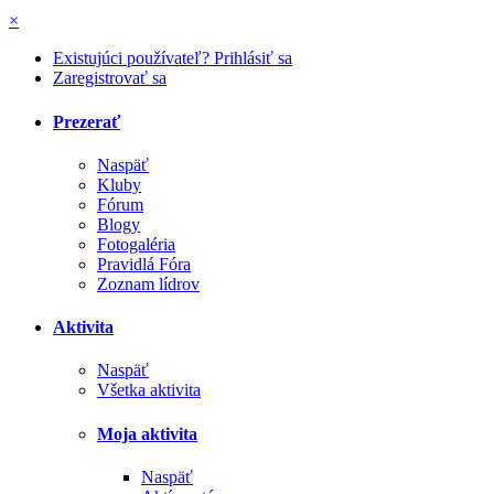
×
Existujúci používateľ? Prihlásiť sa
Zaregistrovať sa
Prezerať
Naspäť
Kluby
Fórum
Blogy
Fotogaléria
Pravidlá Fóra
Zoznam lídrov
Aktivita
Naspäť
Všetka aktivita
Moja aktivita
Naspäť