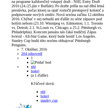
na programe každoročný vstupný draft - NHL Entry Draft
2016 (24./25.jún v Buffale). Po drafte prišla na rad dlhá letná
prestávka, počas ktorej sa opäť roztočil prestupový kolotoč a
podpisovanie nových zmlúv. Nová sezóna začína 12.októbra
2016. Chýbať v nej nebudú ani ďalšie zo série zápasov pod
holým nebom (23.10. Winnipeg vs. Edmonton; 1.1. Toronto
vs. Detroit; 2.1. St.Louis vs. Chicago; a 25.2. Pittsburgh vs.
Philadelphia). Koncom januára nás čaká tradičný Zápas
hviezd - All-Star Game, ktorý bude hostiť Los Angeles.
Stanley Cup budú túto sezónu obhajovať Pittsburgh
Penguins.
7. Október, 2016
204 odpovedí
1
nhl
hokej
(a 1 ďalšie)
Kľúčové slová:
nhl
hokej
stanley cup