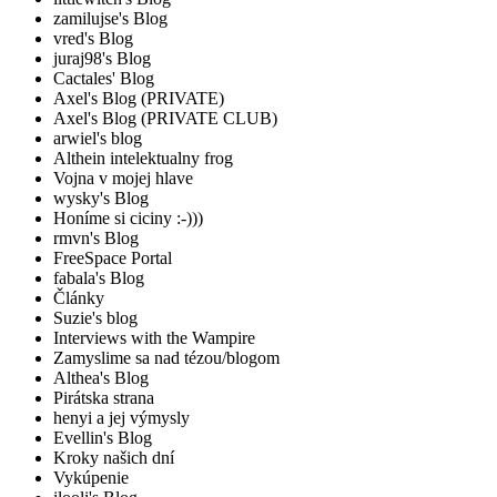
zamilujse's Blog
vred's Blog
juraj98's Blog
Cactales' Blog
Axel's Blog (PRIVATE)
Axel's Blog (PRIVATE CLUB)
arwiel's blog
Althein intelektualny frog
Vojna v mojej hlave
wysky's Blog
Honíme si ciciny :-)))
rmvn's Blog
FreeSpace Portal
fabala's Blog
Články
Suzie's blog
Interviews with the Wampire
Zamyslime sa nad tézou/blogom
Althea's Blog
Pirátska strana
henyi a jej výmysly
Evellin's Blog
Kroky našich dní
Vykúpenie