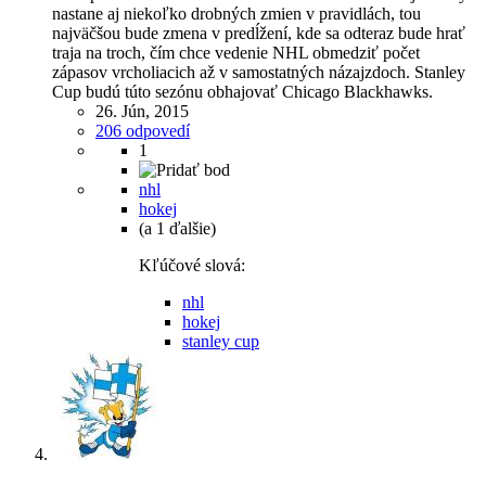
nastane aj niekoľko drobných zmien v pravidlách, tou
najväčšou bude zmena v predĺžení, kde sa odteraz bude hrať
traja na troch, čím chce vedenie NHL obmedziť počet
zápasov vrcholiacich až v samostatných názajzdoch. Stanley
Cup budú túto sezónu obhajovať Chicago Blackhawks.
26. Jún, 2015
206 odpovedí
1
nhl
hokej
(a 1 ďalšie)
Kľúčové slová:
nhl
hokej
stanley cup