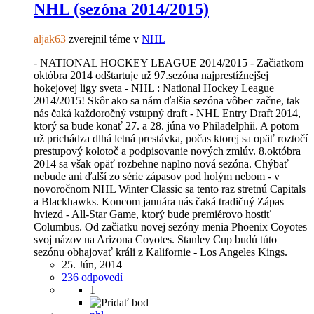
NHL (sezóna 2014/2015)
aljak63
zverejnil téme v
NHL
- NATIONAL HOCKEY LEAGUE 2014/2015 - Začiatkom
októbra 2014 odštartuje už 97.sezóna najprestížnejšej
hokejovej ligy sveta - NHL : National Hockey League
2014/2015! Skôr ako sa nám ďalšia sezóna vôbec začne, tak
nás čaká každoročný vstupný draft - NHL Entry Draft 2014,
ktorý sa bude konať 27. a 28. júna vo Philadelphii. A potom
už prichádza dlhá letná prestávka, počas ktorej sa opäť roztočí
prestupový kolotoč a podpisovanie nových zmlúv. 8.októbra
2014 sa však opäť rozbehne naplno nová sezóna. Chýbať
nebude ani ďalší zo série zápasov pod holým nebom - v
novoročnom NHL Winter Classic sa tento raz stretnú Capitals
a Blackhawks. Koncom januára nás čaká tradičný Zápas
hviezd - All-Star Game, ktorý bude premiérovo hostiť
Columbus. Od začiatku novej sezóny menia Phoenix Coyotes
svoj názov na Arizona Coyotes. Stanley Cup budú túto
sezónu obhajovať králi z Kalifornie - Los Angeles Kings.
25. Jún, 2014
236 odpovedí
1