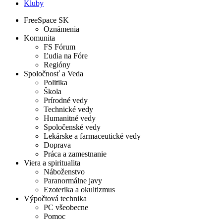
Kluby
FreeSpace SK
Oznámenia
Komunita
FS Fórum
Ľudia na Fóre
Regióny
Spoločnosť a Veda
Politika
Škola
Prírodné vedy
Technické vedy
Humanitné vedy
Spoločenské vedy
Lekárske a farmaceutické vedy
Doprava
Práca a zamestnanie
Viera a spiritualita
Náboženstvo
Paranormálne javy
Ezoterika a okultizmus
Výpočtová technika
PC všeobecne
Pomoc