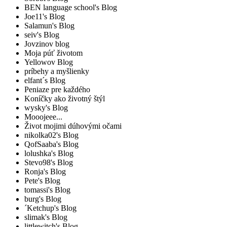
BEN language school's Blog
Joe11's Blog
Salamun's Blog
seiv's Blog
Jovzinov blog
Moja púť životom
Yellowov Blog
príbehy a myšlienky
elfant´s Blog
Peniaze pre každého
Koníčky ako životný štýl
wysky's Blog
Mooojeee...
Život mojimi dúhovými očami
nikolka02's Blog
QofSaaba's Blog
lolushka's Blog
Stevo98's Blog
Ronja's Blog
Pete's Blog
tomassi's Blog
burg's Blog
´Ketchup's Blog
slimak's Blog
littlewitch's Blog