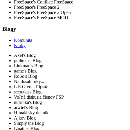
FreeSpace's Conflict: FreeSpace
FreeSpace's FreeSpace 2
FreeSpace's FreeSpace 2 Open
FreeSpace's FreeSpace MOD
Blogy
Komunita
Kluby
Axel's Blog
pralinka's Blog
Linkman's Blog
game's Blog
RoSo's Blog
Na dosah ruky...
L.E.G.von Trips®
secretka's Blog
Voľná diskusia členov FSP
nutrinka's Blog
arwiel's Blog
Himalájsky denník
Ajkov Blog
Simply the Blog
Ignatius' Blog