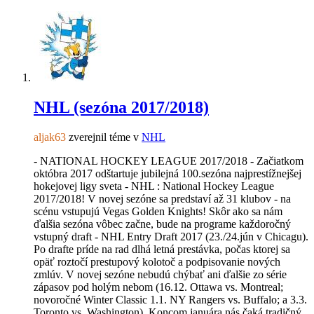
NHL (sezóna 2017/2018)
aljak63
zverejnil téme v
NHL
- NATIONAL HOCKEY LEAGUE 2017/2018 - Začiatkom
októbra 2017 odštartuje jubilejná 100.sezóna najprestížnejšej
hokejovej ligy sveta - NHL : National Hockey League
2017/2018! V novej sezóne sa predstaví až 31 klubov - na
scénu vstupujú Vegas Golden Knights! Skôr ako sa nám
ďalšia sezóna vôbec začne, bude na programe každoročný
vstupný draft - NHL Entry Draft 2017 (23./24.jún v Chicagu).
Po drafte príde na rad dlhá letná prestávka, počas ktorej sa
opäť roztočí prestupový kolotoč a podpisovanie nových
zmlúv. V novej sezóne nebudú chýbať ani ďalšie zo série
zápasov pod holým nebom (16.12. Ottawa vs. Montreal;
novoročné Winter Classic 1.1. NY Rangers vs. Buffalo; a 3.3.
Toronto vs. Washington). Koncom januára nás čaká tradičný