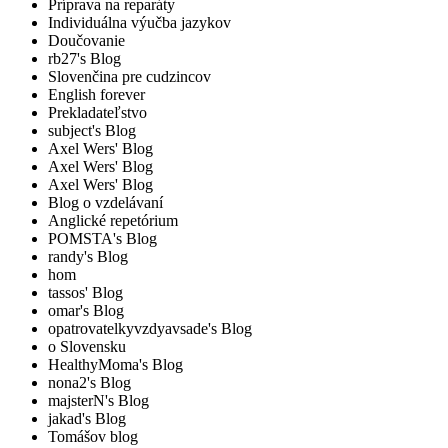
Príprava na reparáty
Individuálna výučba jazykov
Doučovanie
rb27's Blog
Slovenčina pre cudzincov
English forever
Prekladateľstvo
subject's Blog
Axel Wers' Blog
Axel Wers' Blog
Axel Wers' Blog
Blog o vzdelávaní
Anglické repetórium
POMSTA's Blog
randy's Blog
hom
tassos' Blog
omar's Blog
opatrovatelkyvzdyavsade's Blog
o Slovensku
HealthyMoma's Blog
nona2's Blog
majsterN's Blog
jakad's Blog
Tomášov blog