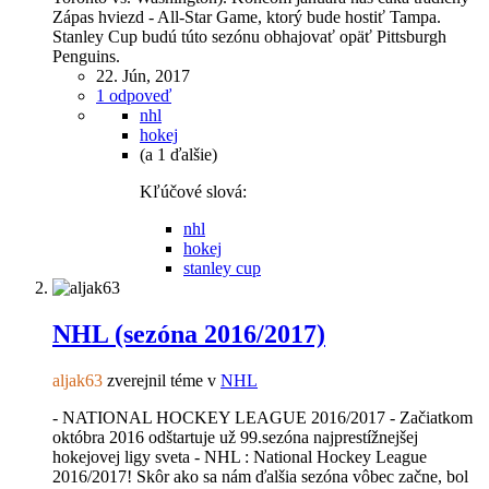
Zápas hviezd - All-Star Game, ktorý bude hostiť Tampa.
Stanley Cup budú túto sezónu obhajovať opäť Pittsburgh
Penguins.
22. Jún, 2017
1 odpoveď
nhl
hokej
(a 1 ďalšie)
Kľúčové slová:
nhl
hokej
stanley cup
NHL (sezóna 2016/2017)
aljak63
zverejnil téme v
NHL
- NATIONAL HOCKEY LEAGUE 2016/2017 - Začiatkom
októbra 2016 odštartuje už 99.sezóna najprestížnejšej
hokejovej ligy sveta - NHL : National Hockey League
2016/2017! Skôr ako sa nám ďalšia sezóna vôbec začne, bol