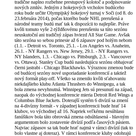
tradične naplno rozbehne prestupový kolotoč a podpisovanie
nových zmlúv. Jedným z hokejových vrcholov budúceho
roku bude určite Olympijský hokejový turnaj v Soči (od 8. do
23.februára 2014), počas ktorého bude NHL prerušená a
národné teamy budú mať tak k dispozícii to najlepšie. Práve
kvôli tomuto vyše 2-týždňovému prerušeniu sa túto sezónu
neuskutoční ani tradičný zápas hviezd All Star Game. Avšak
táto sezóna so sebou prinesie až 6 zápasov pod holým nebom
(1.1. - Detroit vs. Toronto, 25.1. - Los Angeles vs. Anaheim,
26.1. - NY Rangers vs. New Jersey, 29.1. - NY Rangers vs.
NY Islanders, 1.3. - Chicago vs. Pittsburgh, 2.3. - Vancouver
vs. Ottawa). Stanley Cup budú nasledujúcu sezónu obhajovať
čierni jastrabi - Chicago Blackhawks. Výraznou zmenou bude
od budúcej sezóny nové usporiadanie konferencií a taktiež
nový formát play-off. Všetko sa zmenilo kvôli sťahovaniu
niekdajšieho klubu Atlanta Thrashers do Winnipegu, a tak
bola zmena nevyhnutná. Winnipeg Jets sú presunutí na západ,
naopak do východnej konferencie mieria Detroit Red Wings a
Columbus Blue Jackets. Doterajší systém 6 divízií sa zmení
na 4-divízny formát - v západnej konferencii bude hrať 14
klubov, vo východnej až 16. Napriek veľkému nesúhlasu
fanúšikov bola táto obrovská zmena odsúhlasená - hlavným
argumentom bolo zostavenie divízií podľa časových pásiem.
Najviac zápasov sa tak bude hrať najmä v rámci divízií (tak to
bolo vlastne aj doteraz). V rámci konferencie kluby odohrajú