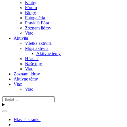
Kluby
Fórum
Blogy
Fotogaléria
Pravidlá Fóra
Zoznam lídrov
Viac
Aktivita
Všetka aktivita
Moja aktivita
Aktívne témy
Hľadať
Naše tipy
Viac
Zoznam lídrov
Aktívne témy
Viac
Viac
Hlavná stránka