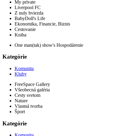
My private
Liverpool FC
Z nuly hviezda
BabyDoll's Life
Ekonomika, Financie, Biznis
Cestovanie
Kniha
One man(tak) show's Hospodárenie
Kategórie
Komunita
Kluby
FreeSpace Gallery
Všeobecná galéria
Cesty svetom
Nature
Vlastná tvorba
Šport
Kategórie
Komunita