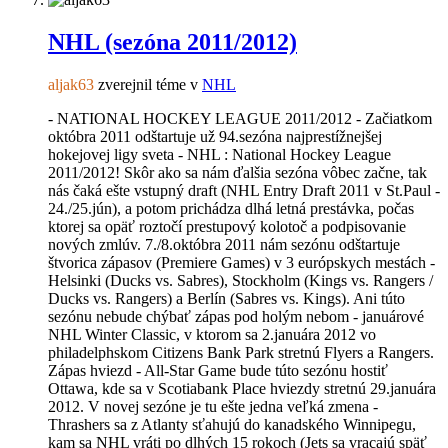
NHL (sezóna 2011/2012)
aljak63
zverejnil téme v
NHL
- NATIONAL HOCKEY LEAGUE 2011/2012 - Začiatkom
októbra 2011 odštartuje už 94.sezóna najprestížnejšej
hokejovej ligy sveta - NHL : National Hockey League
2011/2012! Skôr ako sa nám ďalšia sezóna vôbec začne, tak
nás čaká ešte vstupný draft (NHL Entry Draft 2011 v St.Paul -
24./25.jún), a potom prichádza dlhá letná prestávka, počas
ktorej sa opäť roztočí prestupový kolotoč a podpisovanie
nových zmlúv. 7./8.októbra 2011 nám sezónu odštartuje
štvorica zápasov (Premiere Games) v 3 európskych mestách -
Helsinki (Ducks vs. Sabres), Stockholm (Kings vs. Rangers /
Ducks vs. Rangers) a Berlín (Sabres vs. Kings). Ani túto
sezónu nebude chýbať zápas pod holým nebom - januárové
NHL Winter Classic, v ktorom sa 2.januára 2012 vo
philadelphskom Citizens Bank Park stretnú Flyers a Rangers.
Zápas hviezd - All-Star Game bude túto sezónu hostiť
Ottawa, kde sa v Scotiabank Place hviezdy stretnú 29.januára
2012. V novej sezóne je tu ešte jedna veľká zmena -
Thrashers sa z Atlanty sťahujú do kanadského Winnipegu,
kam sa NHL vráti po dlhých 15 rokoch (Jets sa vracajú späť