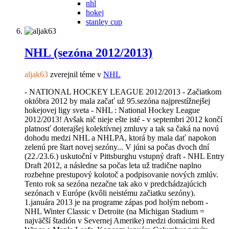
nhl
hokej
stanley cup
NHL (sezóna 2012/2013)
aljak63
zverejnil téme v
NHL
- NATIONAL HOCKEY LEAGUE 2012/2013 - Začiatkom
októbra 2012 by mala začať už 95.sezóna najprestížnejšej
hokejovej ligy sveta - NHL : National Hockey League
2012/2013! Avšak nič nieje ešte isté - v septembri 2012 končí
platnosť doterajšej kolektívnej zmluvy a tak sa čaká na novú
dohodu medzi NHL a NHLPA, ktorá by mala dať napokon
zelenú pre štart novej sezóny... V júni sa počas dvoch dní
(22./23.6.) uskutoční v Pittsburghu vstupný draft - NHL Entry
Draft 2012, a následne sa počas leta už tradične naplno
rozbehne prestupový kolotoč a podpisovanie nových zmlúv.
Tento rok sa sezóna nezačne tak ako v predchádzajúcich
sezónach v Európe (kvôli neistému začiatku sezóny).
1.januára 2013 je na programe zápas pod holým nebom -
NHL Winter Classic v Detroite (na Michigan Stadium =
najväčší štadión v Severnej Amerike) medzi domácimi Red