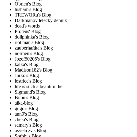
Obrien's Blog
hisham's Blog
TREWQRa's Blog
Darkmanov letecky dennik
dead's words
Proteus' Blog
dollphinka's Blog
riot man's Blog
zauberhaftka's Blog
normen's Blog
Jozef50205's Blog
katka's Blog
Madison182's Blog
Jurko's Blog
lostrice's Blog
life is such a beautiful lie
Sigmund's Blog
Bijou's Blog
aika-blog
gugo's Blog
ann9's Blog
cheki's Blog
samary's Blog
osveta zv's Blog
Sorbbi's Blog