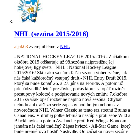
NHL (sezóna 2015/2016)
aljak63
zverejnil téme v
NHL
- NATIONAL HOCKEY LEAGUE 2015/2016 - Začiatkom
októbra 2015 odštartuje už 98.sezóna najprestížnejšej
hokejovej ligy sveta - NHL : National Hockey League
2015/2016! Skôr ako sa nám ďalšia sezóna vôbec začne, tak
nás čaká každoročný vstupný draft - NHL Entry Draft 2015,
ktorý sa bude konať 26. a 27. júna na Floride. A potom už
prichádza dlhá letná prestávka, počas ktorej sa opäť roztočí
prestupový kolotoč a podpisovanie nových zmlúv. 7.októbra
2015 sa však opäť rozbehne naplno nová sezóna. Chýbať
nebudú ani ďalší zo série zápasov pod holým nebom - v
novoročnom NHL Winter Classic sa tento raz stretnú Bruins a
Canadiens. V druhej polke februára nastúpia proti sebe Wild a
Blackhawks, a potom Avalanche proti Red Wings. Koncom
januára nás čaká tradičný Zápas hviezd - All-Star Game, ktorý
bude premiérovo hostiť Nashville. Od začiatku novej sezóny