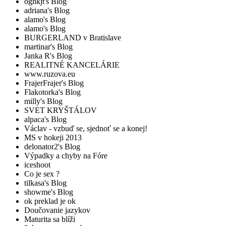
oghkjt's Blog
adriana's Blog
alamo's Blog
alamo's Blog
BURGERLAND v Bratislave
martinar's Blog
Janka R's Blog
REALITNÉ KANCELÁRIE
www.ruzova.eu
FrajerFrajer's Blog
Flakotorka's Blog
milly's Blog
SVET KRYŠTÁLOV
alpaca's Blog
Václav - vzbuď se, sjednoť se a konej!
MS v hokeji 2013
delonator2's Blog
Výpadky a chyby na Fóre
iceshoot
Co je sex ?
tilkasa's Blog
showme's Blog
ok preklad je ok
Doučovanie jazykov
Maturita sa blíži