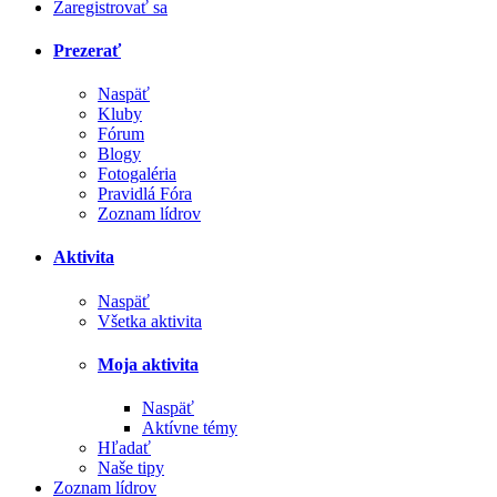
Zaregistrovať sa
Prezerať
Naspäť
Kluby
Fórum
Blogy
Fotogaléria
Pravidlá Fóra
Zoznam lídrov
Aktivita
Naspäť
Všetka aktivita
Moja aktivita
Naspäť
Aktívne témy
Hľadať
Naše tipy
Zoznam lídrov