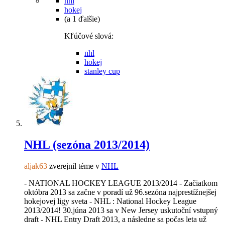
nhl
hokej
(a 1 ďalšie)
Kľúčové slová:
nhl
hokej
stanley cup
NHL (sezóna 2013/2014)
aljak63
zverejnil téme v
NHL
- NATIONAL HOCKEY LEAGUE 2013/2014 - Začiatkom
októbra 2013 sa začne v poradí už 96.sezóna najprestížnejšej
hokejovej ligy sveta - NHL : National Hockey League
2013/2014! 30.júna 2013 sa v New Jersey uskutoční vstupný
draft - NHL Entry Draft 2013, a následne sa počas leta už