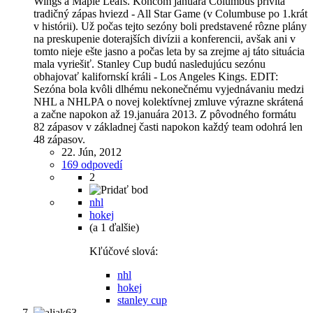
Wings a Maple Leafs. Koncom januára Columbus privíta
tradičný zápas hviezd - All Star Game (v Columbuse po 1.krát
v histórii). Už počas tejto sezóny boli predstavené rôzne plány
na preskupenie doterajších divízii a konferencii, avšak ani v
tomto nieje ešte jasno a počas leta by sa zrejme aj táto situácia
mala vyriešiť. Stanley Cup budú nasledujúcu sezónu
obhajovať kalifornskí králi - Los Angeles Kings. EDIT:
Sezóna bola kvôli dlhému nekonečnému vyjednávaniu medzi
NHL a NHLPA o novej kolektívnej zmluve výrazne skrátená
a začne napokon až 19.januára 2013. Z pôvodného formátu
82 zápasov v základnej časti napokon každý team odohrá len
48 zápasov.
22. Jún, 2012
169 odpovedí
2
nhl
hokej
(a 1 ďalšie)
Kľúčové slová:
nhl
hokej
stanley cup