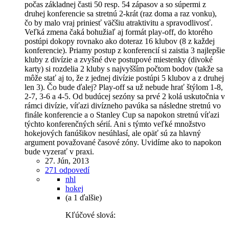
počas základnej časti 50 resp. 54 zápasov a so súpermi z
druhej konferencie sa stretnú 2-krát (raz doma a raz vonku),
čo by malo vraj priniesť väčšiu atraktivitu a spravodlivosť.
Veľká zmena čaká bohužiaľ aj formát play-off, do ktorého
postúpi dokopy rovnako ako doteraz 16 klubov (8 z každej
konferencie). Priamy postup z konferencií si zaistia 3 najlepšie
kluby z divízie a zvyšné dve postupové miestenky (divoké
karty) si rozdelia 2 kluby s najvyšším počtom bodov (takže sa
môže stať aj to, že z jednej divízie postúpi 5 klubov a z druhej
len 3). Čo bude ďalej? Play-off sa už nebude hrať štýlom 1-8,
2-7, 3-6 a 4-5. Od budúcej sezóny sa prvé 2 kolá uskutočnia v
rámci divízie, víťazi divízneho pavúka sa následne stretnú vo
finále konferencie a o Stanley Cup sa napokon stretnú víťazi
týchto konferenčných sérií. Ani s týmto veľké množstvo
hokejových fanúšikov nesúhlasí, ale opäť sú za hlavný
argument považované časové zóny. Uvidíme ako to napokon
bude vyzerať v praxi.
27. Jún, 2013
271 odpovedí
nhl
hokej
(a 1 ďalšie)
Kľúčové slová: