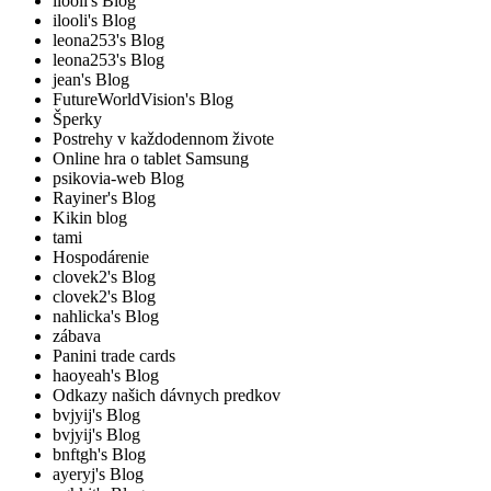
ilooli's Blog
ilooli's Blog
leona253's Blog
leona253's Blog
jean's Blog
FutureWorldVision's Blog
Šperky
Postrehy v každodennom živote
Online hra o tablet Samsung
psikovia-web Blog
Rayiner's Blog
Kikin blog
tami
Hospodárenie
clovek2's Blog
clovek2's Blog
nahlicka's Blog
zábava
Panini trade cards
haoyeah's Blog
Odkazy našich dávnych predkov
bvjyij's Blog
bvjyij's Blog
bnftgh's Blog
ayeryj's Blog