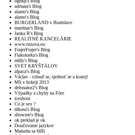
oghkjt's Blog
adriana's Blog
alamo's Blog
alamo's Blog
BURGERLAND v Bratislave
martinar's Blog
Janka R's Blog
REALITNÉ KANCELÁRIE
www.ruzova.eu
FrajerFrajer's Blog
Flakotorka's Blog
milly's Blog
SVET KRYŠTÁLOV
alpaca's Blog
Václav - vzbuď se, sjednoť se a konej!
MS v hokeji 2013
delonator2's Blog
Výpadky a chyby na Fóre
iceshoot
Co je sex ?
tilkasa's Blog
showme's Blog
ok preklad je ok
Doučovanie jazykov
Maturita sa blíži