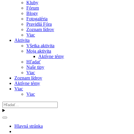
Kluby
Fórum
Blogy
Fotogaléria
Pravidlá Fóra
Zoznam lídrov
Viac
Aktivita
Všetka aktivita
Moja aktivita
Aktívne témy
Hľadať
Naše tipy
Viac
Zoznam lídrov
Aktívne témy
Viac
Viac
Hlavná stránka