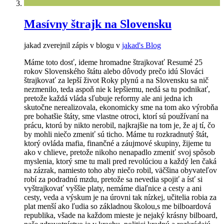
Masívny štrajk na Slovensku
jakad zverejnil zápis v blogu v
jakad's Blog
Máme toto dosť, ideme hromadne štrajkovať Resumé 25
rokov Slovenského štátu alebo dôvody prečo idú Slováci
štrajkovať za lepší život Roky plynú a na Slovensku sa nič
nezmenilo, teda aspoň nie k lepšiemu, nedá sa tu podnikať,
pretože každá vláda sľubuje reformy ale ani jedna ich
skutočne nerealizovala, ekonomicky sme na tom ako výrobňa
pre bohatšie štáty, sme vlastne otroci, ktorí sú používaní na
prácu, ktorú by nikto nerobil, najkrajšie na tom je, že aj tí, čo
by mohli niečo zmeniť sú ticho. Máme tu rozkradnutý štát,
ktorý ovláda mafia, finančné a záujmové skupiny, žijeme tu
ako v chlieve, pretože nikoho nenapadlo zmeniť svoj spôsob
myslenia, ktorý sme tu mali pred revolúciou a každý len čaká
na zázrak, namiesto toho aby niečo robil, väčšina obyvateľov
robí za podradnú mzdu, pretože sa nevedia spojiť a ísť si
vyštrajkovať vyššie platy, nemáme diaľnice a cesty a ani
cesty, veda a výskum je na úrovni tak nízkej, učitelia robia za
plat menší ako ľudia so základnou školou,s me bilboardová
republika, všade na každom mieste je nejaký krásny bilboard,