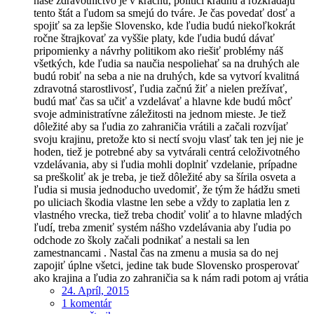
naše zdravotníctvo je v krachu, politici kradnú a rozkrádajú
tento štát a ľudom sa smejú do tváre. Je čas povedať dosť a
spojiť sa za lepšie Slovensko, kde ľudia budú niekoľkokrát
ročne štrajkovať za vyššie platy, kde ľudia budú dávať
pripomienky a návrhy politikom ako riešiť problémy náš
všetkých, kde ľudia sa naučia nespoliehať sa na druhých ale
budú robiť na seba a nie na druhých, kde sa vytvorí kvalitná
zdravotná starostlivosť, ľudia začnú žiť a nielen prežívať,
budú mať čas sa učiť a vzdelávať a hlavne kde budú môcť
svoje administratívne záležitosti na jednom mieste. Je tiež
dôležité aby sa ľudia zo zahraničia vrátili a začali rozvíjať
svoju krajinu, pretože kto si nectí svoju vlasť tak ten jej nie je
hoden, tiež je potrebné aby sa vytvárali centrá celoživotného
vzdelávania, aby si ľudia mohli doplniť vzdelanie, prípadne
sa preškoliť ak je treba, je tiež dôležité aby sa šírila osveta a
ľudia si musia jednoducho uvedomiť, že tým že hádžu smeti
po uliciach škodia vlastne len sebe a vždy to zaplatia len z
vlastného vrecka, tiež treba chodiť voliť a to hlavne mladých
ľudí, treba zmeniť systém nášho vzdelávania aby ľudia po
odchode zo školy začali podnikať a nestali sa len
zamestnancami . Nastal čas na zmenu a musia sa do nej
zapojiť úplne všetci, jedine tak bude Slovensko prosperovať
ako krajina a ľudia zo zahraničia sa k nám radi potom aj vrátia
24. Apríl, 2015
1 komentár