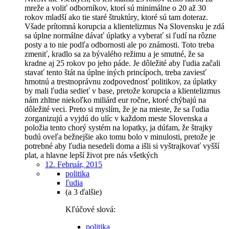
mreže a voliť odborníkov, ktorí sú minimálne o 20 až 30
rokov mladší ako tie staré štruktúry, ktoré sú tam doteraz.
Všade prítomná korupcia a klientelizmus Na Slovensku je zdá
sa úplne normálne dávať úplatky a vyberať si ľudí na rôzne
posty a to nie podľa odbornosti ale po známosti. Toto treba
zmeniť, kradlo sa za bývalého režimu a je smutné, že sa
kradne aj 25 rokov po jeho páde. Je dôležité aby ľudia začali
stavať tento štát na úplne iných princípoch, treba zaviesť
hmotnú a trestnoprávnu zodpovednosť politikov, za úplatky
by mali ľudia sedieť v base, pretože korupcia a klientelizmus
nám zhltne niekoľko miliárd eur ročne, ktoré chýbajú na
dôležité veci. Preto si myslím, že je na mieste, že sa ľudia
zorganizujú a vyjdú do ulíc v každom meste Slovenska a
položia tento chorý systém na lopatky, ja dúfam, že štrajky
budú oveľa bežnejšie ako tomu bolo v minulosti, pretože je
potrebné aby ľudia nesedeli doma a išli si vyštrajkovať vyšší
plat, a hlavne lepší život pre nás všetkých
12. Február, 2015
politika
ľudia
(a 3 ďalšie)
Kľúčové slová:
politika