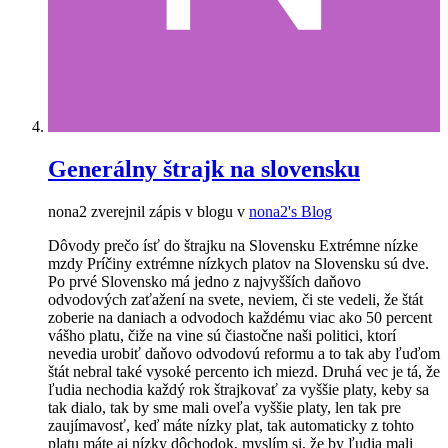
Generálny štrajk na slovensku
nona2 zverejnil zápis v blogu v
nona2's Blog
Dôvody prečo ísť do štrajku na Slovensku Extrémne nízke
mzdy Príčiny extrémne nízkych platov na Slovensku sú dve.
Po prvé Slovensko má jedno z najvyšších daňovo
odvodových zaťažení na svete, neviem, či ste vedeli, že štát
zoberie na daniach a odvodoch každému viac ako 50 percent
vášho platu, čiže na vine sú čiastočne naši politici, ktorí
nevedia urobiť daňovo odvodovú reformu a to tak aby ľuďom
štát nebral také vysoké percento ich miezd. Druhá vec je tá, že
ľudia nechodia každý rok štrajkovať za vyššie platy, keby sa
tak dialo, tak by sme mali oveľa vyššie platy, len tak pre
zaujímavosť, keď máte nízky plat, tak automaticky z tohto
platu máte aj nízky dôchodok, myslím si, že by ľudia mali