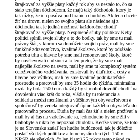
štrajkovať za vyššie platy každý rok aby sa nestalo to, čo sa
stalo terajším dôchodcom, že majú taký dôchodok, ktorý je
tak nízky, že ich posúva pod hranicu chudoby. Ak teda chcete
žiť na úrovni nielen zo svojho platu ale následne aj z
dôchodku tak je jediná možnosť každoročne chodiť
štrajkovať za vyššie platy. Nesplnené sľuby politikov Keby
politici splnili svoje sľuby a to do bodky, tak by sme tu mali
právny štát, v ktorom sa domôžete svojich práv, mali by sme
funkčné zdravotníctvo, kvalitné školstvo, ktoré by odrážalo
potrebu trhu a hlavne by sme mali renomované školy, ktoré
by navštevovali cudzinci a to len preto, že by sme mali
najlepšie školstvo na svete, mali by sme tu komplexný systém
celoživotného vzdelávania, existovali by diaľnice a cesty a
hlavne bez výtlkov, mali by sme kvalitné podnikateľské
prostredie a pracovali by sme 35 hodín do týždňa, minimálna
mzda by bola 1500 eur a každý by si mohol dovoliť chodiť na
dovolenku viac krát do roka, vládla by tu tolerancia a
solidarita medzi menšinami a väčšinovým obyvateľstvom a
spoločnosť by vedela integrovať úplne každého obyvateľa do
pracovného procesu. Ľudia by mali čas žiť a nielen prežívať a
mali by aj čas na vzdelávanie sa, jednoducho by sme žili v
blahobyte a nikto by nepoznal chudobu. Keďže vieme, že toto
je na Slovensku zatiaľ len hudba budúcnosti, tak je dôležité
poslať všetkých politikov a to nemyslím len tých 150 v
NRSR ale všetkých, čo len klamú 25 rokov tento národ za