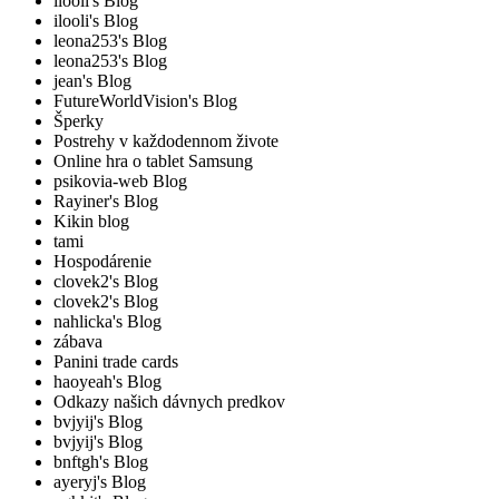
ilooli's Blog
ilooli's Blog
leona253's Blog
leona253's Blog
jean's Blog
FutureWorldVision's Blog
Šperky
Postrehy v každodennom živote
Online hra o tablet Samsung
psikovia-web Blog
Rayiner's Blog
Kikin blog
tami
Hospodárenie
clovek2's Blog
clovek2's Blog
nahlicka's Blog
zábava
Panini trade cards
haoyeah's Blog
Odkazy našich dávnych predkov
bvjyij's Blog
bvjyij's Blog
bnftgh's Blog
ayeryj's Blog