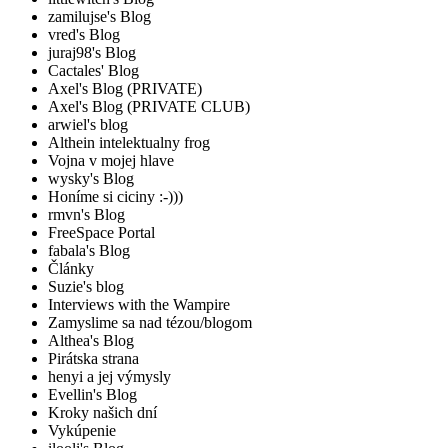
zamilujse's Blog
vred's Blog
juraj98's Blog
Cactales' Blog
Axel's Blog (PRIVATE)
Axel's Blog (PRIVATE CLUB)
arwiel's blog
Althein intelektualny frog
Vojna v mojej hlave
wysky's Blog
Honíme si ciciny :-)))
rmvn's Blog
FreeSpace Portal
fabala's Blog
Články
Suzie's blog
Interviews with the Wampire
Zamyslime sa nad tézou/blogom
Althea's Blog
Pirátska strana
henyi a jej výmysly
Evellin's Blog
Kroky našich dní
Vykúpenie