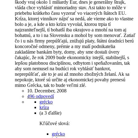
škody vraj okolo 1 miliardy Eur, dnes je generálny štrajk,
vláda chce vyhlásiť mimoriadny stav. Asi takto to môže v
priebehu krátkeho času vyzerať vo viacerých štátoch EU.
Kríza, ktorej vinníkov nájsť sa nedá, ale vieme ako to vlastne
bolo a je, a kde a kto krízu vyvolal, ktorou trpia tí
najzraniteľnejší, tí bohatší iba okrajovo a mnohí na tom aj
bohatnú, a to i na Slovensku a mohol by som menovať. Zatiaľ
čo i u nás firmy prepúšťajú, znižujú platy, štátni úradníci berú
koncoročné odmeny, prémie a my malí podnikatelia
zakladáme bankám byty, domy, aby sme dostali úvery
čakajúc, že rok 2009 bude ekonomicky istejší, stabilnejší, s
lepšou platobnou disciplínou, odbytom i speňažovaním, tak
aby som nemusel na budúci rok vyhlásiť bankrot,
neprepúšťať, ale to je asi až mnoho zbožných želaní. Ak sa
nepokoje, ktoré sú určite aj ekonomickej povahy prenesú
mimo Grécka, tak to bude veľmi zlé.
10. December, 2008
496 odpovedí
grécko
kríza
(a 3 ďalšie)
Kľúčové slová:
grécko