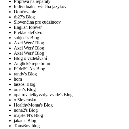
Príprava na reparáty
Individuálna výučba jazykov
Doučovanie
rb27's Blog
Slovenčina pre cudzincov
English forever
Prekladateľstvo
subject's Blog
Axel Wers' Blog
Axel Wers' Blog
Axel Wers' Blog
Blog o vzdelávaní
Anglické repetórium
POMSTA's Blog
randy's Blog
hom
tassos' Blog
omar's Blog
opatrovatelkyvzdyavsade's Blog
o Slovensku
HealthyMoma's Blog
nona2's Blog
majsterN's Blog
jakad's Blog
Tomášov blog