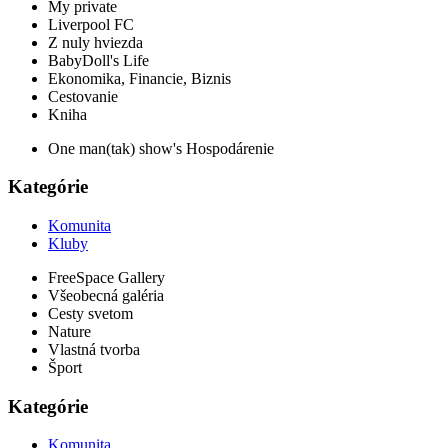
My private
Liverpool FC
Z nuly hviezda
BabyDoll's Life
Ekonomika, Financie, Biznis
Cestovanie
Kniha
One man(tak) show's Hospodárenie
Kategórie
Komunita
Kluby
FreeSpace Gallery
Všeobecná galéria
Cesty svetom
Nature
Vlastná tvorba
Šport
Kategórie
Komunita