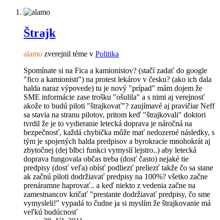
Štrajk
alamo
zverejnil téme v
Politika
Spomínate si na Fica a kamionistov? (stačí zadať do google
"fico a kamionisti") na protest lekárov v česku? (ako ich dala
halda naraz výpovede) tu je nový "prípad" mám dojem že
SME informácie zase trošku "ošulila" a s nimi aj verejnosť
akože to budú piloti "štrajkovať"? zaujímavé aj pravičiar Neff
sa stavia na stranu pilotov, pritom keď "štrajkovali" doktori
tvrdil že je to vydieranie letecká doprava je náročná na
bezpečnosť, každá chybička môže mať nedozerné následky, s
tým je spojených halda predpisov a byrokracie mnohokrát aj
zbytočnej (dej blbci funkci vymyslí lejstro..) aby letecká
doprava fungovala občas treba (dosť často) nejaké tie
predpisy (dosť veľa) obísť podliezť preliezť takže čo sa stane
ak začnú piloti dodržiavať predpisy na 100%? všetko začne
prenáramne haprovať.. a keď niekto z vedenia začne na
zamestnancov kričať "prestante dodržiavať predpisy, čo sme
vymysleli!" vypadá to čudne ja si myslím že štrajkovanie má
veľkú budúcnosť