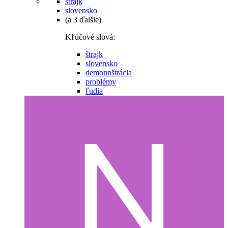
štrajk
slovensko
(a 3 ďalšie)
Kľúčové slová:
štrajk
slovensko
demonnštrácia
problémy
ľudia