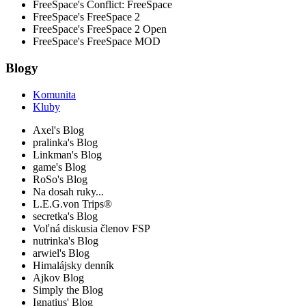
FreeSpace's Conflict: FreeSpace
FreeSpace's FreeSpace 2
FreeSpace's FreeSpace 2 Open
FreeSpace's FreeSpace MOD
Blogy
Komunita
Kluby
Axel's Blog
pralinka's Blog
Linkman's Blog
game's Blog
RoSo's Blog
Na dosah ruky...
L.E.G.von Trips®
secretka's Blog
Voľná diskusia členov FSP
nutrinka's Blog
arwiel's Blog
Himalájsky denník
Ajkov Blog
Simply the Blog
Ignatius' Blog