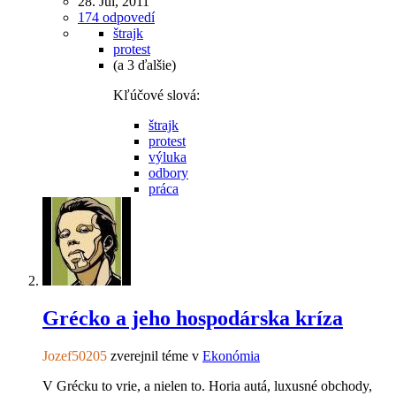
28. Júl, 2011
174 odpovedí
štrajk
protest
(a 3 ďalšie)
Kľúčové slová:
štrajk
protest
výluka
odbory
práca
Grécko a jeho hospodárska kríza
Jozef50205
zverejnil téme v
Ekonómia
V Grécku to vrie, a nielen to. Horia autá, luxusné obchody,