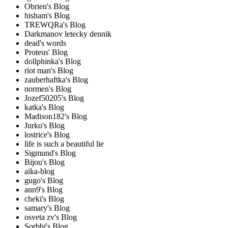
Obrien's Blog
hisham's Blog
TREWQRa's Blog
Darkmanov letecky dennik
dead's words
Proteus' Blog
dollphinka's Blog
riot man's Blog
zauberhaftka's Blog
normen's Blog
Jozef50205's Blog
katka's Blog
Madison182's Blog
Jurko's Blog
lostrice's Blog
life is such a beautiful lie
Sigmund's Blog
Bijou's Blog
aika-blog
gugo's Blog
ann9's Blog
cheki's Blog
samary's Blog
osveta zv's Blog
Sorbbi's Blog