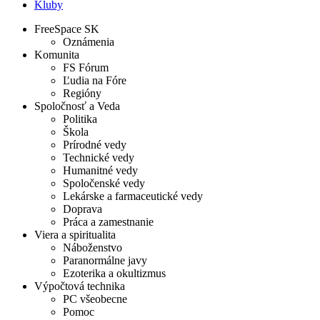
Kluby
FreeSpace SK
Oznámenia
Komunita
FS Fórum
Ľudia na Fóre
Regióny
Spoločnosť a Veda
Politika
Škola
Prírodné vedy
Technické vedy
Humanitné vedy
Spoločenské vedy
Lekárske a farmaceutické vedy
Doprava
Práca a zamestnanie
Viera a spiritualita
Náboženstvo
Paranormálne javy
Ezoterika a okultizmus
Výpočtová technika
PC všeobecne
Pomoc