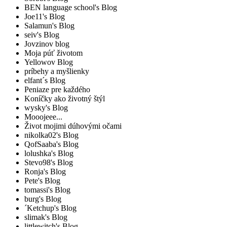
BEN language school's Blog
Joe11's Blog
Salamun's Blog
seiv's Blog
Jovzinov blog
Moja púť životom
Yellowov Blog
príbehy a myšlienky
elfant´s Blog
Peniaze pre každého
Koníčky ako životný štýl
wysky's Blog
Mooojeee...
Život mojimi dúhovými očami
nikolka02's Blog
QofSaaba's Blog
lolushka's Blog
Stevo98's Blog
Ronja's Blog
Pete's Blog
tomassi's Blog
burg's Blog
´Ketchup's Blog
slimak's Blog
littlewitch's Blog